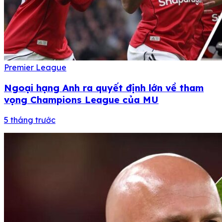
Premier League
Ngoại hạng Anh ra quyết định lớn về tham
vọng Champions League của MU
5 tháng trước