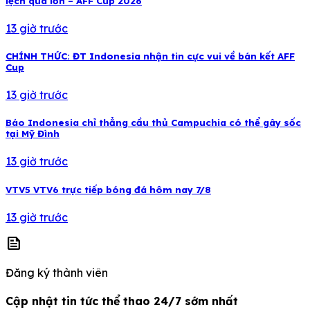
lệch quá lớn – AFF Cup 2026
13 giờ trước
CHÍNH THỨC: ĐT Indonesia nhận tin cực vui về bán kết AFF
Cup
13 giờ trước
Báo Indonesia chỉ thẳng cầu thủ Campuchia có thể gây sốc
tại Mỹ Đình
13 giờ trước
VTV5 VTV6 trực tiếp bóng đá hôm nay 7/8
13 giờ trước
news
Đăng ký thành viên
Cập nhật tin tức thể thao 24/7 sớm nhất