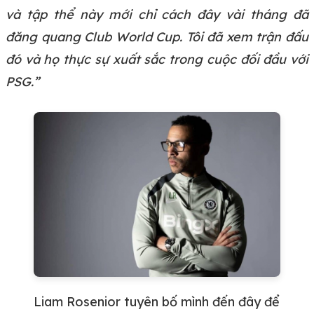
và tập thể này mới chỉ cách đây vài tháng đã
đăng quang Club World Cup. Tôi đã xem trận đấu
đó và họ thực sự xuất sắc trong cuộc đối đầu với
PSG.”
Liam Rosenior tuyên bố mình đến đây để