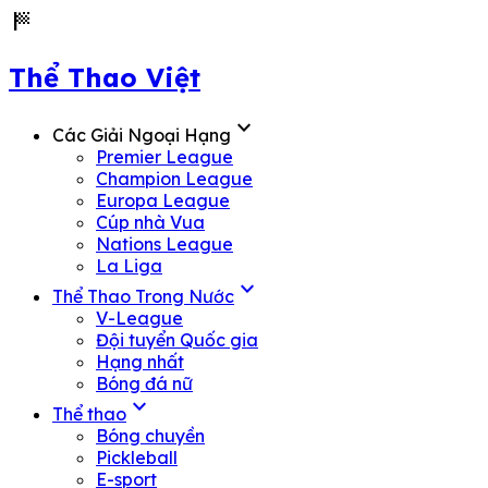
sports_score
Thể Thao Việt
expand_more
Các Giải Ngoại Hạng
Premier League
Champion League
Europa League
Cúp nhà Vua
Nations League
La Liga
expand_more
Thể Thao Trong Nước
V-League
Đội tuyển Quốc gia
Hạng nhất
Bóng đá nữ
expand_more
Thể thao
Bóng chuyền
Pickleball
E-sport