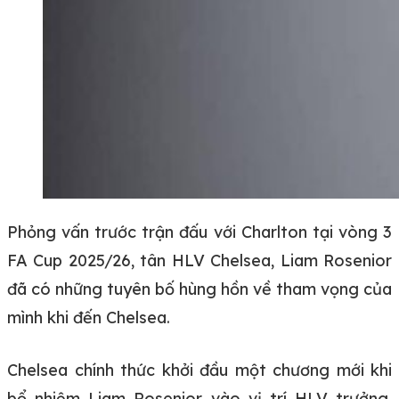
Phỏng vấn trước trận đấu với Charlton tại vòng 3
FA Cup 2025/26, tân HLV Chelsea, Liam Rosenior
đã có những tuyên bố hùng hồn về tham vọng của
mình khi đến Chelsea.
Chelsea chính thức khởi đầu một chương mới khi
bổ nhiệm Liam Rosenior vào vị trí HLV trưởng,