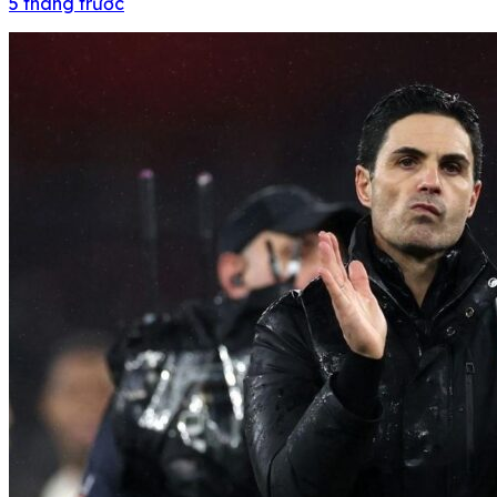
5 tháng trước