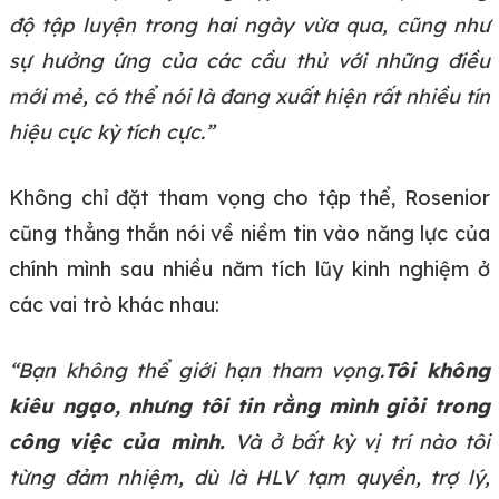
độ tập luyện trong hai ngày vừa qua, cũng như
sự hưởng ứng của các cầu thủ với những điều
mới mẻ, có thể nói là đang xuất hiện rất nhiều tín
hiệu cực kỳ tích cực.”
Không chỉ đặt tham vọng cho tập thể, Rosenior
cũng thẳng thắn nói về niềm tin vào năng lực của
chính mình sau nhiều năm tích lũy kinh nghiệm ở
các vai trò khác nhau:
“Bạn không thể giới hạn tham vọng.
Tôi không
kiêu ngạo, nhưng tôi tin rằng mình giỏi trong
công việc của mình.
Và ở bất kỳ vị trí nào tôi
từng đảm nhiệm, dù là HLV tạm quyền, trợ lý,