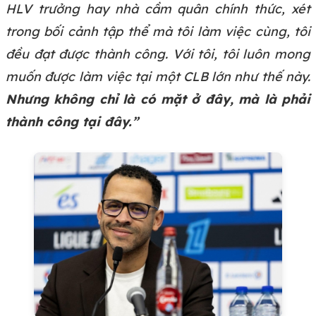
HLV trưởng hay nhà cầm quân chính thức, xét
trong bối cảnh tập thể mà tôi làm việc cùng, tôi
đều đạt được thành công. Với tôi, tôi luôn mong
muốn được làm việc tại một CLB lớn như thế này.
Nhưng không chỉ là có mặt ở đây, mà là phải
thành công tại đây.”