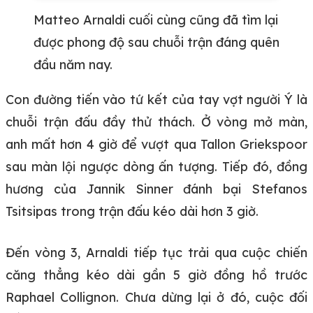
Matteo Arnaldi cuối cùng cũng đã tìm lại
được phong độ sau chuỗi trận đáng quên
đầu năm nay.
Con đường tiến vào tứ kết của tay vợt người Ý là
chuỗi trận đấu đầy thử thách. Ở vòng mở màn,
anh mất hơn 4 giờ để vượt qua Tallon Griekspoor
sau màn lội ngược dòng ấn tượng. Tiếp đó, đồng
hương của Jannik Sinner đánh bại Stefanos
Tsitsipas trong trận đấu kéo dài hơn 3 giờ.
Đến vòng 3, Arnaldi tiếp tục trải qua cuộc chiến
căng thẳng kéo dài gần 5 giờ đồng hồ trước
Raphael Collignon. Chưa dừng lại ở đó, cuộc đối