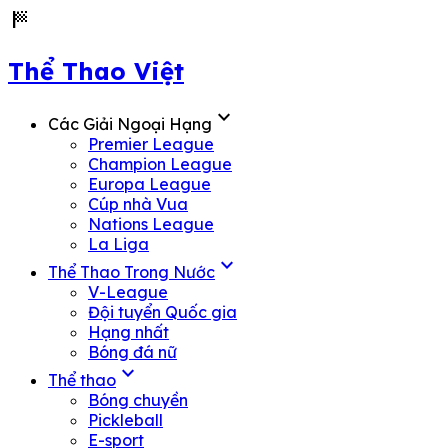
sports_score
Thể Thao Việt
expand_more
Các Giải Ngoại Hạng
Premier League
Champion League
Europa League
Cúp nhà Vua
Nations League
La Liga
expand_more
Thể Thao Trong Nước
V-League
Đội tuyển Quốc gia
Hạng nhất
Bóng đá nữ
expand_more
Thể thao
Bóng chuyền
Pickleball
E-sport