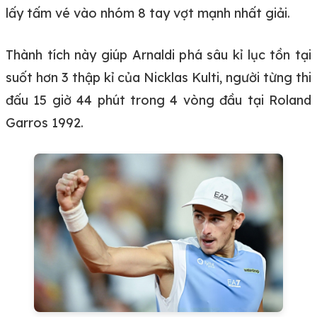
lấy tấm vé vào nhóm 8 tay vợt mạnh nhất giải.
Thành tích này giúp Arnaldi phá sâu kỉ lục tồn tại
suốt hơn 3 thập kỉ của Nicklas Kulti, người từng thi
đấu 15 giờ 44 phút trong 4 vòng đầu tại Roland
Garros 1992.