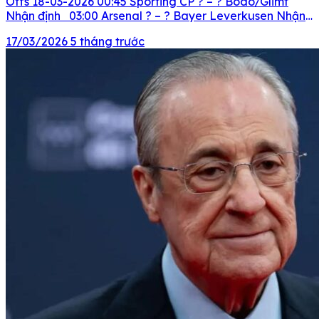
Offs 18-03-2026 00:45 Sporting CP ? – ? Bodo/Glimt
Nhận định 03:00 Arsenal ? – ? Bayer Leverkusen Nhận
định 03:00 Chelsea ? – ? PSG Nhận định 03:00
17/03/2026
5 tháng trước
Manchester City ? – ? Real Madrid Nhận định […]