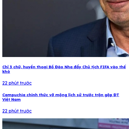
Chỉ 3 chữ, huyền thoại Bồ Đào Nha đẩy Chủ tịch FIFA vào thế
khó
22 phút trước
Campuchia chính thức vỡ mộng lịch sử trước trận gặp ĐT
Việt Nam
22 phút trước