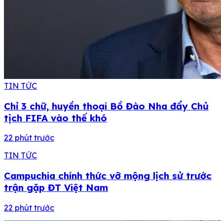
TIN TỨC
Chỉ 3 chữ, huyền thoại Bồ Đào Nha đẩy Chủ
tịch FIFA vào thế khó
22 phút trước
TIN TỨC
Campuchia chính thức vỡ mộng lịch sử trước
trận gặp ĐT Việt Nam
22 phút trước