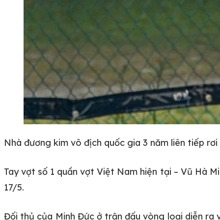
Nhà đương kim vô địch quốc gia 3 năm liên tiếp rơ
Tay vợt số 1 quần vợt Việt Nam hiện tại – Vũ Hà M
17/5.
Đối thủ của Minh Đức ở trận đấu vòng loại diễn ra 