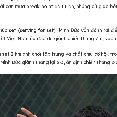
ới cơn mưa break-point đầu trận, những cú giao bóng
úc set (serving for set), Minh Đức vẫn đánh rơi đi
số 1 Việt Nam áp đảo để giành chiến thắng 7-6, vươn 
set 2 khi anh chơi tập trung và chắt chiu cơ hội, tr
Minh Đức giành thắng lợi 6-3, ấn định chiến thắng 2-