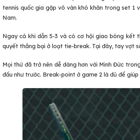
tennis quốc gia gặp vô vàn khó khăn trong set 1 v
Nam.
Ngay cả khi dẫn 5-3 và có cơ hội giao bóng kết th
quyết thắng bại ở loạt tie-break. Tại đây, tay vợt 
Mọi thứ đã trở nên dễ dàng hơn với Minh Đức trong 
đấu như trước. Break-point ở game 2 là đủ để giúp 