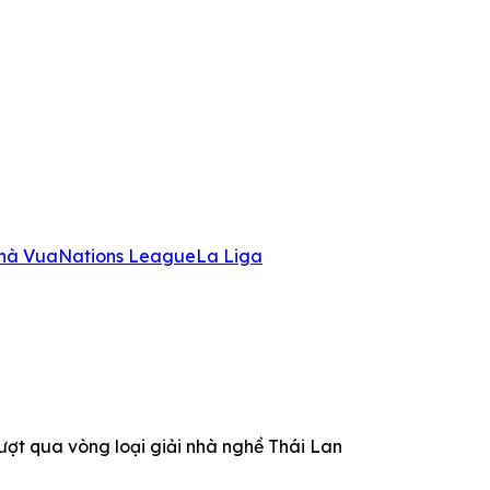
hà Vua
Nations League
La Liga
vượt qua vòng loại giải nhà nghề Thái Lan