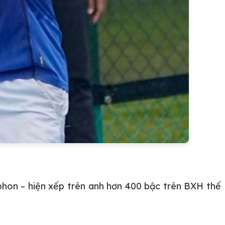
hon – hiện xếp trên anh hơn 400 bậc trên BXH thế