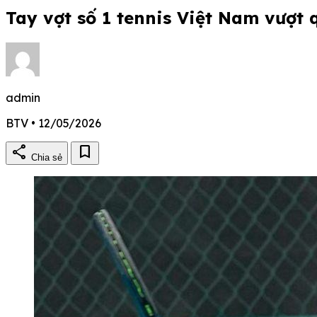
Tay vợt số 1 tennis Việt Nam vượt
admin
BTV • 12/05/2026
share
bookmark
Chia sẻ