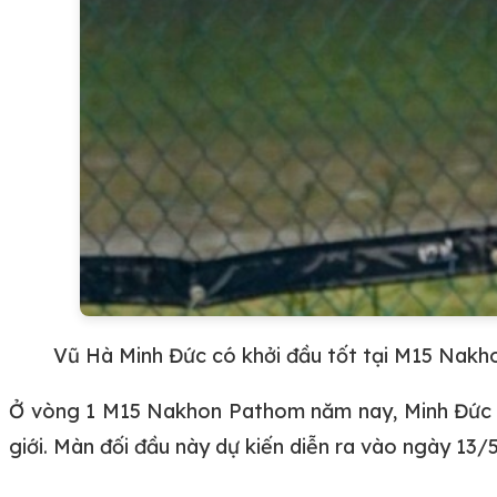
Vũ Hà Minh Đức có khởi đầu tốt tại M15 Nak
Ở vòng 1 M15 Nakhon Pathom năm nay, Minh Đức sẽ
giới. Màn đối đầu này dự kiến diễn ra vào ngày 13/5