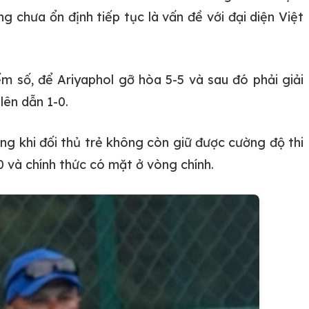
 chưa ổn định tiếp tục là vấn đề với đại diện Việt
ểm số, để Ariyaphol gỡ hòa 5-5 và sau đó phải giải
lên dẫn 1-0.
ong khi đối thủ trẻ không còn giữ được cường độ thi
0 và chính thức có mặt ở vòng chính.