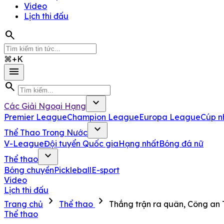
Video
Lịch thi đấu
search
⌘+K
menu
search
expand_more
Các Giải Ngoại Hạng
Premier League
Champion League
Europa League
Cúp n
expand_more
Thể Thao Trong Nước
V-League
Đội tuyển Quốc gia
Hạng nhất
Bóng đá nữ
expand_more
Thể thao
Bóng chuyền
Pickleball
E-sport
Video
Lịch thi đấu
chevron_right
chevron_right
Trang chủ
Thể thao
Thắng trận ra quân, Công an
Thể thao