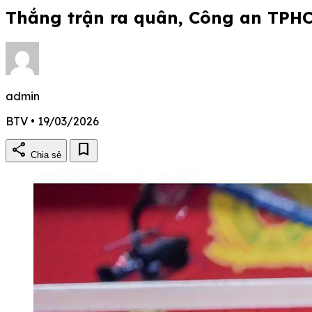
Thắng trận ra quân, Công an TPHC
admin
BTV • 19/03/2026
share
bookmark
Chia sẻ