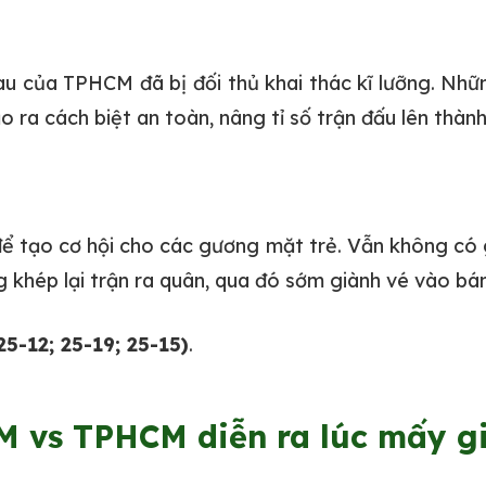
u của TPHCM đã bị đối thủ khai thác kĩ lưỡng. Nh
ra cách biệt an toàn, nâng tỉ số trận đấu lên thành
để tạo cơ hội cho các gương mặt trẻ. Vẫn không có
 khép lại trận ra quân, qua đó sớm giành vé vào bá
25-12; 25-19; 25-15)
.
 vs TPHCM diễn ra lúc mấy g