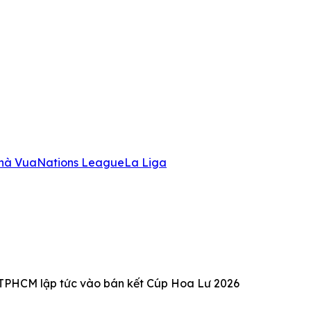
hà Vua
Nations League
La Liga
 TPHCM lập tức vào bán kết Cúp Hoa Lư 2026