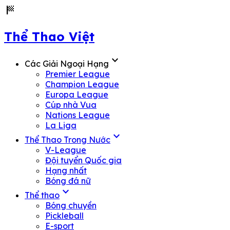
sports_score
Thể Thao Việt
expand_more
Các Giải Ngoại Hạng
Premier League
Champion League
Europa League
Cúp nhà Vua
Nations League
La Liga
expand_more
Thể Thao Trong Nước
V-League
Đội tuyển Quốc gia
Hạng nhất
Bóng đá nữ
expand_more
Thể thao
Bóng chuyền
Pickleball
E-sport