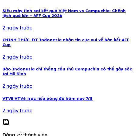
Siêu máy tính soi kết quả Việt Nam vs Campuchia: Chênh
lệch quá lớn – AFF Cup 2026
2 ngày trước
CHÍNH THỨC: ĐT Indonesia nhận tin cực vui về bán kết AFF
Cup
2 ngày trước
Báo Indonesia chỉ thẳng cầu thủ Campuchia có thể gây sốc
tại Mỹ Đình
2 ngày trước
VTV5 VTV6 trực tiếp bóng đá hôm nay 7/8
2 ngày trước
news
Đăng ký thành viên