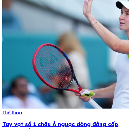
Thể thao
Tay vợt số 1 châu Á ngược dòng đẳng cấp,