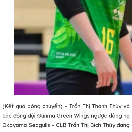
(Kết quả bóng chuyền) – Trần Thị Thanh Thúy và
các đồng đội Gunma Green Wings ngược dòng hạ
Okayama Seagulls – CLB Trần Thị Bích Thủy đang