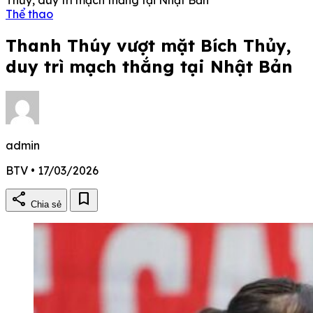
Thể thao
Thanh Thúy vượt mặt Bích Thủy,
duy trì mạch thắng tại Nhật Bản
admin
BTV • 17/03/2026
share
bookmark
Chia sẻ