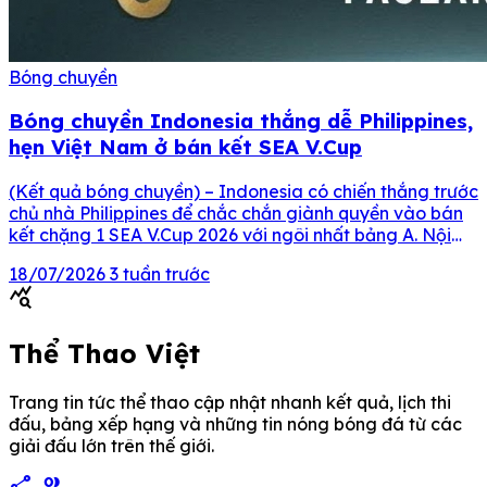
Bóng chuyền
Bóng chuyền Indonesia thắng dễ Philippines,
hẹn Việt Nam ở bán kết SEA V.Cup
(Kết quả bóng chuyền) – Indonesia có chiến thắng trước
chủ nhà Philippines để chắc chắn giành quyền vào bán
kết chặng 1 SEA V.Cup 2026 với ngôi nhất bảng A. Nội
dung chính Bóng chuyền Indonesia vs Philippines diễn
18/07/2026
3 tuần trước
ra lúc mấy giờ? Danh sách VĐV Indonesia chặng 1 SEA
query_stats
V.Cup 2026 Danh sách […]
Thể Thao Việt
Trang tin tức thể thao cập nhật nhanh kết quả, lịch thi
đấu, bảng xếp hạng và những tin nóng bóng đá từ các
giải đấu lớn trên thế giới.
share
group