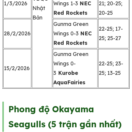
1/3/2026
Wings 1-3
NEC
21; 20-25;
Nhật
Red Rockets
20-25
Bản
Gunma Green
22-25; 17-
28/2/2026
Wings 0-3
NEC
25; 25-27
Red Rockets
Gunma Green
Wings 0-
22-25; 23-
15/2/2026
3
Kurobe
25; 13-25
AquaFairies
Phong độ Okayama
Seagulls (5 trận gần nhất)