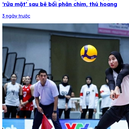
‘rửa mặt’ sau bê bối phân chim, thú hoang
3 ngày trước