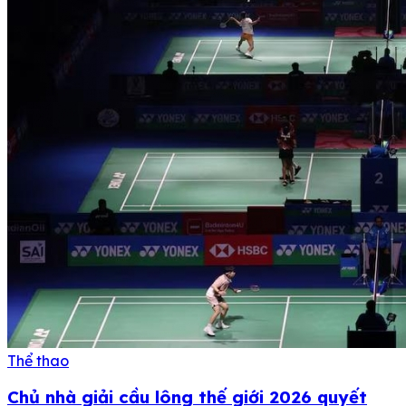
Thể thao
Chủ nhà giải cầu lông thế giới 2026 quyết