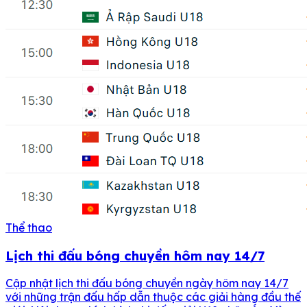
Thể thao
Lịch thi đấu bóng chuyền hôm nay 14/7
Cập nhật lịch thi đấu bóng chuyền ngày hôm nay 14/7
với những trận đấu hấp dẫn thuộc các giải hàng đầu thế