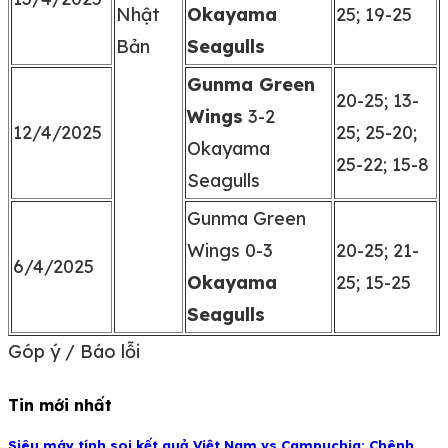
Nhật
Okayama
25; 19-25
Bản
Seagulls
Gunma Green
20-25; 13-
Wings
3-2
12/4/2025
25; 25-20;
Okayama
25-22; 15-8
Seagulls
Gunma Green
Wings 0-3
20-25; 21-
6/4/2025
Okayama
25; 15-25
Seagulls
Góp ý / Báo lỗi
Tin mới nhất
Siêu máy tính soi kết quả Việt Nam vs Campuchia: Chênh