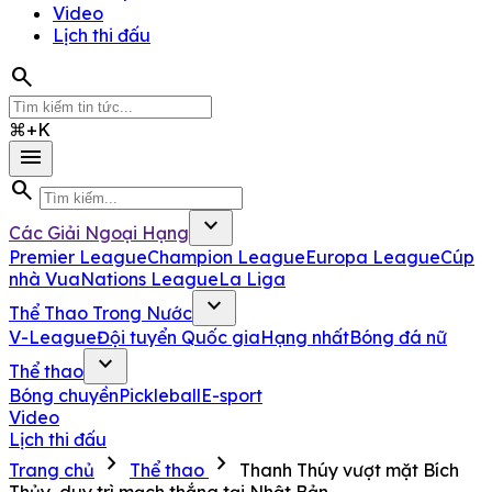
Video
Lịch thi đấu
search
⌘+K
menu
search
expand_more
Các Giải Ngoại Hạng
Premier League
Champion League
Europa League
Cúp
nhà Vua
Nations League
La Liga
expand_more
Thể Thao Trong Nước
V-League
Đội tuyển Quốc gia
Hạng nhất
Bóng đá nữ
expand_more
Thể thao
Bóng chuyền
Pickleball
E-sport
Video
Lịch thi đấu
chevron_right
chevron_right
Trang chủ
Thể thao
Thanh Thúy vượt mặt Bích
Thủy, duy trì mạch thắng tại Nhật Bản