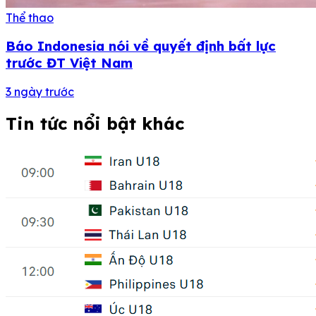
Thể thao
Báo Indonesia nói về quyết định bất lực
trước ĐT Việt Nam
3 ngày trước
Tin tức nổi bật khác