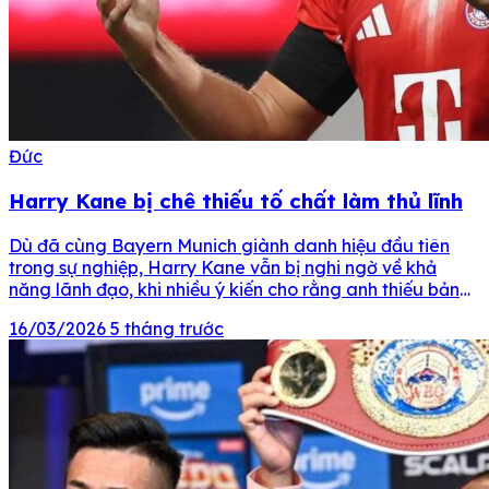
Đức
Harry Kane bị chê thiếu tố chất làm thủ lĩnh
Dù đã cùng Bayern Munich giành danh hiệu đầu tiên
trong sự nghiệp, Harry Kane vẫn bị nghi ngờ về khả
năng lãnh đạo, khi nhiều ý kiến cho rằng anh thiếu bản
lĩnh ở các trận cầu lớn. Harry Kane, đội trưởng đội tuyển
16/03/2026
5 tháng trước
Anh và chân sút vĩ đại nhất lịch sử Tam […]