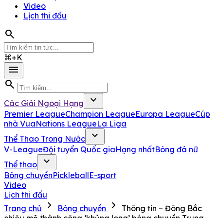
Video
Lịch thi đấu
search
⌘+K
menu
search
expand_more
Các Giải Ngoại Hạng
Premier League
Champion League
Europa League
Cúp
nhà Vua
Nations League
La Liga
expand_more
Thể Thao Trong Nước
V-League
Đội tuyển Quốc gia
Hạng nhất
Bóng đá nữ
expand_more
Thể thao
Bóng chuyền
Pickleball
E-sport
Video
Lịch thi đấu
chevron_right
chevron_right
Trang chủ
Bóng chuyền
Thông tin – Đông Bắc
chiêu mộ thành công ‘khủng long’ bóng chuyền Trung