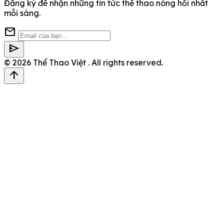
Đăng ký để nhận những tin tức thể thao nóng hổi nhất
mỗi sáng.
mail
send
© 2026
Thể Thao Việt
. All rights reserved.
arrow_upward