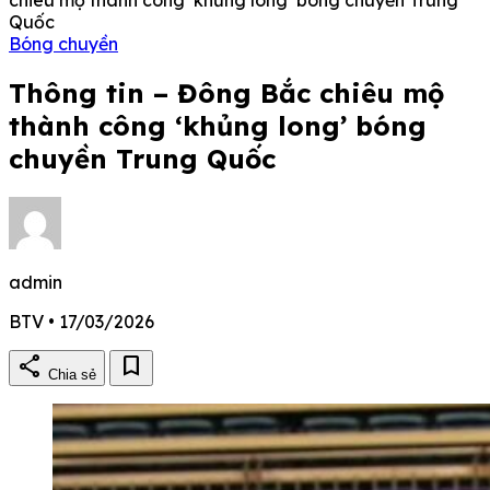
Quốc
Bóng chuyền
Thông tin – Đông Bắc chiêu mộ
thành công ‘khủng long’ bóng
chuyền Trung Quốc
admin
BTV • 17/03/2026
share
bookmark
Chia sẻ