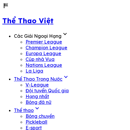
sports_score
Thể Thao Việt
expand_more
Các Giải Ngoại Hạng
Premier League
Champion League
Europa League
Cúp nhà Vua
Nations League
La Liga
expand_more
Thể Thao Trong Nước
V-League
Đội tuyển Quốc gia
Hạng nhất
Bóng đá nữ
expand_more
Thể thao
Bóng chuyền
Pickleball
E-sport