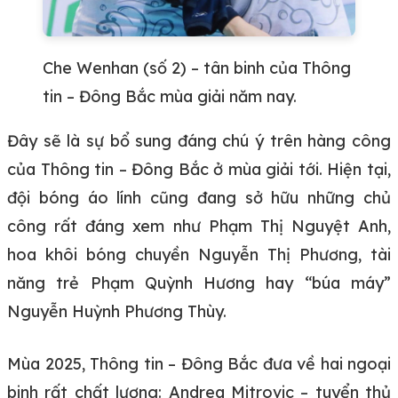
Che Wenhan (số 2) – tân binh của Thông
tin – Đông Bắc mùa giải năm nay.
Đây sẽ là sự bổ sung đáng chú ý trên hàng công
của Thông tin – Đông Bắc ở mùa giải tới. Hiện tại,
đội bóng áo lính cũng đang sở hữu những chủ
công rất đáng xem như Phạm Thị Nguyệt Anh,
hoa khôi bóng chuyền Nguyễn Thị Phương, tài
năng trẻ Phạm Quỳnh Hương hay “búa máy”
Nguyễn Huỳnh Phương Thùy.
Mùa 2025, Thông tin – Đông Bắc đưa về hai ngoại
binh rất chất lượng: Andrea Mitrovic – tuyển thủ