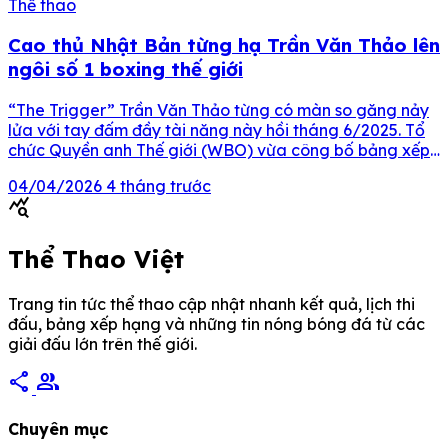
Thể thao
Cao thủ Nhật Bản từng hạ Trần Văn Thảo lên
ngôi số 1 boxing thế giới
“The Trigger” Trần Văn Thảo từng có màn so găng nảy
lửa với tay đấm đầy tài năng này hồi tháng 6/2025. Tổ
chức Quyền anh Thế giới (WBO) vừa công bố bảng xếp
hạng mới nhất trong tháng 4, mang đến nhiều bất ngờ ở
04/04/2026
4 tháng trước
hạng cân siêu gà khi thứ tự trong top […]
query_stats
Thể Thao Việt
Trang tin tức thể thao cập nhật nhanh kết quả, lịch thi
đấu, bảng xếp hạng và những tin nóng bóng đá từ các
giải đấu lớn trên thế giới.
share
group
Chuyên mục