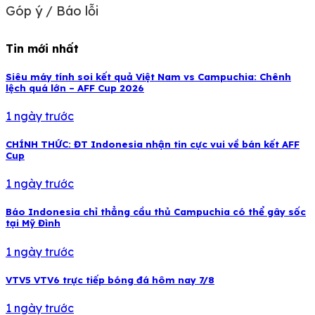
Góp ý / Báo lỗi
Tin mới nhất
Siêu máy tính soi kết quả Việt Nam vs Campuchia: Chênh
lệch quá lớn – AFF Cup 2026
1 ngày trước
CHÍNH THỨC: ĐT Indonesia nhận tin cực vui về bán kết AFF
Cup
1 ngày trước
Báo Indonesia chỉ thẳng cầu thủ Campuchia có thể gây sốc
tại Mỹ Đình
1 ngày trước
VTV5 VTV6 trực tiếp bóng đá hôm nay 7/8
1 ngày trước