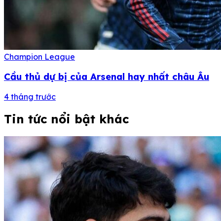
Champion League
Cầu thủ dự bị của Arsenal hay nhất châu Âu
4 tháng trước
Tin tức nổi bật khác