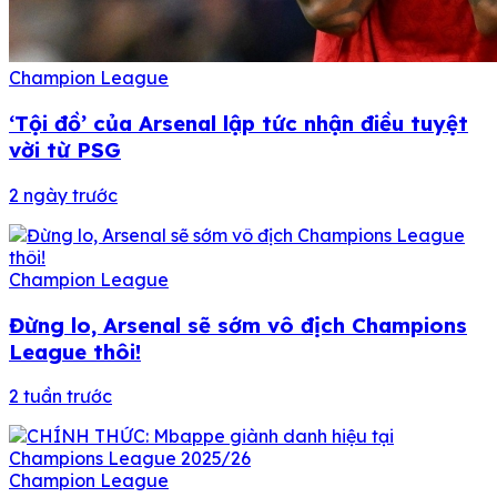
Champion League
‘Tội đồ’ của Arsenal lập tức nhận điều tuyệt
vời từ PSG
2 ngày trước
Champion League
Đừng lo, Arsenal sẽ sớm vô địch Champions
League thôi!
2 tuần trước
Champion League