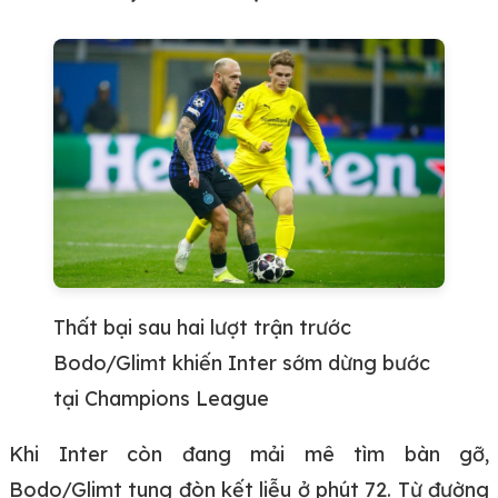
Thất bại sau hai lượt trận trước
Bodo/Glimt khiến Inter sớm dừng bước
tại Champions League
Khi Inter còn đang mải mê tìm bàn gỡ,
Bodo/Glimt tung đòn kết liễu ở phút 72. Từ đường