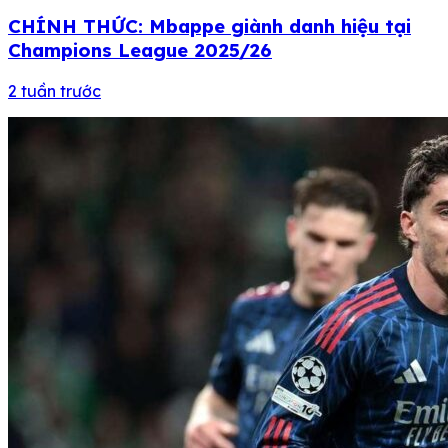
CHÍNH THỨC: Mbappe giành danh hiệu tại
Champions League 2025/26
2 tuần trước