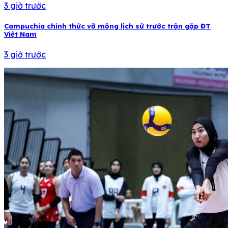
3 giờ trước
Campuchia chính thức vỡ mộng lịch sử trước trận gặp ĐT
Việt Nam
3 giờ trước