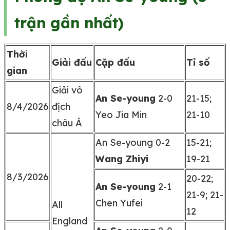
trận gần nhất)
Thời
Giải đấu
Cặp đấu
Tỉ số
gian
Giải vô
An Se-young
2-0
21-15;
8/4/2026
địch
Yeo Jia Min
21-10
châu Á
An Se-young 0-2
15-21;
Wang Zhiyi
19-21
8/3/2026
20-22;
An Se-young
2-1
21-9; 21-
Chen Yufei
All
12
England