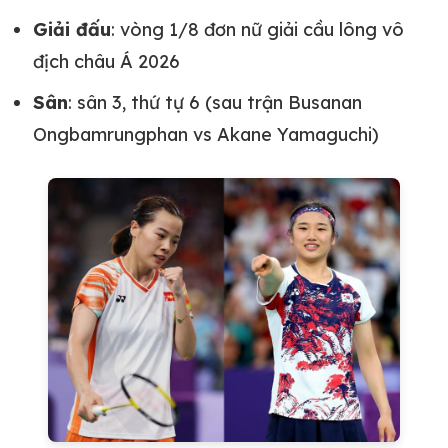
Giải đấu
: vòng 1/8 đơn nữ giải cầu lông vô
địch châu Á 2026
Sân
: sân 3, thứ tự 6 (sau trận Busanan
Ongbamrungphan vs Akane Yamaguchi)