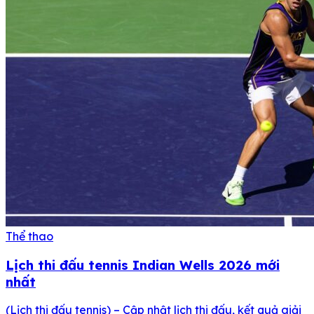
Thể thao
Lịch thi đấu tennis Indian Wells 2026 mới
nhất
(Lịch thi đấu tennis) – Cập nhật lịch thi đấu, kết quả giải