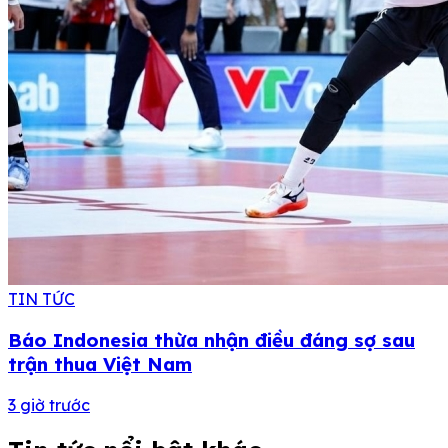
TIN TỨC
Báo Indonesia thừa nhận điều đáng sợ sau
trận thua Việt Nam
3 giờ trước