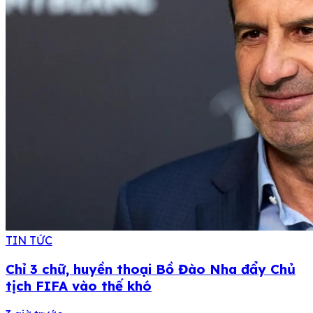
TIN TỨC
Chỉ 3 chữ, huyền thoại Bồ Đào Nha đẩy Chủ
tịch FIFA vào thế khó