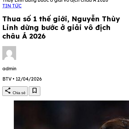
TIN TỨC
Thua số 1 thế giới, Nguyễn Thùy
Linh dừng bước ở giải vô địch
châu Á 2026
admin
BTV • 12/04/2026
share
bookmark
Chia sẻ