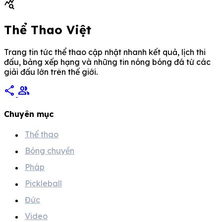
query_stats
Thể Thao Việt
Trang tin tức thể thao cập nhật nhanh kết quả, lịch thi
đấu, bảng xếp hạng và những tin nóng bóng đá từ các
giải đấu lớn trên thế giới.
share
group
Chuyên mục
Thể thao
Bóng chuyền
Pháp
Pickleball
Đức
Video