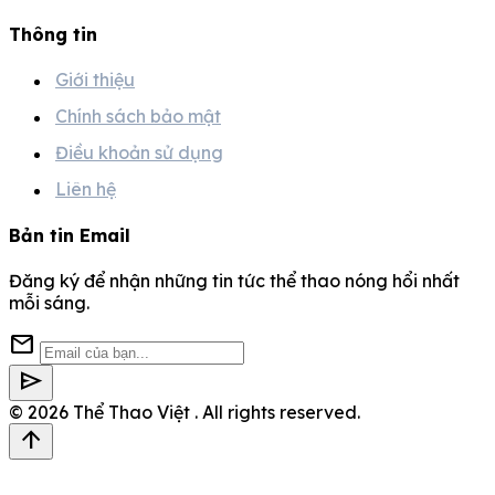
Thông tin
Giới thiệu
Chính sách bảo mật
Điều khoản sử dụng
Liên hệ
Bản tin Email
Đăng ký để nhận những tin tức thể thao nóng hổi nhất
mỗi sáng.
mail
send
© 2026
Thể Thao Việt
. All rights reserved.
arrow_upward