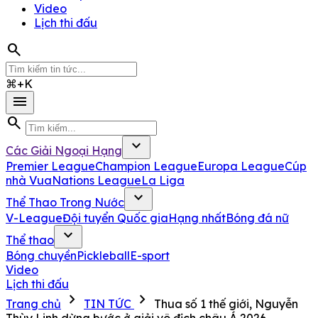
Video
Lịch thi đấu
search
⌘+K
menu
search
expand_more
Các Giải Ngoại Hạng
Premier League
Champion League
Europa League
Cúp
nhà Vua
Nations League
La Liga
expand_more
Thể Thao Trong Nước
V-League
Đội tuyển Quốc gia
Hạng nhất
Bóng đá nữ
expand_more
Thể thao
Bóng chuyền
Pickleball
E-sport
Video
Lịch thi đấu
chevron_right
chevron_right
Trang chủ
TIN TỨC
Thua số 1 thế giới, Nguyễn
Thùy Linh dừng bước ở giải vô địch châu Á 2026