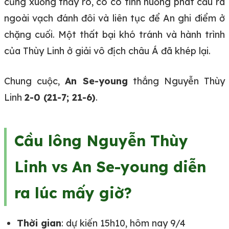
cũng xuống thấy rõ, cô có tình huống phát cầu ra
ngoài vạch đánh đôi và liên tục để An ghi điểm ở
chặng cuối. Một thất bại khó tránh và hành trình
của Thùy Linh ở giải vô địch châu Á đã khép lại.
Chung cuộc,
An Se-young
thắng Nguyễn Thùy
Linh
2-0 (21-7; 21-6)
.
Cầu lông Nguyễn Thùy
Linh vs An Se-young diễn
ra lúc mấy giờ?
Thời gian
: dự kiến 15h10, hôm nay 9/4