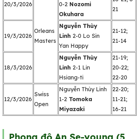
20/3/2026
0-2
Nozomi
21
Okuhara
Nguyễn Thùy
Orleans
21-12;
19/3/2026
Linh
2-0 Lo Sin
Masters
21-14
Yan Happy
Nguyễn Thùy
21-19;
18/3/2026
Linh
2-1 Lin
20-22;
Hsiang-ti
22-20
Nguyễn Thùy Linh
22-20;
Swiss
12/3/2026
1-2
Tomoka
11-21;
Open
Miyazaki
16-21
Phong độ An Se-young (5