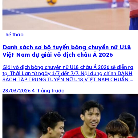
Thể thao
Danh sách sơ bộ tuyển bóng chuyền nữ U18
Việt Nam dự giải vô địch châu Á 2026
Giải vô địch bóng chuyền nữ U18 châu Á 2026 sẽ diễn ra
tại Thái Lan từ ngày 1/7 đến 7/7. Nội dung chính DANH
SÁCH TẬP TRUNG TUYỂN NỮ U18 VIỆT NAM CHUẨN BỊ
CHO GIẢI VÔ ĐỊCH BÓNG CHUYỀN NỮ U18 CHÂU Á
28/03/2026
4 tháng trước
2026 DANH SÁCH TẬP TRUNG TUYỂN NỮ U18 VIỆT
NAM […]