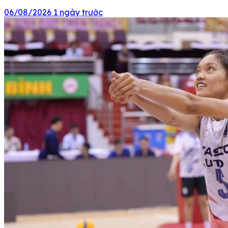
hy vọng vô địch Continental Futsal Championship
06/08/2026
1 ngày trước
Thailand 2026. Bước vào trận đấu quan trọng, ĐT futsal
Việt […]