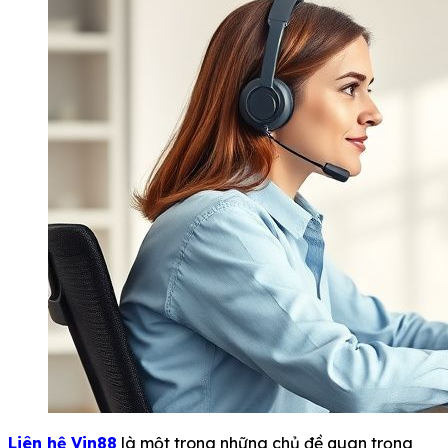
Liên hệ Vin88
là một trong những chủ đề quan trọng