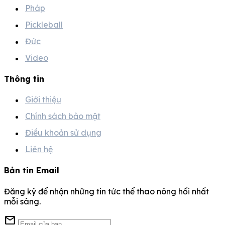
Pháp
Pickleball
Đức
Video
Thông tin
Giới thiệu
Chính sách bảo mật
Điều khoản sử dụng
Liên hệ
Bản tin Email
Đăng ký để nhận những tin tức thể thao nóng hổi nhất
mỗi sáng.
mail