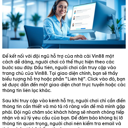
Để kết nối với đội ngũ hỗ trợ của nhà cái Vin88 một
cách dễ dàng, người chơi có thể thực hiện theo các
bước sau đây. Đầu tiên, người chơi cần truy cập vào
trang chủ của Vin88. Tại giao diện chính, bạn sẽ thấy
biểu tượng hỗ trợ hoặc phần “Liên hệ”. Click vào đó, bạn
sẽ được dẫn đến một giao diện chat trực tuyến hoặc các
thông tin liên lạc khác.
Sau khi truy cập vào kênh hỗ trợ, người chơi chỉ cần điền
thông tin cần thiết và mô tả rõ ràng vấn đề mà mình gặp
phải. Đội ngũ chăm sóc khách hàng sẽ nhanh chóng tiếp
nhận và xử lý yêu cầu của bạn. Để đảm bảo không bị lỡ
thông tin quan trọng, người chơi nên kiểm tra email và