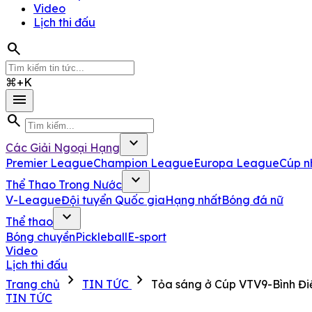
Video
Lịch thi đấu
search
⌘+K
menu
search
expand_more
Các Giải Ngoại Hạng
Premier League
Champion League
Europa League
Cúp n
expand_more
Thể Thao Trong Nước
V-League
Đội tuyển Quốc gia
Hạng nhất
Bóng đá nữ
expand_more
Thể thao
Bóng chuyền
Pickleball
E-sport
Video
Lịch thi đấu
chevron_right
chevron_right
Trang chủ
TIN TỨC
Tỏa sáng ở Cúp VTV9-Bình Đi
TIN TỨC