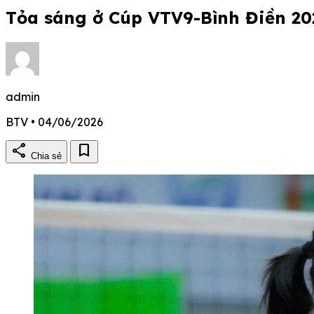
Tỏa sáng ở Cúp VTV9-Bình Điền 20
admin
BTV • 04/06/2026
share
bookmark
Chia sẻ