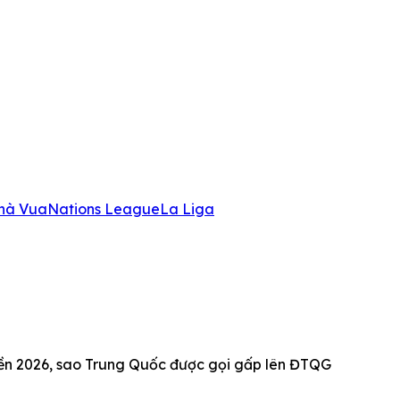
hà Vua
Nations League
La Liga
ền 2026, sao Trung Quốc được gọi gấp lên ĐTQG