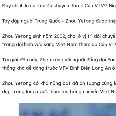
Đây chính là cái tên đã khuynh đảo ở Cúp VTV9-Bình
Tay đập người Trung Quốc – Zhou Yetong được triệu
Zhou Yetong sinh năm 2002, chơi ở vị trí đối chu
trong đội hình vừa sang Việt Nam tham dự Cúp VT
Tại giải đấu này, Zhou cùng với người đồng đội Fa
thắng khá dễ dàng trước VTV Bình Điền Long An ở c
Zhou Yetong có khả năng bật đà ấn tượng cùng lối
đẹp trong lòng người hâm mộ bóng chuyền Việt N