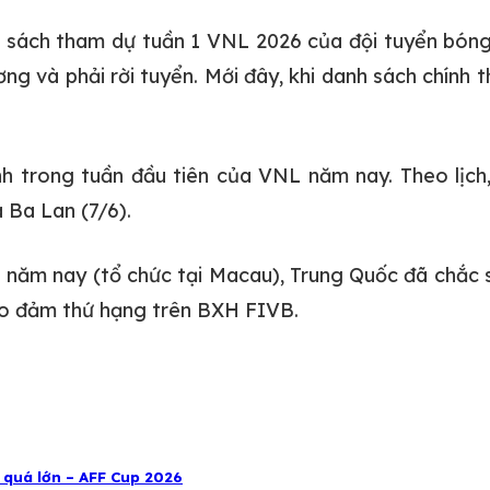
sách tham dự tuần 1 VNL 2026 của đội tuyển bóng 
ng và phải rời tuyển. Mới đây, khi danh sách chính
h trong tuần đầu tiên của VNL năm nay. Theo lịch,
 Ba Lan (7/6).
ăm nay (tổ chức tại Macau), Trung Quốc đã chắc su
 bảo đảm thứ hạng trên BXH FIVB.
 quá lớn – AFF Cup 2026