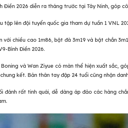
 Điền 2026 diễn ra tháng trước tại Tây Ninh, góp côn
 tập lên đội tuyển quốc gia tham dự tuần 1 VNL 202
yền với chiều cao 1m86, bật đà 3m19 và bật chắn 3m
V9-Bình Điền 2026.
n Boning và Wan Ziyue có màn thể hiện xuất sắc, góp
hung kết. Bản thân tay đập 24 tuổi cũng nhận danh 
 đánh rất tinh quái, dễ dàng áp đảo các hàng chắ
am.