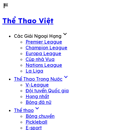
sports_score
Thể Thao Việt
expand_more
Các Giải Ngoại Hạng
Premier League
Champion League
Europa League
Cúp nhà Vua
Nations League
La Liga
expand_more
Thể Thao Trong Nước
V-League
Đội tuyển Quốc gia
Hạng nhất
Bóng đá nữ
expand_more
Thể thao
Bóng chuyền
Pickleball
E-sport