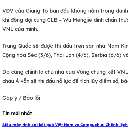
VĐV của Giang Tô ban đầu không nằm trong danh 
khi đồng đội cùng CLB – Wu Mengjie dính chấn thươ
VNL của mình.
Trung Quốc sẽ được thi đấu trên sân nhà Nam Kin
Cộng hòa Séc (3/6), Thái Lan (4/6), Serbia (6/6) và
Do cũng chính là chủ nhà của Vòng chung kết VNL n
châu Á vẫn sẽ thi đấu nỗ lực để tích lũy điểm số,
Góp ý / Báo lỗi
Tin mới nhất
Siêu máy tính soi kết quả Việt Nam vs Campuchia: Chênh lệch