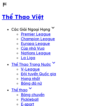
sports_score
Thể Thao Việt
expand_more
Các Giải Ngoại Hạng
Premier League
Champion League
Europa League
Cúp nhà Vua
Nations League
La Liga
expand_more
Thể Thao Trong Nước
V-League
Đội tuyển Quốc gia
Hạng nhất
Bóng đá nữ
expand_more
Thể thao
Bóng chuyền
Pickleball
E-sport