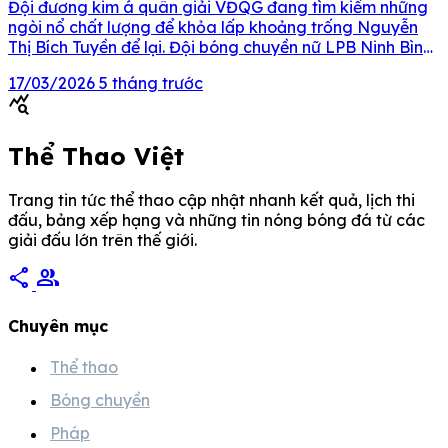
Đội đương kim á quân giải VĐQG đang tìm kiếm những
ngòi nổ chất lượng để khỏa lấp khoảng trống Nguyễn
Thị Bích Tuyền để lại. Đội bóng chuyền nữ LPB Ninh Bình
tiến rất sát đến chữ kí của ngoại binh Edina Begic cho
17/03/2026
5 tháng trước
các trận đấu thuộc Giai đoạn 1 Giải Bóng chuyền […]
query_stats
Thể Thao Việt
Trang tin tức thể thao cập nhật nhanh kết quả, lịch thi
đấu, bảng xếp hạng và những tin nóng bóng đá từ các
giải đấu lớn trên thế giới.
share
group
Chuyên mục
Thể thao
Bóng chuyền
Pháp