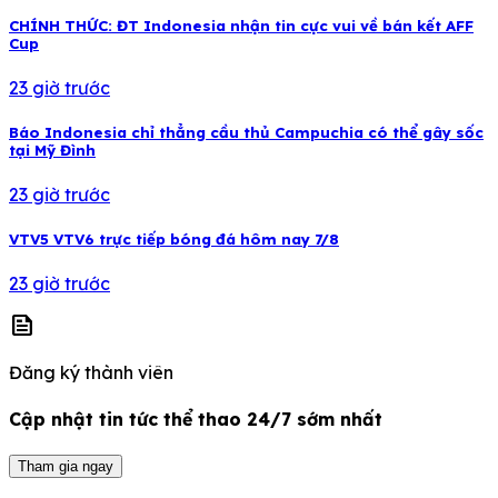
CHÍNH THỨC: ĐT Indonesia nhận tin cực vui về bán kết AFF
Cup
23 giờ trước
Báo Indonesia chỉ thẳng cầu thủ Campuchia có thể gây sốc
tại Mỹ Đình
23 giờ trước
VTV5 VTV6 trực tiếp bóng đá hôm nay 7/8
23 giờ trước
news
Đăng ký thành viên
Cập nhật tin tức thể thao 24/7 sớm nhất
Tham gia ngay