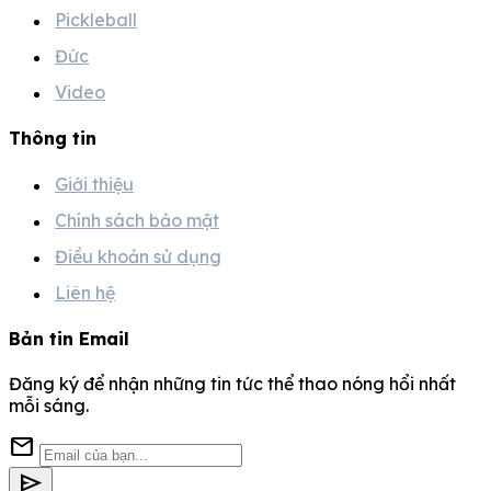
Pickleball
Đức
Video
Thông tin
Giới thiệu
Chính sách bảo mật
Điều khoản sử dụng
Liên hệ
Bản tin Email
Đăng ký để nhận những tin tức thể thao nóng hổi nhất
mỗi sáng.
mail
send