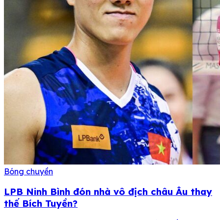
Bóng chuyền
LPB Ninh Bình đón nhà vô địch châu Âu thay
thế Bích Tuyền?