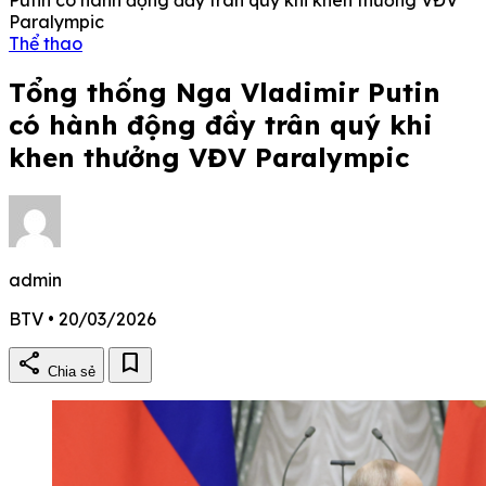
Paralympic
Thể thao
Tổng thống Nga Vladimir Putin
có hành động đầy trân quý khi
khen thưởng VĐV Paralympic
admin
BTV • 20/03/2026
share
bookmark
Chia sẻ