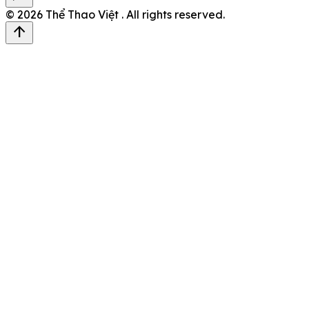
© 2026
Thể Thao Việt
. All rights reserved.
arrow_upward