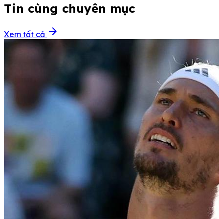
Tin cùng chuyên mục
arrow_forward
Xem tất cả