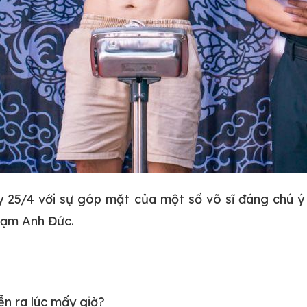
gày 25/4 với sự góp mặt của một số võ sĩ đáng ch
hạm Anh Đức.
n ra lúc mấy giờ?