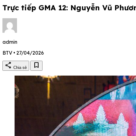
Trực tiếp GMA 12: Nguyễn Vũ Phươ
admin
BTV • 27/04/2026
share
bookmark
Chia sẻ