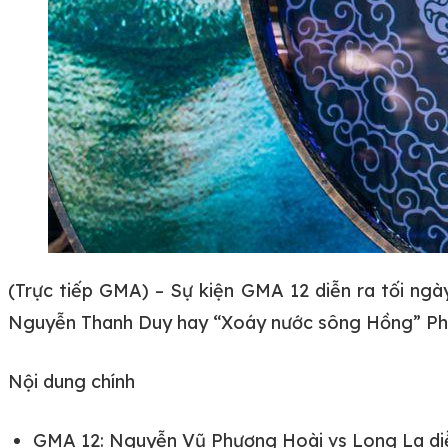
(Trực tiếp GMA) – Sự kiện GMA 12 diễn ra tối n
Nguyễn Thanh Duy hay “Xoáy nước sông Hồng” P
Nội dung chính
GMA 12: Nguyễn Vũ Phương Hoài vs Long La diễ