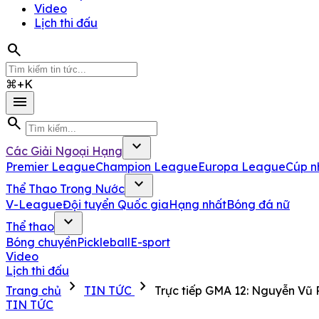
Video
Lịch thi đấu
search
⌘+K
menu
search
expand_more
Các Giải Ngoại Hạng
Premier League
Champion League
Europa League
Cúp n
expand_more
Thể Thao Trong Nước
V-League
Đội tuyển Quốc gia
Hạng nhất
Bóng đá nữ
expand_more
Thể thao
Bóng chuyền
Pickleball
E-sport
Video
Lịch thi đấu
chevron_right
chevron_right
Trang chủ
TIN TỨC
Trực tiếp GMA 12: Nguyễn Vũ
TIN TỨC