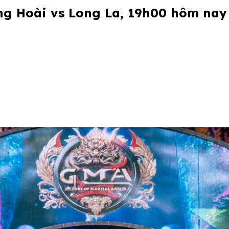
ng Hoài vs Long La, 19h00 hôm nay