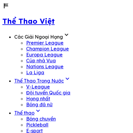
sports_score
Thể Thao Việt
expand_more
Các Giải Ngoại Hạng
Premier League
Champion League
Europa League
Cúp nhà Vua
Nations League
La Liga
expand_more
Thể Thao Trong Nước
V-League
Đội tuyển Quốc gia
Hạng nhất
Bóng đá nữ
expand_more
Thể thao
Bóng chuyền
Pickleball
E-sport