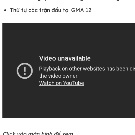
Thứ tự các trận đấu tại GMA 12
Click vào màn hình để xem