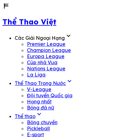
sports_score
Thể Thao Việt
expand_more
Các Giải Ngoại Hạng
Premier League
Champion League
Europa League
Cúp nhà Vua
Nations League
La Liga
expand_more
Thể Thao Trong Nước
V-League
Đội tuyển Quốc gia
Hạng nhất
Bóng đá nữ
expand_more
Thể thao
Bóng chuyền
Pickleball
E-sport