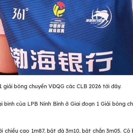
 1 giải bóng chuyền VĐQG các CLB 2026 tới đây.
 binh của LPB Ninh Bình ở Giai đoạn 1 Giải bóng c
 với chiều cao 1m87, bật đà 3m10, bật chắn 3m05. C