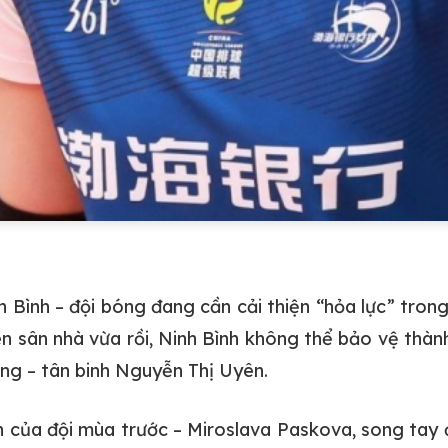
 Bình – đội bóng đang cần cải thiện “hỏa lực” tron
n sân nhà vừa rồi, Ninh Bình không thể bảo vệ thàn
ởng – tân binh Nguyễn Thị Uyên.
h của đội mùa trước – Miroslava Paskova, song tay đ