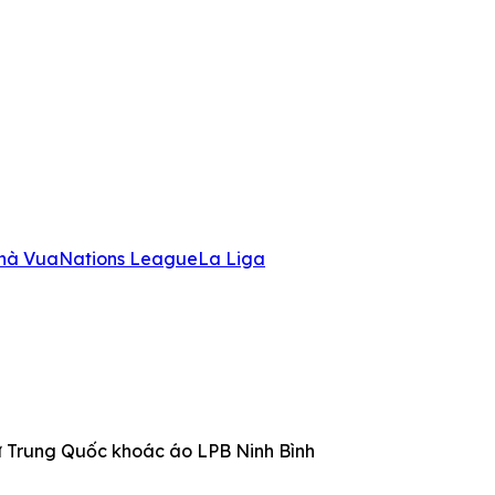
hà Vua
Nations League
La Liga
ữ Trung Quốc khoác áo LPB Ninh Bình