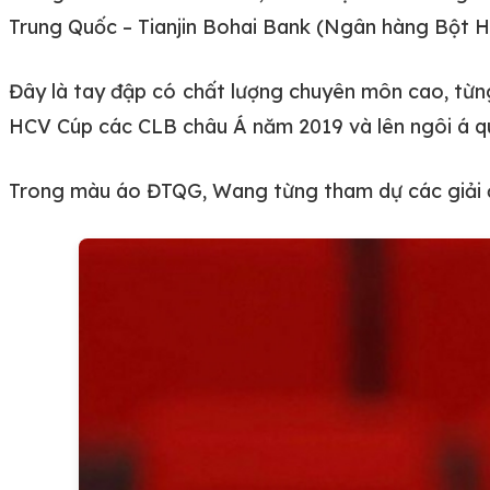
Trung Quốc – Tianjin Bohai Bank (Ngân hàng Bột Hải
Đây là tay đập có chất lượng chuyên môn cao, từn
HCV Cúp các CLB châu Á năm 2019 và lên ngôi á q
Trong màu áo ĐTQG, Wang từng tham dự các giải đấ