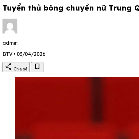
Tuyển thủ bóng chuyền nữ Trung 
admin
BTV • 03/04/2026
share
bookmark
Chia sẻ