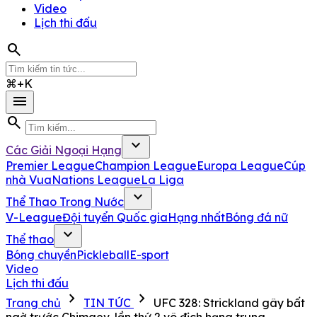
Video
Lịch thi đấu
search
⌘+K
menu
search
expand_more
Các Giải Ngoại Hạng
Premier League
Champion League
Europa League
Cúp
nhà Vua
Nations League
La Liga
expand_more
Thể Thao Trong Nước
V-League
Đội tuyển Quốc gia
Hạng nhất
Bóng đá nữ
expand_more
Thể thao
Bóng chuyền
Pickleball
E-sport
Video
Lịch thi đấu
chevron_right
chevron_right
Trang chủ
TIN TỨC
UFC 328: Strickland gây bất
ngờ trước Chimaev, lần thứ 2 vô địch hạng trung