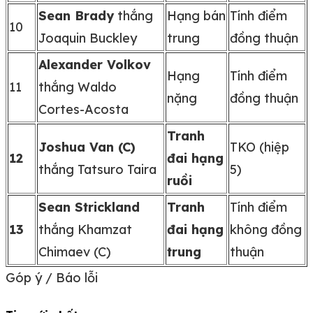
Sean Brady
thắng
Hạng bán
Tính điểm
10
Joaquin Buckley
trung
đồng thuận
Alexander Volkov
Hạng
Tính điểm
11
thắng Waldo
nặng
đồng thuận
Cortes-Acosta
Tranh
Joshua Van (C)
TKO (hiệp
12
đai hạng
thắng Tatsuro Taira
5)
ruồi
Sean Strickland
Tranh
Tính điểm
13
thắng Khamzat
đai hạng
không đồng
Chimaev (C)
trung
thuận
Góp ý / Báo lỗi