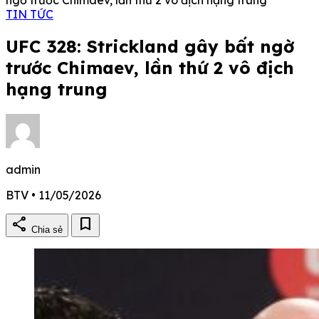
TIN TỨC
UFC 328: Strickland gây bất ngờ
trước Chimaev, lần thứ 2 vô địch
hạng trung
admin
BTV • 11/05/2026
share
bookmark
Chia sẻ