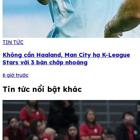
TIN TỨC
Không cần Haaland, Man City hạ K-League
Stars với 3 bàn chớp nhoáng
6 giờ trước
Tin tức nổi bật khác