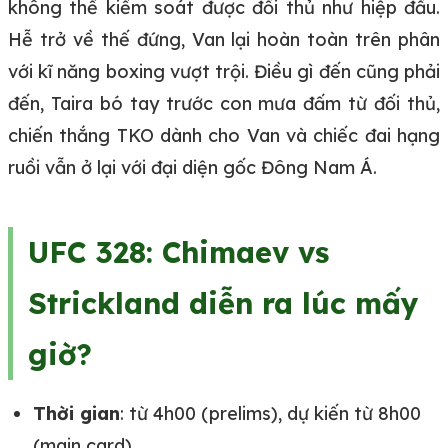
không thể kiểm soát được đối thủ như hiệp đầu.
Hễ trở về thế đứng, Van lại hoàn toàn trên phân
với kĩ năng boxing vượt trội. Điều gì đến cũng phải
đến, Taira bó tay trước con mưa đấm từ đối thủ,
chiến thắng TKO dành cho Van và chiếc đai hạng
ruồi vẫn ở lại với đại diện gốc Đông Nam Á.
UFC 328: Chimaev vs
Strickland diễn ra lúc mấy
giờ?
Thời gian
: từ 4h00 (prelims), dự kiến từ 8h00
(main card)