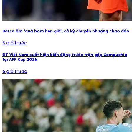
Barca ôm ‘quả bom hẹn giờ’, cả kỳ chuyển nhượng chao đảo
5 giờ trước
ĐT Việt Nam xuất hiện biến động trước trận gặp Campuchia
tại AFF Cup 2026
6 giờ trước