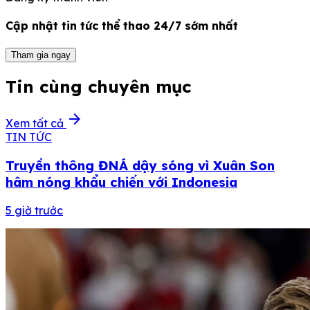
Cập nhật tin tức thể thao 24/7 sớm nhất
Tham gia ngay
Tin cùng chuyên mục
arrow_forward
Xem tất cả
TIN TỨC
Truyền thông ĐNÁ dậy sóng vì Xuân Son
hâm nóng khẩu chiến với Indonesia
5 giờ trước