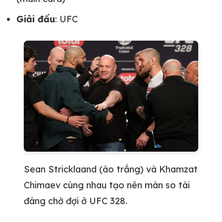
Giải đấu
: UFC
Sean Stricklaand (áo trắng) và Khamzat
Chimaev cùng nhau tạo nên màn so tài
đáng chờ đợi ở UFC 328.