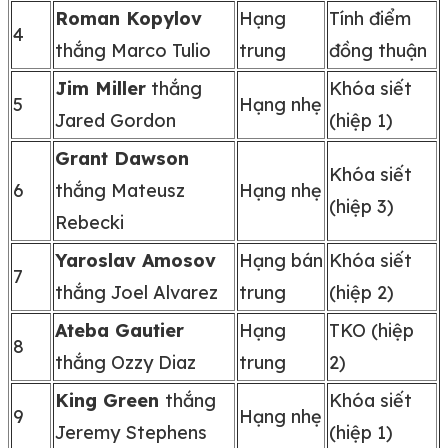
Roman Kopylov
Hạng
Tính điểm
4
thắng Marco Tulio
trung
đồng thuận
Jim Miller
thắng
Khóa siết
5
Hạng nhẹ
Jared Gordon
(hiệp 1)
Grant Dawson
Khóa siết
6
thắng Mateusz
Hạng nhẹ
(hiệp 3)
Rebecki
Yaroslav Amosov
Hạng bán
Khóa siết
7
thắng Joel Alvarez
trung
(hiệp 2)
Ateba Gautier
Hạng
TKO (hiệp
8
thắng Ozzy Diaz
trung
2)
King Green
thắng
Khóa siết
9
Hạng nhẹ
Jeremy Stephens
(hiệp 1)