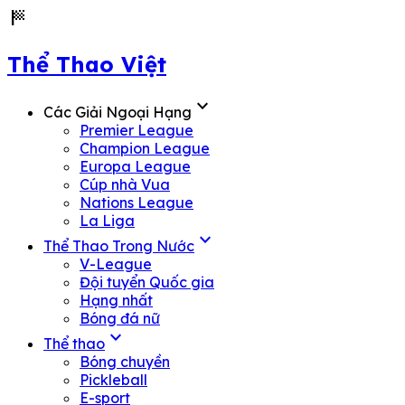
sports_score
Thể Thao Việt
expand_more
Các Giải Ngoại Hạng
Premier League
Champion League
Europa League
Cúp nhà Vua
Nations League
La Liga
expand_more
Thể Thao Trong Nước
V-League
Đội tuyển Quốc gia
Hạng nhất
Bóng đá nữ
expand_more
Thể thao
Bóng chuyền
Pickleball
E-sport