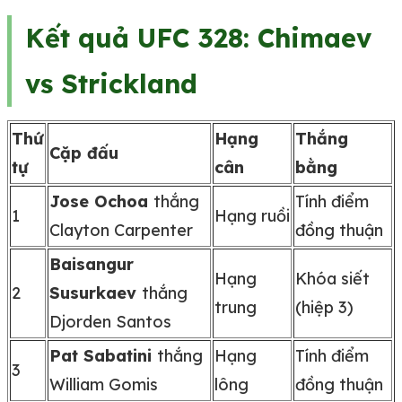
Kết quả UFC 328: Chimaev
vs Strickland
Thứ
Hạng
Thắng
Cặp đấu
tự
cân
bằng
Jose Ochoa
thắng
Tính điểm
1
Hạng ruồi
Clayton Carpenter
đồng thuận
Baisangur
Hạng
Khóa siết
2
Susurkaev
thắng
trung
(hiệp 3)
Djorden Santos
Pat Sabatini
thắng
Hạng
Tính điểm
3
William Gomis
lông
đồng thuận