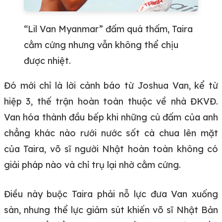
“Lil Van Myanmar” đấm quá thấm, Taira
cằm cứng nhưng vẫn không thể chịu
được nhiệt.
Đó mới chỉ là lời cảnh báo từ Joshua Van, kể từ
hiệp 3, thế trận hoàn toàn thuộc về nhà ĐKVĐ.
Van hóa thành đầu bếp khi những cú đấm của anh
chẳng khác nào rưới nước sốt cà chua lên mặt
của Taira, võ sĩ người Nhật hoàn toàn không có
giải pháp nào và chỉ trụ lại nhờ cằm cứng.
Điều này buộc Taira phải nỗ lực đưa Van xuống
sàn, nhưng thể lực giảm sút khiến võ sĩ Nhật Bản