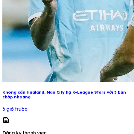
Không cần Haaland, Man City hạ K-League Stars với 3 bàn
chớp nhoáng
6 giờ trước
news
Đăng ký thành viên