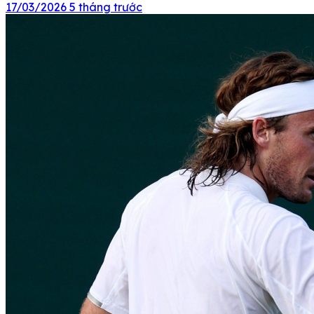
17/03/2026
5 tháng trước
20 VĐV bóng chuyền nữ Iran ra đi mãi mãi trong […]