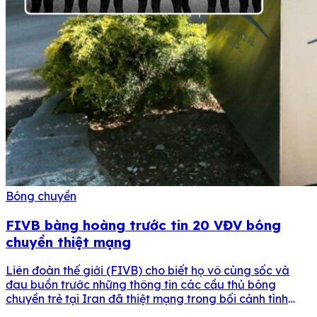
Bóng chuyền
FIVB bàng hoàng trước tin 20 VĐV bóng
chuyền thiệt mạng
Liên đoàn thế giới (FIVB) cho biết họ vô cùng sốc và
đau buồn trước những thông tin các cầu thủ bóng
chuyền trẻ tại Iran đã thiệt mạng trong bối cảnh tình
hình an ninh tại Trung Đông leo thang. Trước thông tin