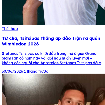
Thể thao
Từ cha, Tsitsipas thắng áp đảo trận ra quân
Wimbledon 2026
Stefanos Tsitsipas có khởi đầu trong mơ ở giải Grand
Slam sân cỏ năm nay với đội ngũ huấn luyện mới –
không còn người cha Apostolos. Stefanos Tsitsipas đã có
màn khởi đầu thuận lợi tại Wimbledon 2026 khi dễ dàng
30/06/2026
1 tháng trước
vượt qua tay vợt người Pháp Hugo Gaston với tỉ số 6-1;
6-4; […]