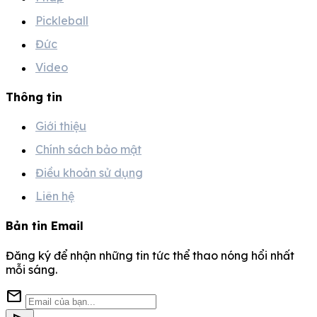
Pickleball
Đức
Video
Thông tin
Giới thiệu
Chính sách bảo mật
Điều khoản sử dụng
Liên hệ
Bản tin Email
Đăng ký để nhận những tin tức thể thao nóng hổi nhất
mỗi sáng.
mail