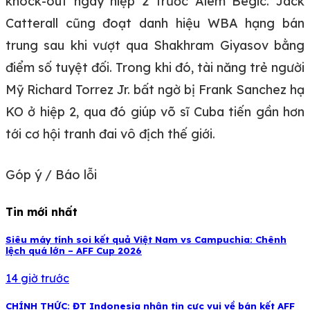
knock-out ngay hiệp 2 trước Alem Begic. Jack
Catterall cũng đoạt danh hiệu WBA hạng bán
trung sau khi vượt qua Shakhram Giyasov bằng
điểm số tuyệt đối. Trong khi đó, tài năng trẻ người
Mỹ Richard Torrez Jr. bất ngờ bị Frank Sanchez hạ
KO ở hiệp 2, qua đó giúp võ sĩ Cuba tiến gần hơn
tới cơ hội tranh đai vô địch thế giới.
Góp ý / Báo lỗi
Tin mới nhất
Siêu máy tính soi kết quả Việt Nam vs Campuchia: Chênh
lệch quá lớn – AFF Cup 2026
14 giờ trước
CHÍNH THỨC: ĐT Indonesia nhận tin cực vui về bán kết AFF