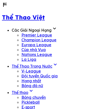
sports_score
Thể Thao Việt
expand_more
Các Giải Ngoại Hạng
Premier League
Champion League
Europa League
Cúp nhà Vua
Nations League
La Liga
expand_more
Thể Thao Trong Nước
V-League
Đội tuyển Quốc gia
Hạng nhất
Bóng đá nữ
expand_more
Thể thao
Bóng chuyền
Pickleball
E-sport