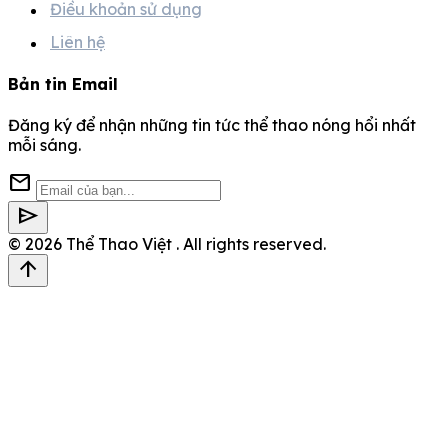
Điều khoản sử dụng
Liên hệ
Bản tin Email
Đăng ký để nhận những tin tức thể thao nóng hổi nhất
mỗi sáng.
mail
send
© 2026
Thể Thao Việt
. All rights reserved.
arrow_upward