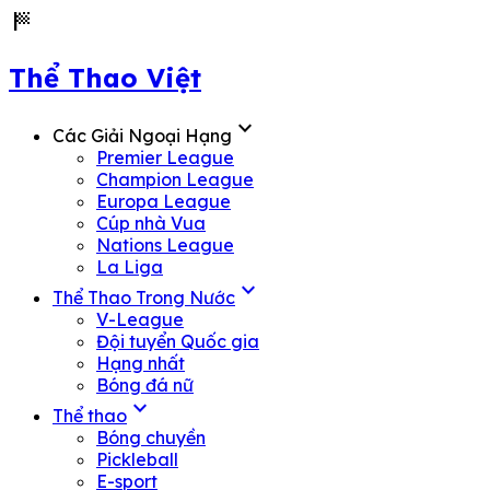
sports_score
Thể Thao Việt
expand_more
Các Giải Ngoại Hạng
Premier League
Champion League
Europa League
Cúp nhà Vua
Nations League
La Liga
expand_more
Thể Thao Trong Nước
V-League
Đội tuyển Quốc gia
Hạng nhất
Bóng đá nữ
expand_more
Thể thao
Bóng chuyền
Pickleball
E-sport