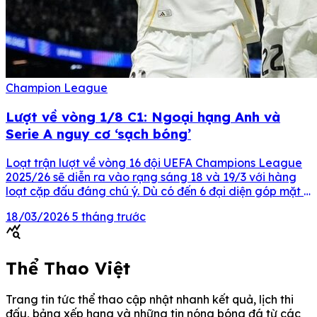
Champion League
Lượt về vòng 1/8 C1: Ngoại hạng Anh và
Serie A nguy cơ ‘sạch bóng’
Loạt trận lượt về vòng 16 đội UEFA Champions League
2025/26 sẽ diễn ra vào rạng sáng 18 và 19/3 với hàng
loạt cặp đấu đáng chú ý. Dù có đến 6 đại diện góp mặt ở
vòng 16 đội, nhưng không đại diện nào của Ngoại hạng
18/03/2026
5 tháng trước
Anh giành lợi thế sau trận lượt […]
query_stats
Thể Thao Việt
Trang tin tức thể thao cập nhật nhanh kết quả, lịch thi
đấu, bảng xếp hạng và những tin nóng bóng đá từ các