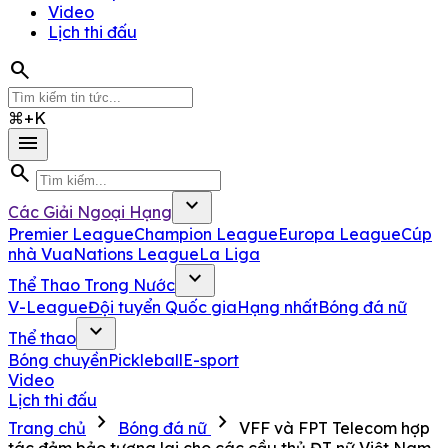
Video
Lịch thi đấu
search
⌘+K
menu
search
expand_more
Các Giải Ngoại Hạng
Premier League
Champion League
Europa League
Cúp
nhà Vua
Nations League
La Liga
expand_more
Thể Thao Trong Nước
V-League
Đội tuyển Quốc gia
Hạng nhất
Bóng đá nữ
expand_more
Thể thao
Bóng chuyền
Pickleball
E-sport
Video
Lịch thi đấu
chevron_right
chevron_right
Trang chủ
Bóng đá nữ
VFF và FPT Telecom hợp
tác đảm bảo tương lai cho các cầu thủ ĐT nữ Việt Nam