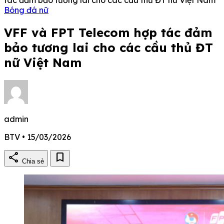
Bóng đá nữ
VFF và FPT Telecom hợp tác đảm
bảo tương lai cho các cầu thủ ĐT
nữ Việt Nam
admin
BTV • 15/03/2026
share
bookmark
Chia sẻ