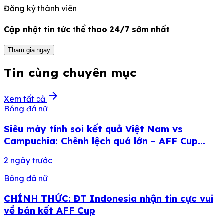
Đăng ký thành viên
Cập nhật tin tức thể thao 24/7 sớm nhất
Tham gia ngay
Tin cùng chuyên mục
arrow_forward
Xem tất cả
Bóng đá nữ
Siêu máy tính soi kết quả Việt Nam vs
Campuchia: Chênh lệch quá lớn – AFF Cup
2026
2 ngày trước
Bóng đá nữ
CHÍNH THỨC: ĐT Indonesia nhận tin cực vui
về bán kết AFF Cup