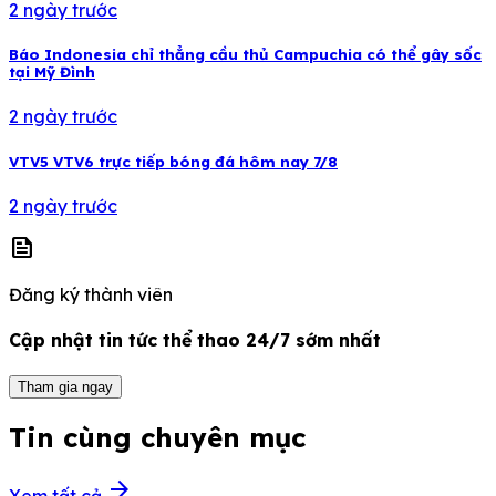
2 ngày trước
Báo Indonesia chỉ thẳng cầu thủ Campuchia có thể gây sốc
tại Mỹ Đình
2 ngày trước
VTV5 VTV6 trực tiếp bóng đá hôm nay 7/8
2 ngày trước
news
Đăng ký thành viên
Cập nhật tin tức thể thao 24/7 sớm nhất
Tham gia ngay
Tin cùng chuyên mục
arrow_forward