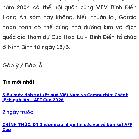
năm 2004 có thể hội quân cùng VTV Bình Điền
Long An sớm hay không. Nếu thuận lợi, Garcia
hoàn toàn có thể cùng nhà đương kim vô địch
quốc gia tham dự Cúp Hoa Lư – Bình Điền tổ chức
ở Ninh Bình từ ngày 18/3.
Góp ý / Báo lỗi
Tin mới nhất
Siêu máy tính soi kết quả Việt Nam vs Campuchia: Chênh
lệch quá lớn – AFF Cup 2026
2 ngày trước
CHÍNH THỨC: ĐT Indonesia nhận tin cực vui về bán kết AFF
Cup