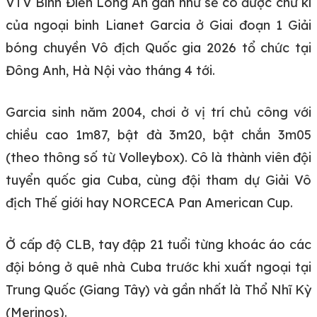
VTV Bình Điền Long An gần như sẽ có được chữ kí
của ngoại binh Lianet Garcia ở Giai đoạn 1 Giải
bóng chuyền Vô địch Quốc gia 2026 tổ chức tại
Đông Anh, Hà Nội vào tháng 4 tới.
Garcia sinh năm 2004, chơi ở vị trí chủ công với
chiều cao 1m87, bật đà 3m20, bật chắn 3m05
(theo thông số từ Volleybox). Cô là thành viên đội
tuyển quốc gia Cuba, cùng đội tham dự Giải Vô
địch Thế giới hay NORCECA Pan American Cup.
Ở cấp độ CLB, tay đập 21 tuổi từng khoác áo các
đội bóng ở quê nhà Cuba trước khi xuất ngoại tại
Trung Quốc (Giang Tây) và gần nhất là Thổ Nhĩ Kỳ
(Merinos).