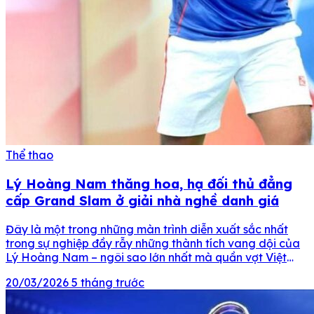
Thể thao
Lý Hoàng Nam thăng hoa, hạ đối thủ đẳng
cấp Grand Slam ở giải nhà nghề danh giá
Đây là một trong những màn trình diễn xuất sắc nhất
trong sự nghiệp đầy rẫy những thành tích vang dội của
Lý Hoàng Nam – ngôi sao lớn nhất mà quần vợt Việt
Nam từng sản sinh. Tối 6/1/2019, tại Làng Thể thao
20/03/2026
5 tháng trước
Tuyên Sơn (Đà Nẵng), giải Challenger Đà Nẵng Tennis
Open – […]