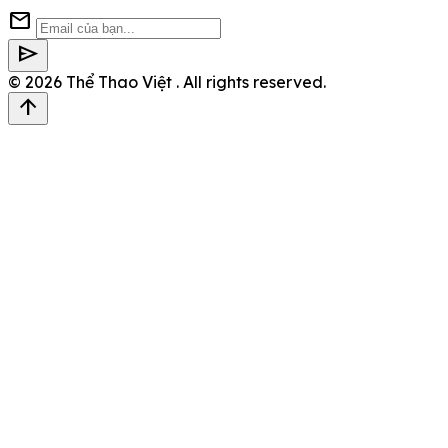
mail
send
© 2026
Thể Thao Việt
. All rights reserved.
arrow_upward