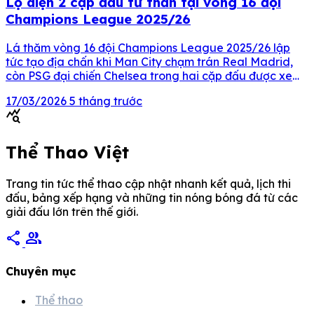
Lộ diện 2 cặp đấu tử thần tại vòng 16 đội
Champions League 2025/26
Lá thăm vòng 16 đội Champions League 2025/26 lập
tức tạo địa chấn khi Man City chạm trán Real Madrid,
còn PSG đại chiến Chelsea trong hai cặp đấu được xem
là “tử thần” ngay từ đầu vòng knock-out. Nội dung
17/03/2026
5 tháng trước
chính Man City vs Real Madrid: “Kinh điển quen thuộc”
query_stats
của Champions League PSG […]
Thể Thao Việt
Trang tin tức thể thao cập nhật nhanh kết quả, lịch thi
đấu, bảng xếp hạng và những tin nóng bóng đá từ các
giải đấu lớn trên thế giới.
share
group
Chuyên mục
Thể thao