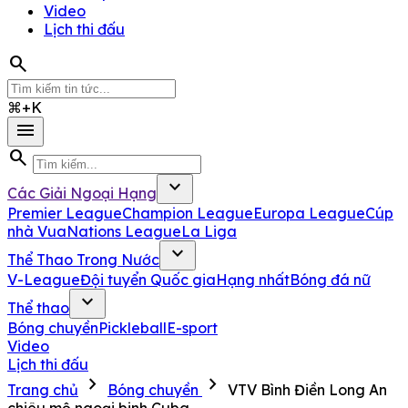
Video
Lịch thi đấu
search
⌘+K
menu
search
expand_more
Các Giải Ngoại Hạng
Premier League
Champion League
Europa League
Cúp
nhà Vua
Nations League
La Liga
expand_more
Thể Thao Trong Nước
V-League
Đội tuyển Quốc gia
Hạng nhất
Bóng đá nữ
expand_more
Thể thao
Bóng chuyền
Pickleball
E-sport
Video
Lịch thi đấu
chevron_right
chevron_right
Trang chủ
Bóng chuyền
VTV Bình Điền Long An
chiêu mộ ngoại binh Cuba