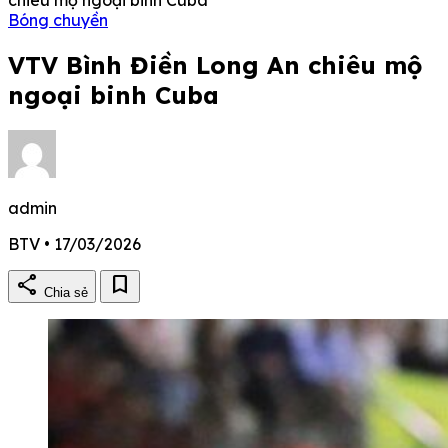
Bóng chuyền
VTV Bình Điền Long An chiêu mộ
ngoại binh Cuba
admin
BTV • 17/03/2026
share
bookmark
Chia sẻ