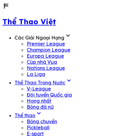
sports_score
Thể Thao Việt
expand_more
Các Giải Ngoại Hạng
Premier League
Champion League
Europa League
Cúp nhà Vua
Nations League
La Liga
expand_more
Thể Thao Trong Nước
V-League
Đội tuyển Quốc gia
Hạng nhất
Bóng đá nữ
expand_more
Thể thao
Bóng chuyền
Pickleball
E-sport