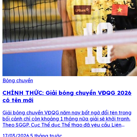
Bóng chuyền
CHÍNH THỨC: Giải bóng chuyền VĐQG 2026
có tên mới
Giải bóng chuyền VĐQG năm nay bất ngờ đổi tên trong
bối cảnh chỉ còn khoảng 1 tháng nữa giải sẽ khởi tranh.
Theo SGGP, Cục Thể dục Thể thao đã yêu cầu Liên
đoàn Bóng chuyền Việt Nam (VFV) điều chỉnh tên gọi
17/03/2026
5 tháng trước
giải vô địch quốc gia năm 2026 nhằm bảo đảm phù […]