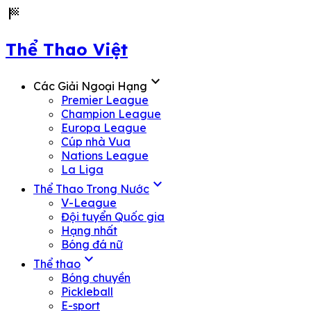
sports_score
Thể Thao Việt
expand_more
Các Giải Ngoại Hạng
Premier League
Champion League
Europa League
Cúp nhà Vua
Nations League
La Liga
expand_more
Thể Thao Trong Nước
V-League
Đội tuyển Quốc gia
Hạng nhất
Bóng đá nữ
expand_more
Thể thao
Bóng chuyền
Pickleball
E-sport