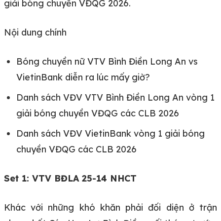
giải bóng chuyền VĐQG 2026.
Nội dung chính
Bóng chuyền nữ VTV Bình Điền Long An vs
VietinBank diễn ra lúc mấy giờ?
Danh sách VĐV VTV Bình Điền Long An vòng 1
giải bóng chuyền VĐQG các CLB 2026
Danh sách VĐV VietinBank vòng 1 giải bóng
chuyền VĐQG các CLB 2026
Set 1: VTV BĐLA 25-14 NHCT
Khác với những khó khăn phải đối diện ở trận