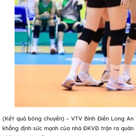
(Kết quả bóng chuyền) – VTV Bình Điền Long An
khẳng định sức mạnh của nhà ĐKVĐ trận ra quân