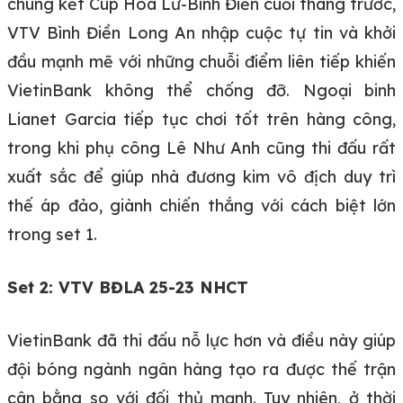
chung kết Cúp Hoa Lư-Bình Điền cuối tháng trước,
VTV Bình Điền Long An nhập cuộc tự tin và khởi
đầu mạnh mẽ với những chuỗi điểm liên tiếp khiến
VietinBank không thể chống đỡ. Ngoại binh
Lianet Garcia tiếp tục chơi tốt trên hàng công,
trong khi phụ công Lê Như Anh cũng thi đấu rất
xuất sắc để giúp nhà đương kim vô địch duy trì
thế áp đảo, giành chiến thắng với cách biệt lớn
trong set 1.
Set 2: VTV BĐLA 25-23 NHCT
VietinBank đã thi đấu nỗ lực hơn và điều này giúp
đội bóng ngành ngân hàng tạo ra được thế trận
cân bằng so với đối thủ mạnh. Tuy nhiên, ở thời