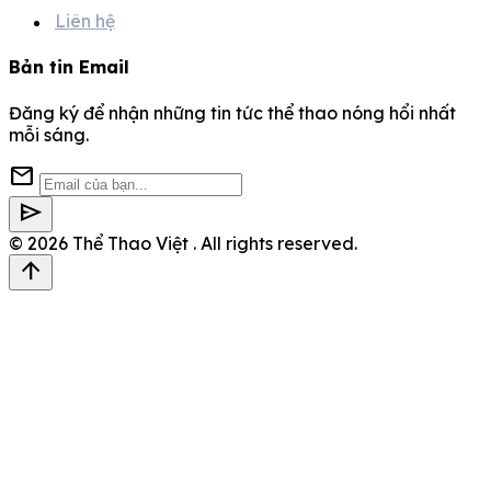
Liên hệ
Bản tin Email
Đăng ký để nhận những tin tức thể thao nóng hổi nhất
mỗi sáng.
mail
send
© 2026
Thể Thao Việt
. All rights reserved.
arrow_upward