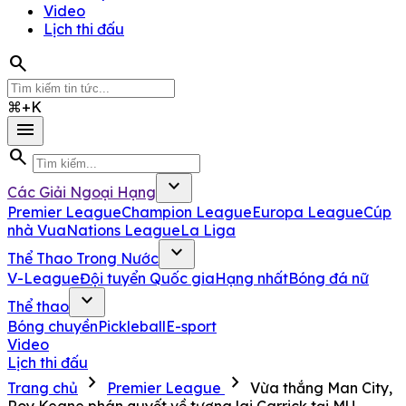
Video
Lịch thi đấu
search
⌘+K
menu
search
expand_more
Các Giải Ngoại Hạng
Premier League
Champion League
Europa League
Cúp
nhà Vua
Nations League
La Liga
expand_more
Thể Thao Trong Nước
V-League
Đội tuyển Quốc gia
Hạng nhất
Bóng đá nữ
expand_more
Thể thao
Bóng chuyền
Pickleball
E-sport
Video
Lịch thi đấu
chevron_right
chevron_right
Trang chủ
Premier League
Vừa thắng Man City,
Roy Keane phán quyết về tương lai Carrick tại MU