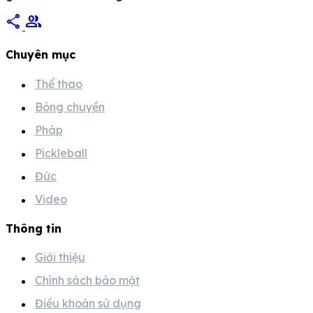
share
group
Chuyên mục
Thể thao
Bóng chuyền
Pháp
Pickleball
Đức
Video
Thông tin
Giới thiệu
Chính sách bảo mật
Điều khoản sử dụng