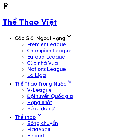
sports_score
Thể Thao Việt
expand_more
Các Giải Ngoại Hạng
Premier League
Champion League
Europa League
Cúp nhà Vua
Nations League
La Liga
expand_more
Thể Thao Trong Nước
V-League
Đội tuyển Quốc gia
Hạng nhất
Bóng đá nữ
expand_more
Thể thao
Bóng chuyền
Pickleball
E-sport