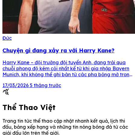
Đức
Chuyện gì đang xảy ra với Harry Kane?
Harry Kane – đội trưởng đội tuyển Anh, đang trải qua
chuỗi phong độ kém cỏi nhất kể từ khi gia nhập Bayern
Munich, khi không thể ghi bàn từ các pha bóng mở trong
suốt hơn hai tháng qua. Kể từ khi gia nhập Bayern
17/03/2026
5 tháng trước
Munich vào mùa hè năm 2023 với mức giá […]
query_stats
Thể Thao Việt
Trang tin tức thể thao cập nhật nhanh kết quả, lịch thi
đấu, bảng xếp hạng và những tin nóng bóng đá từ các
giải đấu lớn trên thế giới.