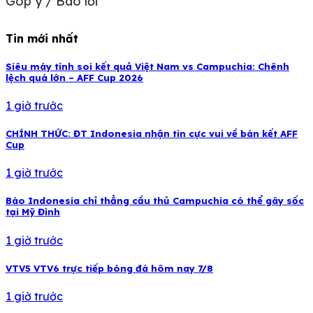
Góp ý / Báo lỗi
Tin mới nhất
Siêu máy tính soi kết quả Việt Nam vs Campuchia: Chênh
lệch quá lớn – AFF Cup 2026
1 giờ trước
CHÍNH THỨC: ĐT Indonesia nhận tin cực vui về bán kết AFF
Cup
1 giờ trước
Báo Indonesia chỉ thẳng cầu thủ Campuchia có thể gây sốc
tại Mỹ Đình
1 giờ trước
VTV5 VTV6 trực tiếp bóng đá hôm nay 7/8
1 giờ trước