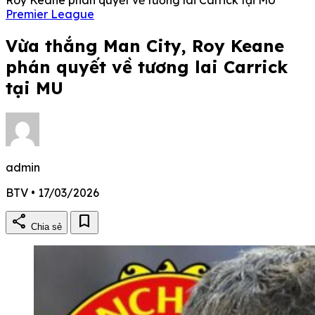
Premier League
Vừa thắng Man City, Roy Keane
phán quyết về tương lai Carrick
tại MU
admin
BTV • 17/03/2026
share
bookmark
Chia sẻ