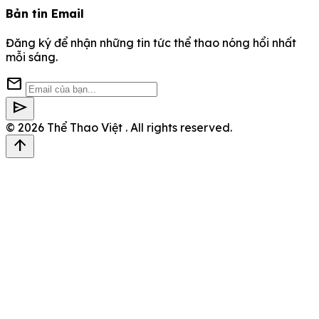
Bản tin Email
Đăng ký để nhận những tin tức thể thao nóng hổi nhất
mỗi sáng.
mail
send
© 2026
Thể Thao Việt
. All rights reserved.
arrow_upward