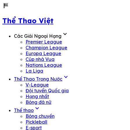
sports_score
Thể Thao Việt
expand_more
Các Giải Ngoại Hạng
Premier League
Champion League
Europa League
Cúp nhà Vua
Nations League
La Liga
expand_more
Thể Thao Trong Nước
V-League
Đội tuyển Quốc gia
Hạng nhất
Bóng đá nữ
expand_more
Thể thao
Bóng chuyền
Pickleball
E-sport