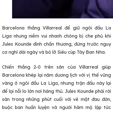
Barcelona thắng Villarreal để giữ ngôi đầu La
Liga nhưng niềm vui nhanh chóng bị che phủ khi
Jules Kounde dính chấn thương, đứng trước nguy
cơ nghỉ dài ngày và bỏ lỡ Siêu cúp Tây Ban Nha.
Chiến thắng 2-0 trên sân của Villarreal giúp
Barcelona khép lại năm dương lịch với vị thế vững
vàng ở ngôi đầu La Liga, nhưng trận đấu này lại
để lại nỗi lo lớn nơi hàng thủ. Jules Kounde phải rời
sân trong những phút cuối với vẻ mặt đau đớn,
buộc ban huấn luyện và người hâm mộ lập tức