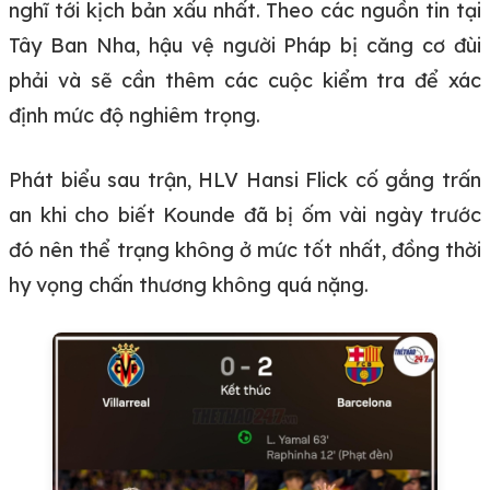
nghĩ tới kịch bản xấu nhất. Theo các nguồn tin tại
Tây Ban Nha, hậu vệ người Pháp bị căng cơ đùi
phải và sẽ cần thêm các cuộc kiểm tra để xác
định mức độ nghiêm trọng.
Phát biểu sau trận, HLV Hansi Flick cố gắng trấn
an khi cho biết Kounde đã bị ốm vài ngày trước
đó nên thể trạng không ở mức tốt nhất, đồng thời
hy vọng chấn thương không quá nặng.