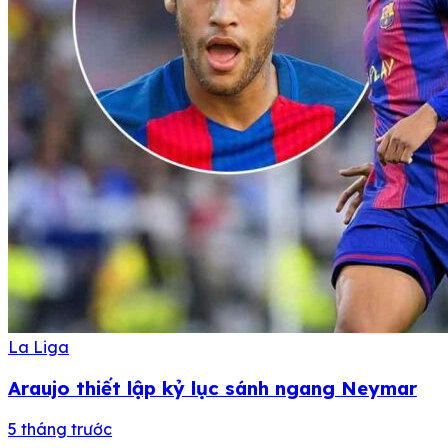
La Liga
Araujo thiết lập kỷ lục sánh ngang Neymar
5 tháng trước