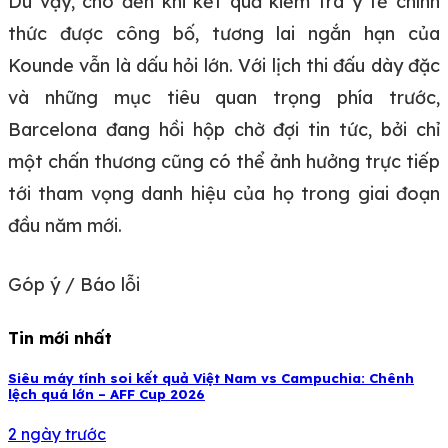
Dù vậy, cho đến khi kết quả kiểm tra y tế chính
thức được công bố, tương lai ngắn hạn của
Kounde vẫn là dấu hỏi lớn. Với lịch thi đấu dày đặc
và những mục tiêu quan trọng phía trước,
Barcelona đang hồi hộp chờ đợi tin tức, bởi chỉ
một chấn thương cũng có thể ảnh hưởng trực tiếp
tới tham vọng danh hiệu của họ trong giai đoạn
đầu năm mới.
Góp ý / Báo lỗi
Tin mới nhất
Siêu máy tính soi kết quả Việt Nam vs Campuchia: Chênh
lệch quá lớn – AFF Cup 2026
2 ngày trước