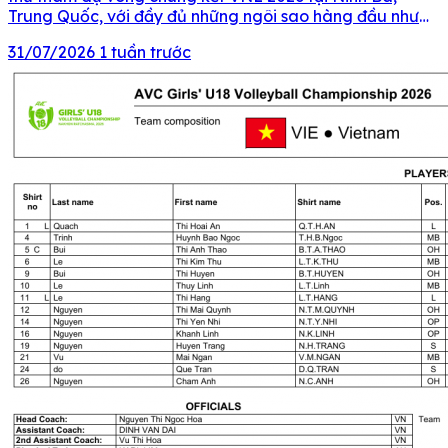
Trung Quốc, với đầy đủ những ngôi sao hàng đầu như
Yuki Ishikawa, Ran Takahashi hay Yuji Nishida. Liên
31/07/2026
1 tuần trước
đoàn Bóng chuyền Nhật Bản đã xác nhận lực lượng
tham dự vòng chung […]