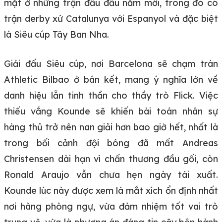
mặt ở những trận đấu đầu năm mới, trong đó có
trận derby xứ Catalunya với Espanyol và đặc biệt
là Siêu cúp Tây Ban Nha.
Giải đấu Siêu cúp, nơi Barcelona sẽ chạm trán
Athletic Bilbao ở bán kết, mang ý nghĩa lớn về
danh hiệu lẫn tinh thần cho thầy trò Flick. Việc
thiếu vắng Kounde sẽ khiến bài toán nhân sự
hàng thủ trở nên nan giải hơn bao giờ hết, nhất là
trong bối cảnh đội bóng đã mất Andreas
Christensen dài hạn vì chấn thương đầu gối, còn
Ronald Araujo vẫn chưa hẹn ngày tái xuất.
Kounde lúc này được xem là mắt xích ổn định nhất
nơi hàng phòng ngự, vừa đảm nhiệm tốt vai trò