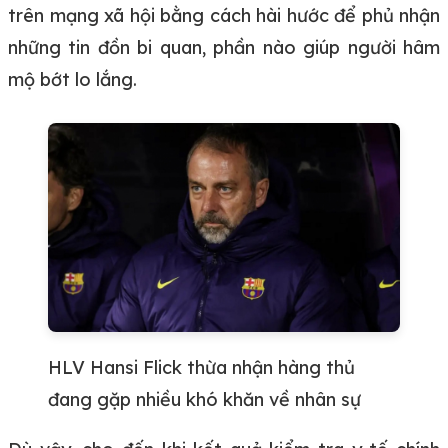
trên mạng xã hội bằng cách hài hước để phủ nhận
những tin đồn bi quan, phần nào giúp người hâm
mộ bớt lo lắng.
HLV Hansi Flick thừa nhận hàng thủ
đang gặp nhiều khó khăn về nhân sự