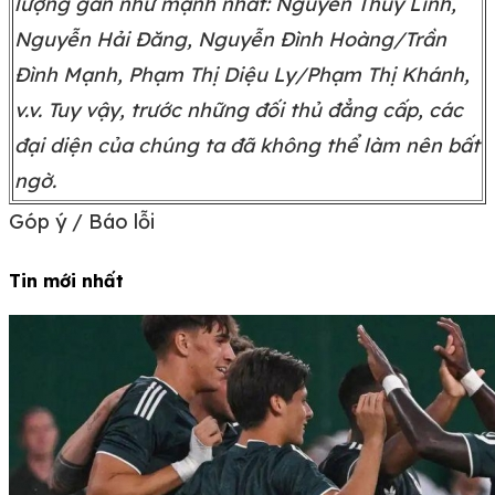
lượng gần như mạnh nhất: Nguyễn Thùy Linh,
Nguyễn Hải Đăng, Nguyễn Đình Hoàng/Trần
Đình Mạnh, Phạm Thị Diệu Ly/Phạm Thị Khánh,
v.v. Tuy vậy, trước những đối thủ đẳng cấp, các
đại diện của chúng ta đã không thể làm nên bất
ngờ.
Góp ý / Báo lỗi
Tin mới nhất