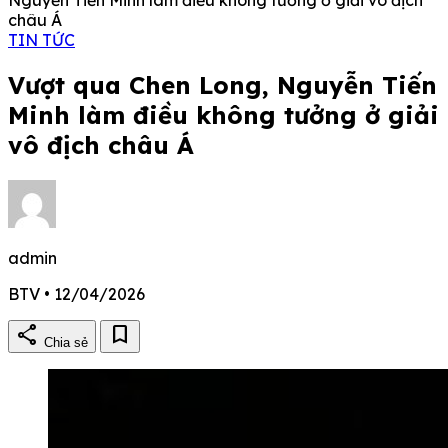
châu Á
TIN TỨC
Vượt qua Chen Long, Nguyễn Tiến
Minh làm điều không tưởng ở giải
vô địch châu Á
admin
BTV • 12/04/2026
share
bookmark
Chia sẻ