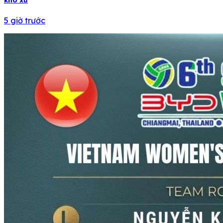
khó xử
5 giờ trước