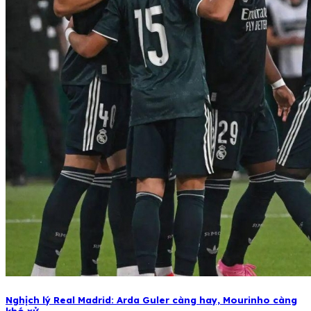
Nghịch lý Real Madrid: Arda Guler càng hay, Mourinho càng