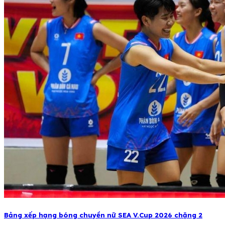
Bảng xếp hạng bóng chuyền nữ SEA V.Cup 2026 chặng 2