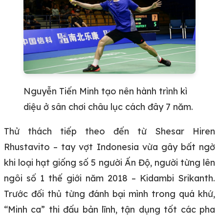
Nguyễn Tiến Minh tạo nên hành trình kì
diệu ở sân chơi châu lục cách đây 7 năm.
Thử thách tiếp theo đến từ Shesar Hiren
Rhustavito – tay vợt Indonesia vừa gây bất ngờ
khi loại hạt giống số 5 người Ấn Độ, người từng lên
ngôi số 1 thế giới năm 2018 – Kidambi Srikanth.
Trước đối thủ từng đánh bại mình trong quá khứ,
“Minh ca” thi đấu bản lĩnh, tận dụng tốt các pha