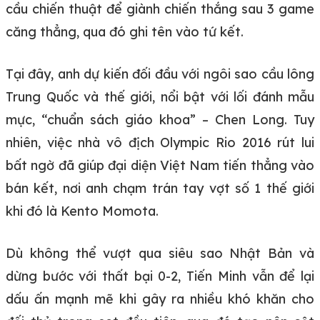
cầu chiến thuật để giành chiến thắng sau 3 game
căng thẳng, qua đó ghi tên vào tứ kết.
Tại đây, anh dự kiến đối đầu với ngôi sao cầu lông
Trung Quốc và thế giới, nổi bật với lối đánh mẫu
mực, “chuẩn sách giáo khoa” – Chen Long. Tuy
nhiên, việc nhà vô địch Olympic Rio 2016 rút lui
bất ngờ đã giúp đại diện Việt Nam tiến thẳng vào
bán kết, nơi anh chạm trán tay vợt số 1 thế giới
khi đó là Kento Momota.
Dù không thể vượt qua siêu sao Nhật Bản và
dừng bước với thất bại 0-2, Tiến Minh vẫn để lại
dấu ấn mạnh mẽ khi gây ra nhiều khó khăn cho