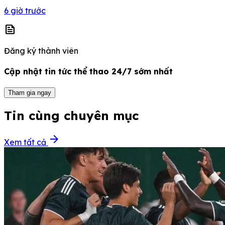
6 giờ trước
news
Đăng ký thành viên
Cập nhật tin tức thể thao 24/7 sớm nhất
Tham gia ngay
Tin cùng chuyên mục
arrow_forward
Xem tất cả