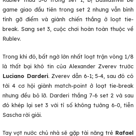
game giao đầu tiên trong set 2 nhưng vẫn bình
tình gỡ điểm và giành chiến thắng ở loạt tie-
break. Sang set 3, cuộc chơi hoàn toàn thuộc về
Rublev.
Trong khi đó, bất ngờ lớn nhất loạt trận vòng 1/8
là thất bại khó tin của Alexander Zverev trước
Luciano Darderi
. Zverev dẫn 6-1; 5-4, sau đó có
tới 4 cơ hội giành match-point ở loạt tie-break
nhưng đều bỏ lỡ. Darderi thắng 7-6 set 2 và sau
đó khép lại set 3 với tỉ số không tưởng 6-0, tiễn
Sascha rời giải.
Tay vợt nước chủ nhà sẽ gặp tài năng trẻ
Rafael