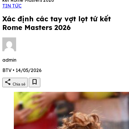
TIN TỨC
Xác định các tay vợt lọt tứ kết
Rome Masters 2026
admin
BTV • 14/05/2026
share
bookmark
Chia sẻ