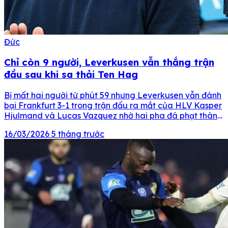
Đức
Chỉ còn 9 người, Leverkusen vẫn thắng trận
đầu sau khi sa thải Ten Hag
Bị mất hai người từ phút 59 nhưng Leverkusen vẫn đánh
bại Frankfurt 3-1 trong trận đấu ra mắt của HLV Kasper
Hjulmand và Lucas Vazquez nhờ hai pha đá phạt thành
bàn của Grimaldo và thế trận phòng ngự kiên cường.
16/03/2026
5 tháng trước
Sau khi Erik ten Hag bị sa thải chỉ sau hai vòng đấu, […]