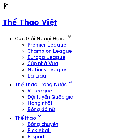
sports_score
Thể Thao Việt
expand_more
Các Giải Ngoại Hạng
Premier League
Champion League
Europa League
Cúp nhà Vua
Nations League
La Liga
expand_more
Thể Thao Trong Nước
V-League
Đội tuyển Quốc gia
Hạng nhất
Bóng đá nữ
expand_more
Thể thao
Bóng chuyền
Pickleball
E-sport