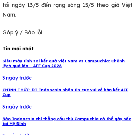
tối ngày 13/5 đến rạng sáng 15/5 theo giờ Việt
Nam.
Góp ý / Báo lỗi
Tin mới nhất
Siêu máy tính soi kết quả Việt Nam vs Campuchia: Chênh
lệch quá lớn – AFF Cup 2026
3 ngày trước
CHÍNH THỨC: ĐT Indonesia nhận tin cực vui về bán kết AFF
Cup
3 ngày trước
Báo Indonesia chỉ thẳng cầu thủ Campuchia có thể gây sốc
tại Mỹ Đình