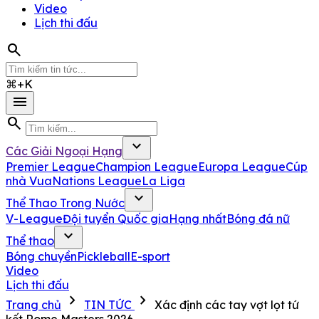
Video
Lịch thi đấu
search
⌘+K
menu
search
expand_more
Các Giải Ngoại Hạng
Premier League
Champion League
Europa League
Cúp
nhà Vua
Nations League
La Liga
expand_more
Thể Thao Trong Nước
V-League
Đội tuyển Quốc gia
Hạng nhất
Bóng đá nữ
expand_more
Thể thao
Bóng chuyền
Pickleball
E-sport
Video
Lịch thi đấu
chevron_right
chevron_right
Trang chủ
TIN TỨC
Xác định các tay vợt lọt tứ
kết Rome Masters 2026