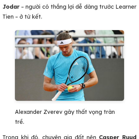
Jodar
– người có thắng lợi dễ dàng trước Learner
Tien – ở tứ kết.
Alexander Zverev gây thất vọng tràn
trề.
Trong khi đó, chuyên gia đất nện
Casper Ruud