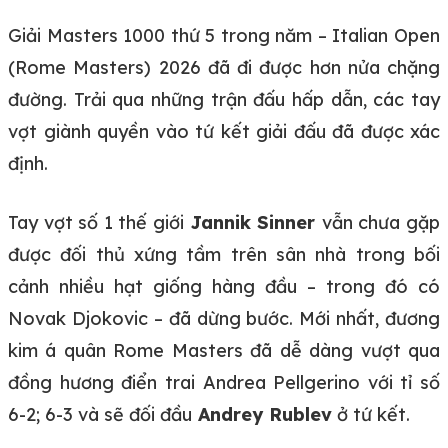
Giải Masters 1000 thứ 5 trong năm – Italian Open
(Rome Masters) 2026 đã đi được hơn nửa chặng
đường. Trải qua những trận đấu hấp dẫn, các tay
vợt giành quyền vào tứ kết giải đấu đã được xác
định.
Tay vợt số 1 thế giới
Jannik Sinner
vẫn chưa gặp
được đối thủ xứng tầm trên sân nhà trong bối
cảnh nhiều hạt giống hàng đầu – trong đó có
Novak Djokovic – đã dừng bước. Mới nhất, đương
kim á quân Rome Masters đã dễ dàng vượt qua
đồng hương điển trai Andrea Pellgerino với tỉ số
6-2; 6-3 và sẽ đối đầu
Andrey Rublev
ở tứ kết.