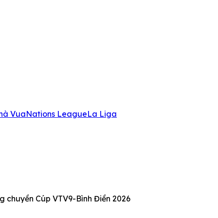
hà Vua
Nations League
La Liga
ng chuyền Cúp VTV9-Bình Điền 2026