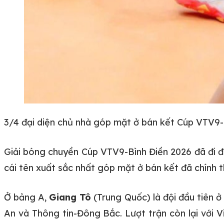
3/4 đại diện chủ nhà góp mặt ở bán kết Cúp VTV9-
Giải bóng chuyền Cúp VTV9-Bình Điền 2026 đã đi 
cái tên xuất sắc nhất góp mặt ở bán kết đã chính th
Ở bảng A,
Giang Tô
(Trung Quốc) là đội đầu tiên 
An và Thông tin-Đông Bắc. Lượt trận còn lại với 