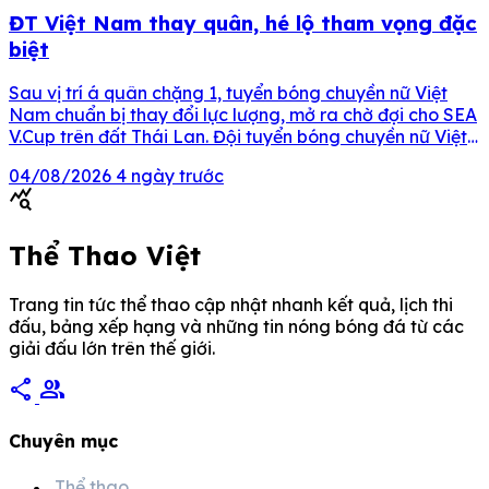
ĐT Việt Nam thay quân, hé lộ tham vọng đặc
biệt
Sau vị trí á quân chặng 1, tuyển bóng chuyền nữ Việt
Nam chuẩn bị thay đổi lực lượng, mở ra chờ đợi cho SEA
V.Cup trên đất Thái Lan. Đội tuyển bóng chuyền nữ Việt
Nam dự kiến điều chỉnh hai vị trí trong danh sách tham
04/08/2026
4 ngày trước
dự chặng 2 SEA V.Cup nữ 2026, […]
query_stats
Thể Thao Việt
Trang tin tức thể thao cập nhật nhanh kết quả, lịch thi
đấu, bảng xếp hạng và những tin nóng bóng đá từ các
giải đấu lớn trên thế giới.
share
group
Chuyên mục
Thể thao