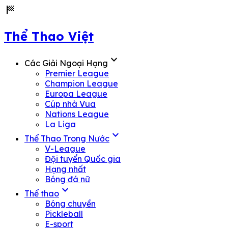
sports_score
Thể Thao Việt
expand_more
Các Giải Ngoại Hạng
Premier League
Champion League
Europa League
Cúp nhà Vua
Nations League
La Liga
expand_more
Thể Thao Trong Nước
V-League
Đội tuyển Quốc gia
Hạng nhất
Bóng đá nữ
expand_more
Thể thao
Bóng chuyền
Pickleball
E-sport