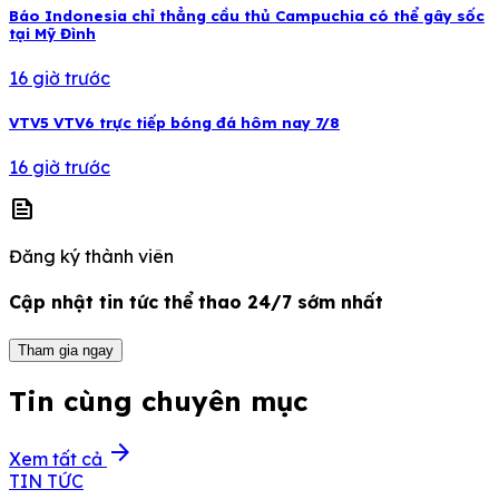
Báo Indonesia chỉ thẳng cầu thủ Campuchia có thể gây sốc
tại Mỹ Đình
16 giờ trước
VTV5 VTV6 trực tiếp bóng đá hôm nay 7/8
16 giờ trước
news
Đăng ký thành viên
Cập nhật tin tức thể thao 24/7 sớm nhất
Tham gia ngay
Tin cùng chuyên mục
arrow_forward
Xem tất cả
TIN TỨC