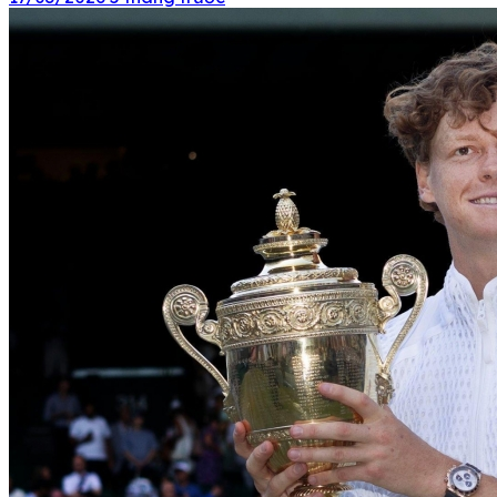
địch Quốc gia Indonesia (Proliga) 2026, trước đối thủ
Jakarta […]