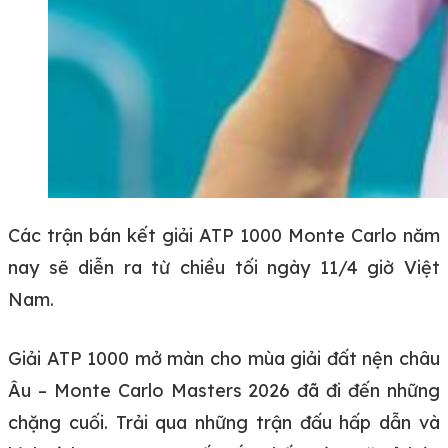
Các trận bán kết giải ATP 1000 Monte Carlo năm
nay sẽ diễn ra từ chiều tối ngày 11/4 giờ Việt
Nam.
Giải ATP 1000 mở màn cho mùa giải đất nện châu
Âu – Monte Carlo Masters 2026 đã đi đến những
chặng cuối. Trải qua những trận đấu hấp dẫn và