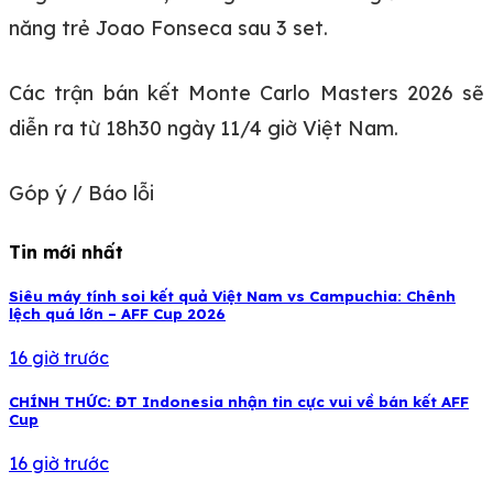
năng trẻ Joao Fonseca sau 3 set.
Các trận bán kết Monte Carlo Masters 2026 sẽ
diễn ra từ 18h30 ngày 11/4 giờ Việt Nam.
Góp ý / Báo lỗi
Tin mới nhất
Siêu máy tính soi kết quả Việt Nam vs Campuchia: Chênh
lệch quá lớn – AFF Cup 2026
16 giờ trước
CHÍNH THỨC: ĐT Indonesia nhận tin cực vui về bán kết AFF
Cup
16 giờ trước