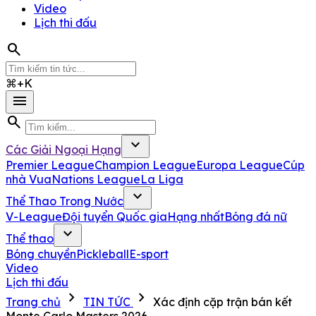
Video
Lịch thi đấu
search
⌘+K
menu
search
expand_more
Các Giải Ngoại Hạng
Premier League
Champion League
Europa League
Cúp
nhà Vua
Nations League
La Liga
expand_more
Thể Thao Trong Nước
V-League
Đội tuyển Quốc gia
Hạng nhất
Bóng đá nữ
expand_more
Thể thao
Bóng chuyền
Pickleball
E-sport
Video
Lịch thi đấu
chevron_right
chevron_right
Trang chủ
TIN TỨC
Xác định cặp trận bán kết
Monte Carlo Masters 2026