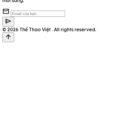
mỗi sáng.
mail
send
© 2026
Thể Thao Việt
. All rights reserved.
arrow_upward