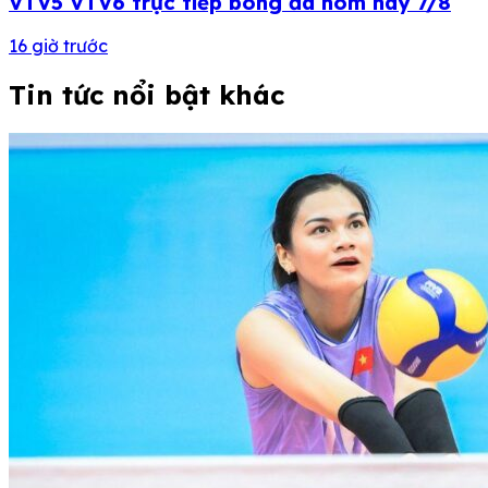
VTV5 VTV6 trực tiếp bóng đá hôm nay 7/8
16 giờ trước
Tin tức nổi bật khác