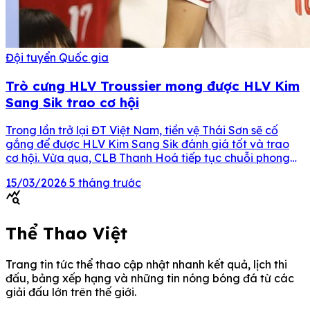
Đội tuyển Quốc gia
Trò cưng HLV Troussier mong được HLV Kim
Sang Sik trao cơ hội
Trong lần trở lại ĐT Việt Nam, tiền vệ Thái Sơn sẽ cố
gắng để được HLV Kim Sang Sik đánh giá tốt và trao
cơ hội. Vừa qua, CLB Thanh Hoá tiếp tục chuỗi phong
độ ấn tượng của mình bằng chiến thắng đậm trước Bình
15/03/2026
5 tháng trước
Định. Đây đã là trận thắng thứ 3 […]
query_stats
Thể Thao Việt
Trang tin tức thể thao cập nhật nhanh kết quả, lịch thi
đấu, bảng xếp hạng và những tin nóng bóng đá từ các
giải đấu lớn trên thế giới.