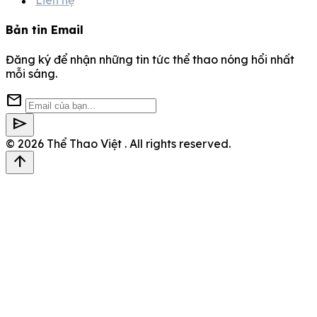
Liên hệ
Bản tin Email
Đăng ký để nhận những tin tức thể thao nóng hổi nhất
mỗi sáng.
mail
send
© 2026
Thể Thao Việt
. All rights reserved.
arrow_upward