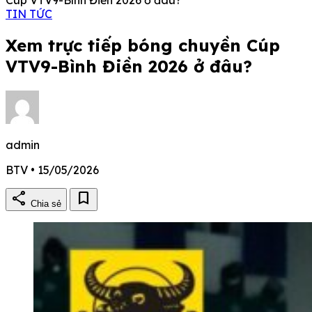
TIN TỨC
Xem trực tiếp bóng chuyền Cúp
VTV9-Bình Điền 2026 ở đâu?
admin
BTV • 15/05/2026
share
bookmark
Chia sẻ