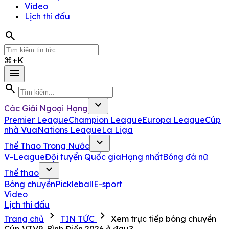
Video
Lịch thi đấu
search
⌘+K
menu
search
expand_more
Các Giải Ngoại Hạng
Premier League
Champion League
Europa League
Cúp
nhà Vua
Nations League
La Liga
expand_more
Thể Thao Trong Nước
V-League
Đội tuyển Quốc gia
Hạng nhất
Bóng đá nữ
expand_more
Thể thao
Bóng chuyền
Pickleball
E-sport
Video
Lịch thi đấu
chevron_right
chevron_right
Trang chủ
TIN TỨC
Xem trực tiếp bóng chuyền
Cúp VTV9-Bình Điền 2026 ở đâu?