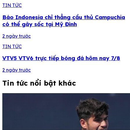
TIN TỨC
Báo Indonesia chỉ thẳng cầu thủ Campuchia
có thể gây sốc tại Mỹ Đình
2 ngày trước
TIN TỨC
VTV5 VTV6 trực tiếp bóng đá hôm nay 7/8
2 ngày trước
Tin tức nổi bật khác