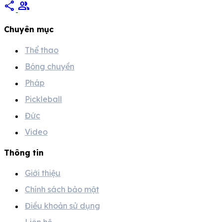
share
group
Chuyên mục
Thể thao
Bóng chuyền
Pháp
Pickleball
Đức
Video
Thông tin
Giới thiệu
Chính sách bảo mật
Điều khoản sử dụng