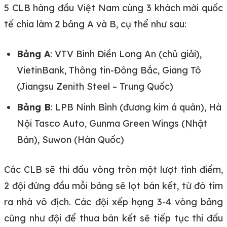
5 CLB hàng đầu Việt Nam cùng 3 khách mời quốc
tế chia làm 2 bảng A và B, cụ thể như sau:
Bảng A
: VTV Bình Điền Long An (chủ giải),
VietinBank, Thông tin-Đông Bắc, Giang Tô
(Jiangsu Zenith Steel – Trung Quốc)
Bảng B
: LPB Ninh Bình (đương kim á quân), Hà
Nội Tasco Auto, Gunma Green Wings (Nhật
Bản), Suwon (Hàn Quốc)
Các CLB sẽ thi đấu vòng tròn một lượt tính điểm,
2 đội đứng đầu mỗi bảng sẽ lọt bán kết, từ đó tìm
ra nhà vô địch. Các đội xếp hạng 3-4 vòng bảng
cũng như đội để thua bán kết sẽ tiếp tục thi đấu