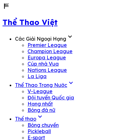
sports_score
Thể Thao Việt
expand_more
Các Giải Ngoại Hạng
Premier League
Champion League
Europa League
Cúp nhà Vua
Nations League
La Liga
expand_more
Thể Thao Trong Nước
V-League
Đội tuyển Quốc gia
Hạng nhất
Bóng đá nữ
expand_more
Thể thao
Bóng chuyền
Pickleball
E-sport