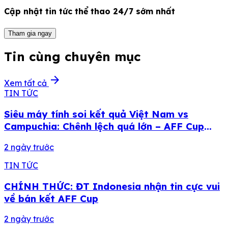
Cập nhật tin tức thể thao 24/7 sớm nhất
Tham gia ngay
Tin cùng chuyên mục
arrow_forward
Xem tất cả
TIN TỨC
Siêu máy tính soi kết quả Việt Nam vs
Campuchia: Chênh lệch quá lớn – AFF Cup
2026
2 ngày trước
TIN TỨC
CHÍNH THỨC: ĐT Indonesia nhận tin cực vui
về bán kết AFF Cup
2 ngày trước