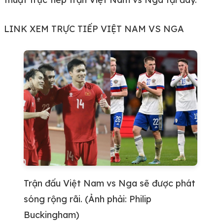
LINK XEM TRỰC TIẾP VIỆT NAM VS NGA
Trận đấu Việt Nam vs Nga sẽ được phát
sóng rộng rãi. (Ảnh phải: Philip
Buckingham)