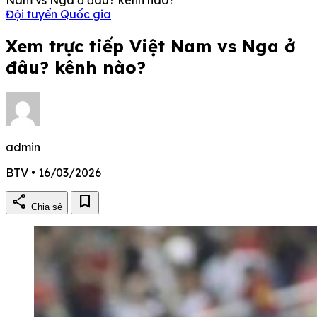
Đội tuyển Quốc gia
Xem trực tiếp Việt Nam vs Nga ở
đâu? kênh nào?
admin
BTV • 16/03/2026
share
bookmark
Chia sẻ