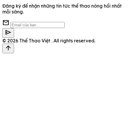
Đăng ký để nhận những tin tức thể thao nóng hổi nhất
mỗi sáng.
mail
send
© 2026
Thể Thao Việt
. All rights reserved.
arrow_upward