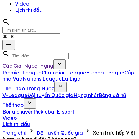
Video
Lịch thi đấu
search
⌘+K
menu
search
expand_more
Các Giải Ngoại Hạng
Premier League
Champion League
Europa League
Cúp
nhà Vua
Nations League
La Liga
expand_more
Thể Thao Trong Nước
V-League
Đội tuyển Quốc gia
Hạng nhất
Bóng đá nữ
expand_more
Thể thao
Bóng chuyền
Pickleball
E-sport
Video
Lịch thi đấu
chevron_right
chevron_right
Trang chủ
Đội tuyển Quốc gia
Xem trực tiếp Việt
Nam vs Nga ở đâu? kênh nào?