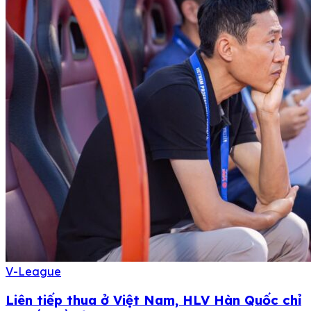
V-League
Liên tiếp thua ở Việt Nam, HLV Hàn Quốc chỉ