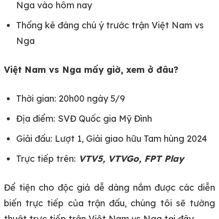
Nga vào hôm nay
Thống kê đáng chú ý trước trận Việt Nam vs
Nga
Việt Nam vs Nga mấy giờ, xem ở đâu?
Thời gian: 20h00 ngày 5/9
Địa điểm: SVĐ Quốc gia Mỹ Đình
Giải đấu: Lượt 1, Giải giao hữu Tam hùng 2024
Trực tiếp trên:
VTV5, VTVGo, FPT Play
Để tiện cho độc giả dễ dàng nắm được các diễn
biến trực tiếp của trận đấu, chúng tôi sẽ tường
thuật trực tiếp trận Việt Nam vs Nga tại đây.