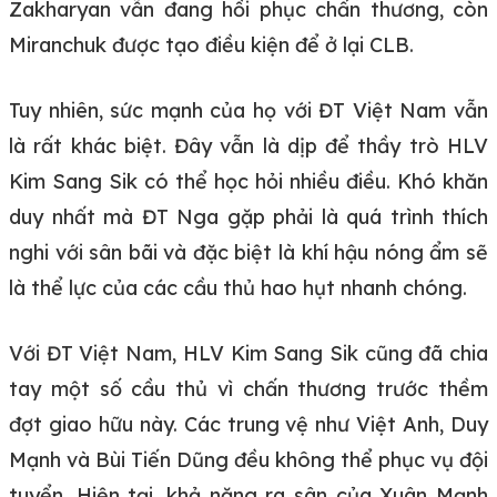
Zakharyan vẫn đang hồi phục chấn thương, còn
Miranchuk được tạo điều kiện để ở lại CLB.
Tuy nhiên, sức mạnh của họ với ĐT Việt Nam vẫn
là rất khác biệt. Đây vẫn là dịp để thầy trò HLV
Kim Sang Sik có thể học hỏi nhiều điều. Khó khăn
duy nhất mà ĐT Nga gặp phải là quá trình thích
nghi với sân bãi và đặc biệt là khí hậu nóng ẩm sẽ
là thể lực của các cầu thủ hao hụt nhanh chóng.
Với ĐT Việt Nam, HLV Kim Sang Sik cũng đã chia
tay một số cầu thủ vì chấn thương trước thềm
đợt giao hữu này. Các trung vệ như Việt Anh, Duy
Mạnh và Bùi Tiến Dũng đều không thể phục vụ đội
tuyển. Hiện tại, khả năng ra sân của Xuân Mạnh