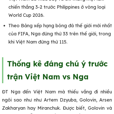
chiến thắng 3-2 trước Philippines ở vòng loại
World Cup 2026.
Theo Bảng xếp hạng bóng đá thế giới mới nhất
của FIFA, Nga đứng thứ 33 trên thế giới, trong
khi Việt Nam đứng thứ 115.
Thống kê đáng chú ý trước
trận Việt Nam vs Nga
ĐT Nga đến Việt Nam mà thiếu vắng đi nhiều
ngôi sao như như Artem Dzyuba, Golovin, Arsen
Zakharyan hay Miranchuk. Được biết, Golovin và