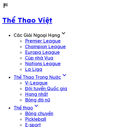
sports_score
Thể Thao Việt
expand_more
Các Giải Ngoại Hạng
Premier League
Champion League
Europa League
Cúp nhà Vua
Nations League
La Liga
expand_more
Thể Thao Trong Nước
V-League
Đội tuyển Quốc gia
Hạng nhất
Bóng đá nữ
expand_more
Thể thao
Bóng chuyền
Pickleball
E-sport