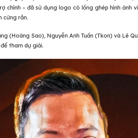
rợ chính – đã sử dụng logo có lồng ghép hình ảnh v
h cứng rắn.
g (Hoàng Sao), Nguyễn Anh Tuấn (Tkon) và Lê Quang
 để tham dự giải.