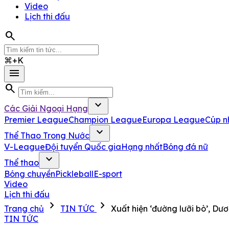
Video
Lịch thi đấu
search
⌘+K
menu
search
expand_more
Các Giải Ngoại Hạng
Premier League
Champion League
Europa League
Cúp n
expand_more
Thể Thao Trong Nước
V-League
Đội tuyển Quốc gia
Hạng nhất
Bóng đá nữ
expand_more
Thể thao
Bóng chuyền
Pickleball
E-sport
Video
Lịch thi đấu
chevron_right
chevron_right
Trang chủ
TIN TỨC
Xuất hiện ‘đường lưỡi bò’, D
TIN TỨC