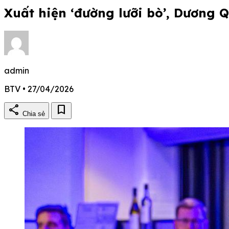
Xuất hiện ‘đường lưỡi bò’, Dương 
admin
BTV • 27/04/2026
share
bookmark
Chia sẻ