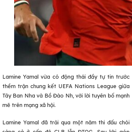
Lamine Yamal vừa có động thái đầy tự tin trước
thềm trận chung kết UEFA Nations League giữa
Tây Ban Nha và Bồ Đào Nh, với lời tuyên bố mạnh
mẽ trên mạng xã hội.
Lamine Yamal đã trải qua một năm thi đấu chói
sáng cả ở cấp độ CLB lẫn ĐTQG. Sau khi góp