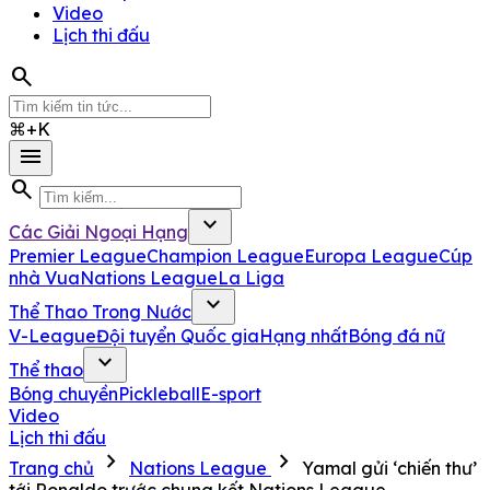
Video
Lịch thi đấu
search
⌘+K
menu
search
expand_more
Các Giải Ngoại Hạng
Premier League
Champion League
Europa League
Cúp
nhà Vua
Nations League
La Liga
expand_more
Thể Thao Trong Nước
V-League
Đội tuyển Quốc gia
Hạng nhất
Bóng đá nữ
expand_more
Thể thao
Bóng chuyền
Pickleball
E-sport
Video
Lịch thi đấu
chevron_right
chevron_right
Trang chủ
Nations League
Yamal gửi ‘chiến thư’
tới Ronaldo trước chung kết Nations League