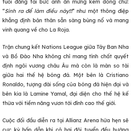
tuổi đăng tải bức ảnh ăn mừng kèm dòng chữ:
“
Sinh ra để làm điều này!!!
” như một thông điệp
khẳng định bản thân sẵn sàng bùng nổ và mang
vinh quang về cho La Roja.
Trận chung kết Nations League giữa Tây Ban Nha
và Bồ Đào Nha không chỉ mang tính chất quyết
định ngôi vương châu Âu mà còn là màn so tài
giữa hai thế hệ bóng đá. Một bên là Cristiano
Ronaldo, tượng đài sống của bóng đá hiện đại và
bên kia là Lamine Yamal, đại diện cho thế hệ kế
thừa với tiềm năng vươn tới đỉnh cao thế giới.
Cuộc đối đầu diễn ra tại Allianz Arena hứa hẹn sẽ
cực kỳ hấp dẫn khi cả hai đội tuyển đều hướng