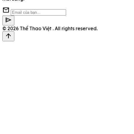
mail
send
© 2026
Thể Thao Việt
. All rights reserved.
arrow_upward