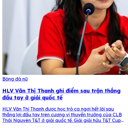
Bóng đá nữ
HLV Văn Thị Thanh ghi điểm sau trận thắng
đầu tay ở giải quốc tế
HLV Văn Thị Thanh được học trò ca ngợi hết lời sau
thắng lợi đầu tay trên cương vị thuyền trưởng của CLB
Thái Nguyên T&T ở giải quốc tế. Giải giải hữu T&T Cup
Hanoi International Women’s Football 2024 đã chính