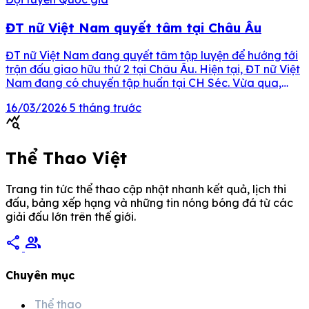
ĐT nữ Việt Nam quyết tâm tại Châu Âu
ĐT nữ Việt Nam đang quyết tâm tập luyện để hướng tới
trận đấu giao hữu thứ 2 tại Châu Âu. Hiện tại, ĐT nữ Việt
Nam đang có chuyến tập huấn tại CH Séc. Vừa qua,
thầy trò HLV Mai Đức Chung đã có trận giao hữu với đối
16/03/2026
5 tháng trước
thủ RB Leipzig và để thua […]
query_stats
Thể Thao Việt
Trang tin tức thể thao cập nhật nhanh kết quả, lịch thi
đấu, bảng xếp hạng và những tin nóng bóng đá từ các
giải đấu lớn trên thế giới.
share
group
Chuyên mục
Thể thao