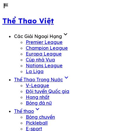
sports_score
Thể Thao Việt
expand_more
Các Giải Ngoại Hạng
Premier League
Champion League
Europa League
Cúp nhà Vua
Nations League
La Liga
expand_more
Thể Thao Trong Nước
V-League
Đội tuyển Quốc gia
Hạng nhất
Bóng đá nữ
expand_more
Thể thao
Bóng chuyền
Pickleball
E-sport