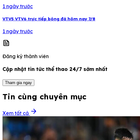
1 ngày trước
VTV5 VTV6 trực tiếp bóng đá hôm nay 7/8
1 ngày trước
news
Đăng ký thành viên
Cập nhật tin tức thể thao 24/7 sớm nhất
Tham gia ngay
Tin cùng chuyên mục
arrow_forward
Xem tất cả