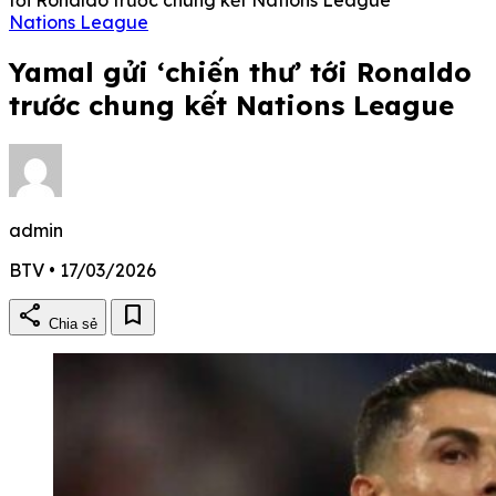
Nations League
Yamal gửi ‘chiến thư’ tới Ronaldo
trước chung kết Nations League
admin
BTV • 17/03/2026
share
bookmark
Chia sẻ