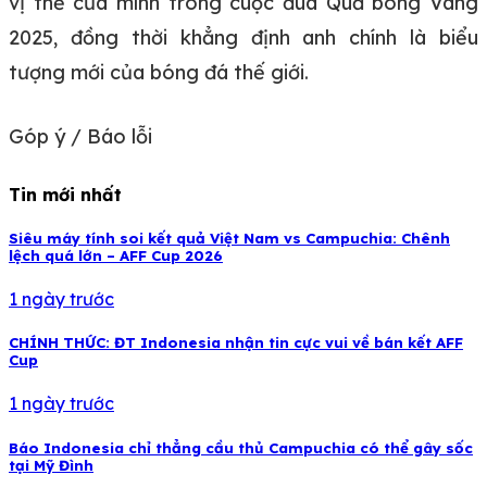
vị thế của mình trong cuộc đua Quả bóng Vàng
2025, đồng thời khẳng định anh chính là biểu
tượng mới của bóng đá thế giới.
Góp ý / Báo lỗi
Tin mới nhất
Siêu máy tính soi kết quả Việt Nam vs Campuchia: Chênh
lệch quá lớn – AFF Cup 2026
1 ngày trước
CHÍNH THỨC: ĐT Indonesia nhận tin cực vui về bán kết AFF
Cup
1 ngày trước
Báo Indonesia chỉ thẳng cầu thủ Campuchia có thể gây sốc
tại Mỹ Đình