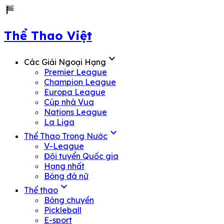
sports_score
Thể Thao Việt
expand_more
Các Giải Ngoại Hạng
Premier League
Champion League
Europa League
Cúp nhà Vua
Nations League
La Liga
expand_more
Thể Thao Trong Nước
V-League
Đội tuyển Quốc gia
Hạng nhất
Bóng đá nữ
expand_more
Thể thao
Bóng chuyền
Pickleball
E-sport