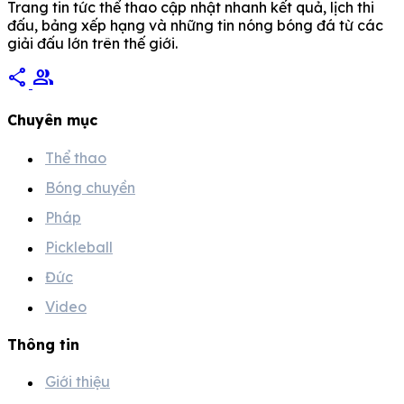
Trang tin tức thể thao cập nhật nhanh kết quả, lịch thi
đấu, bảng xếp hạng và những tin nóng bóng đá từ các
giải đấu lớn trên thế giới.
share
group
Chuyên mục
Thể thao
Bóng chuyền
Pháp
Pickleball
Đức
Video
Thông tin
Giới thiệu