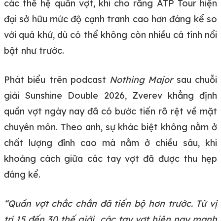
các thế hệ quần vợt, khi cho rằng ATP Tour hiện
đại sở hữu mức độ cạnh tranh cao hơn đáng kể so
với quá khứ, dù có thể không còn nhiều cá tính nổi
bật như trước.
Phát biểu trên podcast
Nothing Major
sau chuỗi
giải Sunshine Double 2026, Zverev khẳng định
quần vợt ngày nay đã có bước tiến rõ rệt về mặt
chuyên môn. Theo anh, sự khác biệt không nằm ở
chất lượng đỉnh cao mà nằm ở chiều sâu, khi
khoảng cách giữa các tay vợt đã được thu hẹp
đáng kể.
“Quần vợt chắc chắn đã tiến bộ hơn trước. Từ vị
trí 15 đến 30 thế giới, các tay vợt hiện nay mạnh