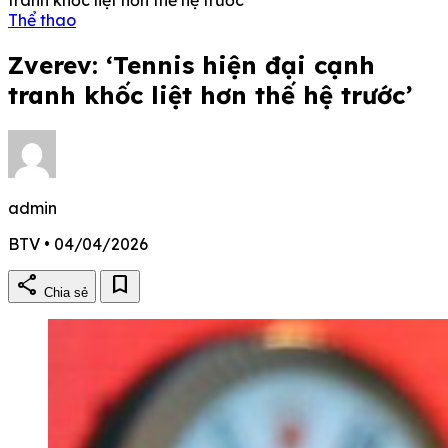
Thể thao
Zverev: ‘Tennis hiện đại cạnh
tranh khốc liệt hơn thế hệ trước’
admin
BTV • 04/04/2026
share
bookmark
Chia sẻ