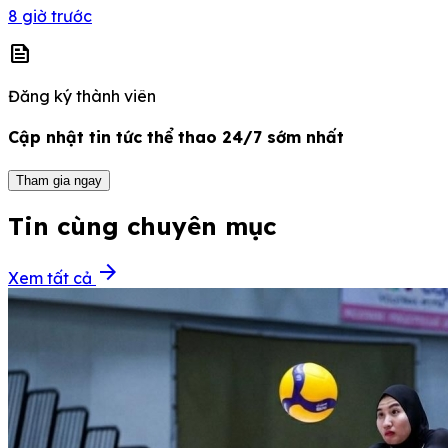
8 giờ trước
news
Đăng ký thành viên
Cập nhật tin tức thể thao 24/7 sớm nhất
Tham gia ngay
Tin cùng chuyên mục
arrow_forward
Xem tất cả