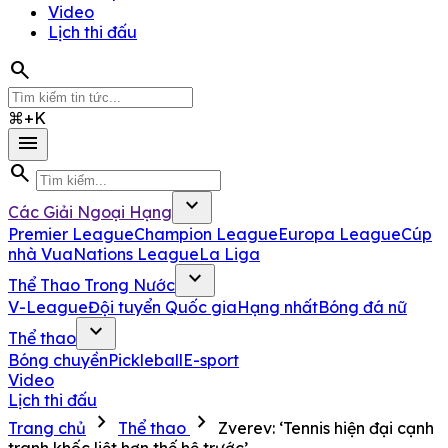
Video
Lịch thi đấu
search
⌘+K
menu
search
expand_more
Các Giải Ngoại Hạng
Premier League
Champion League
Europa League
Cúp
nhà Vua
Nations League
La Liga
expand_more
Thể Thao Trong Nước
V-League
Đội tuyển Quốc gia
Hạng nhất
Bóng đá nữ
expand_more
Thể thao
Bóng chuyền
Pickleball
E-sport
Video
Lịch thi đấu
chevron_right
chevron_right
Trang chủ
Thể thao
Zverev: ‘Tennis hiện đại cạnh
tranh khốc liệt hơn thế hệ trước’