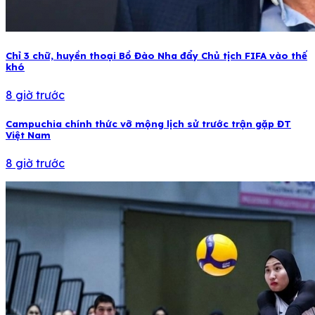
Chỉ 3 chữ, huyền thoại Bồ Đào Nha đẩy Chủ tịch FIFA vào thế
khó
8 giờ trước
Campuchia chính thức vỡ mộng lịch sử trước trận gặp ĐT
Việt Nam
8 giờ trước