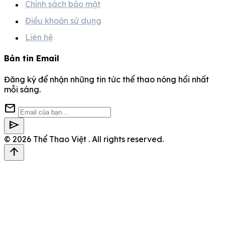
Chính sách bảo mật
Điều khoản sử dụng
Liên hệ
Bản tin Email
Đăng ký để nhận những tin tức thể thao nóng hổi nhất
mỗi sáng.
mail
send
© 2026
Thể Thao Việt
. All rights reserved.
arrow_upward