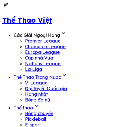
sports_score
Thể Thao Việt
expand_more
Các Giải Ngoại Hạng
Premier League
Champion League
Europa League
Cúp nhà Vua
Nations League
La Liga
expand_more
Thể Thao Trong Nước
V-League
Đội tuyển Quốc gia
Hạng nhất
Bóng đá nữ
expand_more
Thể thao
Bóng chuyền
Pickleball
E-sport