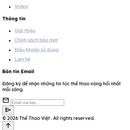
Video
Thông tin
Giới thiệu
Chính sách bảo mật
Điều khoản sử dụng
Liên hệ
Bản tin Email
Đăng ký để nhận những tin tức thể thao nóng hổi nhất
mỗi sáng.
mail
send
© 2026
Thể Thao Việt
. All rights reserved.
arrow_upward