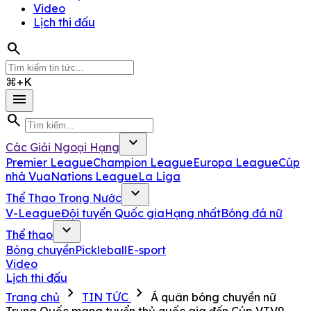
Video
Lịch thi đấu
search
⌘+K
menu
search
expand_more
Các Giải Ngoại Hạng
Premier League
Champion League
Europa League
Cúp
nhà Vua
Nations League
La Liga
expand_more
Thể Thao Trong Nước
V-League
Đội tuyển Quốc gia
Hạng nhất
Bóng đá nữ
expand_more
Thể thao
Bóng chuyền
Pickleball
E-sport
Video
Lịch thi đấu
chevron_right
chevron_right
Trang chủ
TIN TỨC
Á quân bóng chuyền nữ
Trung Quốc mang tuyển thủ quốc gia đến Cúp VTV9-