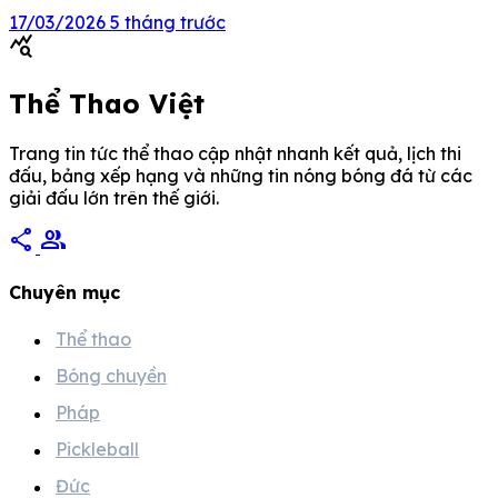
Play Offs 23-01-2026 PEN Việt Nam U23 * 3 – 2 Hàn
17/03/2026
5 tháng trước
Quốc U23 Bán kết […]
query_stats
Thể Thao Việt
Trang tin tức thể thao cập nhật nhanh kết quả, lịch thi
đấu, bảng xếp hạng và những tin nóng bóng đá từ các
giải đấu lớn trên thế giới.
share
group
Chuyên mục
Thể thao
Bóng chuyền
Pháp
Pickleball
Đức