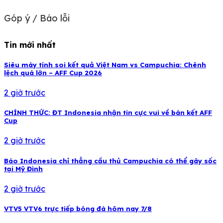
Góp ý / Báo lỗi
Tin mới nhất
Siêu máy tính soi kết quả Việt Nam vs Campuchia: Chênh
lệch quá lớn – AFF Cup 2026
2 giờ trước
CHÍNH THỨC: ĐT Indonesia nhận tin cực vui về bán kết AFF
Cup
2 giờ trước
Báo Indonesia chỉ thẳng cầu thủ Campuchia có thể gây sốc
tại Mỹ Đình
2 giờ trước
VTV5 VTV6 trực tiếp bóng đá hôm nay 7/8