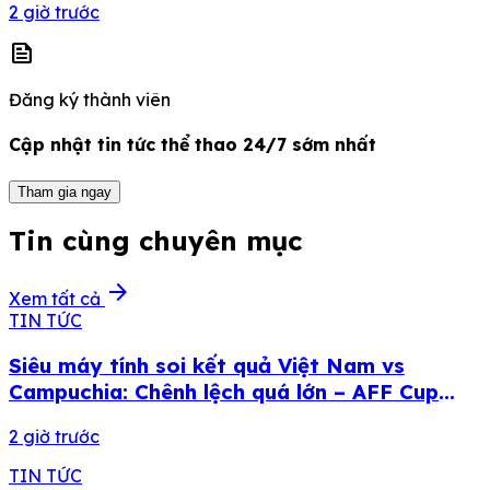
2 giờ trước
news
Đăng ký thành viên
Cập nhật tin tức thể thao 24/7 sớm nhất
Tham gia ngay
Tin cùng chuyên mục
arrow_forward
Xem tất cả
TIN TỨC
Siêu máy tính soi kết quả Việt Nam vs
Campuchia: Chênh lệch quá lớn – AFF Cup
2026
2 giờ trước
TIN TỨC