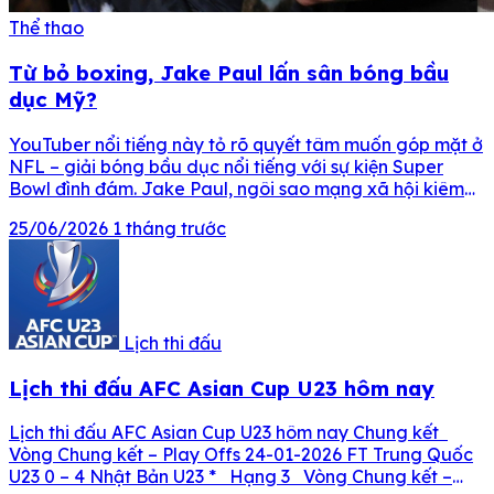
Thể thao
Từ bỏ boxing, Jake Paul lấn sân bóng bầu
dục Mỹ?
YouTuber nổi tiếng này tỏ rõ quyết tâm muốn góp mặt ở
NFL – giải bóng bầu dục nổi tiếng với sự kiện Super
Bowl đình đám. Jake Paul, ngôi sao mạng xã hội kiêm
võ sĩ quyền anh nổi tiếng người Mỹ, một lần nữa khiến
25/06/2026
1 tháng trước
người hâm mộ bất ngờ khi tiết lộ […]
Lịch thi đấu
Lịch thi đấu AFC Asian Cup U23 hôm nay
Lịch thi đấu AFC Asian Cup U23 hôm nay Chung kết
Vòng Chung kết – Play Offs 24-01-2026 FT Trung Quốc
U23 0 – 4 Nhật Bản U23 * Hạng 3 Vòng Chung kết –