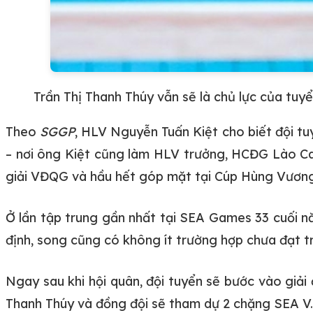
Trần Thị Thanh Thúy vẫn sẽ là chủ lực của tu
Theo
SGGP
, HLV Nguyễn Tuấn Kiệt cho biết đội t
– nơi ông Kiệt cũng làm HLV trưởng, HCĐG Lào Cai
giải VĐQG và hầu hết góp mặt tại Cúp Hùng Vương – 
Ở lần tập trung gần nhất tại SEA Games 33 cuối n
định, song cũng có không ít trường hợp chưa đạt trạ
Ngay sau khi hội quân, đội tuyển sẽ bước vào giải 
Thanh Thúy và đồng đội sẽ tham dự 2 chặng SEA V.