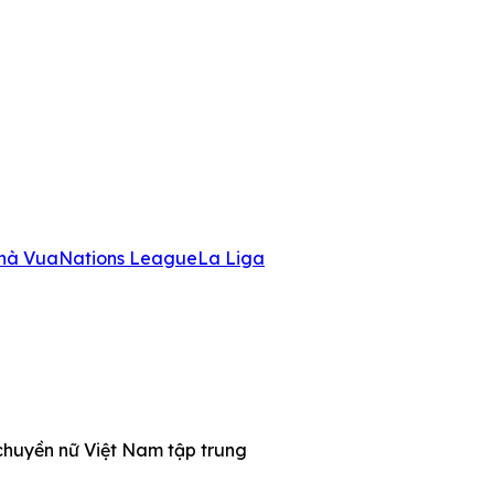
hà Vua
Nations League
La Liga
 chuyền nữ Việt Nam tập trung