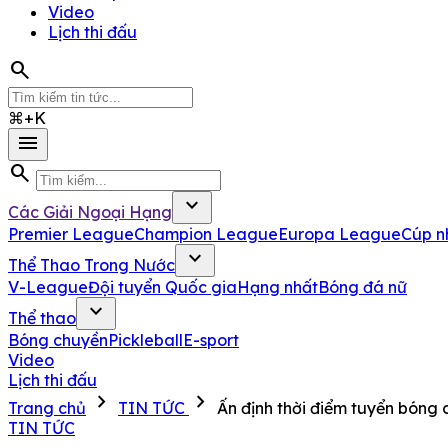
Video
Lịch thi đấu
search
⌘+K
menu
search
expand_more
Các Giải Ngoại Hạng
Premier League
Champion League
Europa League
Cúp n
expand_more
Thể Thao Trong Nước
V-League
Đội tuyển Quốc gia
Hạng nhất
Bóng đá nữ
expand_more
Thể thao
Bóng chuyền
Pickleball
E-sport
Video
Lịch thi đấu
chevron_right
chevron_right
Trang chủ
TIN TỨC
Ấn định thời điểm tuyển bóng
TIN TỨC