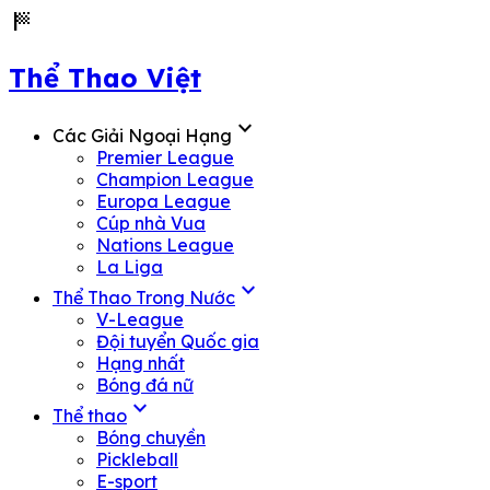
sports_score
Thể Thao Việt
expand_more
Các Giải Ngoại Hạng
Premier League
Champion League
Europa League
Cúp nhà Vua
Nations League
La Liga
expand_more
Thể Thao Trong Nước
V-League
Đội tuyển Quốc gia
Hạng nhất
Bóng đá nữ
expand_more
Thể thao
Bóng chuyền
Pickleball
E-sport