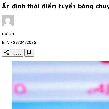
Ấn định thời điểm tuyển bóng chu
admin
BTV • 28/04/2026
share
bookmark
Chia sẻ