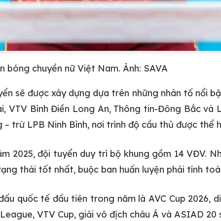
yển bóng chuyền nữ Việt Nam. Ảnh: SAVA
uyển sẽ được xây dựng dựa trên những nhân tố nổi b
, VTV Bình Điền Long An, Thông tin-Đông Bắc và L
trừ LPB Ninh Bình, nơi trình độ cầu thủ được thể h
ăm 2025, đội tuyển duy trì bộ khung gồm 14 VĐV. Nh
ng thái tốt nhất, buộc ban huấn luyện phải tính toán
đấu quốc tế đầu tiên trong năm là AVC Cup 2026, diễ
League, VTV Cup, giải vô địch châu Á và ASIAD 20 