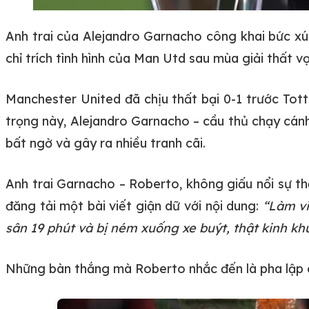
Anh trai của Alejandro Garnacho công khai bức xú
chỉ trích tình hình của Man Utd sau mùa giải thất v
Manchester United đã chịu thất bại 0-1 trước To
trọng này, Alejandro Garnacho – cầu thủ chạy cánh
bất ngờ và gây ra nhiều tranh cãi.
Anh trai Garnacho – Roberto, không giấu nổi sự t
đăng tải một bài viết giận dữ với nội dung:
“Làm vi
sân 19 phút và bị ném xuống xe buýt, thật kinh k
Những bàn thắng mà Roberto nhắc đến là pha lập c