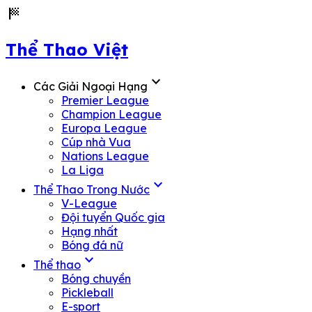
sports_score
Thể Thao Việt
expand_more
Các Giải Ngoại Hạng
Premier League
Champion League
Europa League
Cúp nhà Vua
Nations League
La Liga
expand_more
Thể Thao Trong Nước
V-League
Đội tuyển Quốc gia
Hạng nhất
Bóng đá nữ
expand_more
Thể thao
Bóng chuyền
Pickleball
E-sport