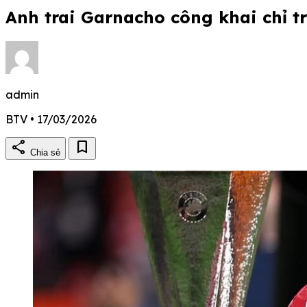
Anh trai Garnacho công khai chỉ 
admin
BTV • 17/03/2026
share
bookmark
Chia sẻ