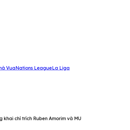
hà Vua
Nations League
La Liga
g khai chỉ trích Ruben Amorim và MU