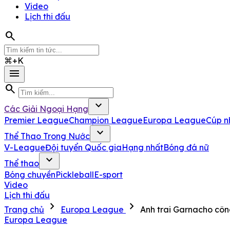
Video
Lịch thi đấu
search
⌘+K
menu
search
expand_more
Các Giải Ngoại Hạng
Premier League
Champion League
Europa League
Cúp n
expand_more
Thể Thao Trong Nước
V-League
Đội tuyển Quốc gia
Hạng nhất
Bóng đá nữ
expand_more
Thể thao
Bóng chuyền
Pickleball
E-sport
Video
Lịch thi đấu
chevron_right
chevron_right
Trang chủ
Europa League
Anh trai Garnacho côn
Europa League