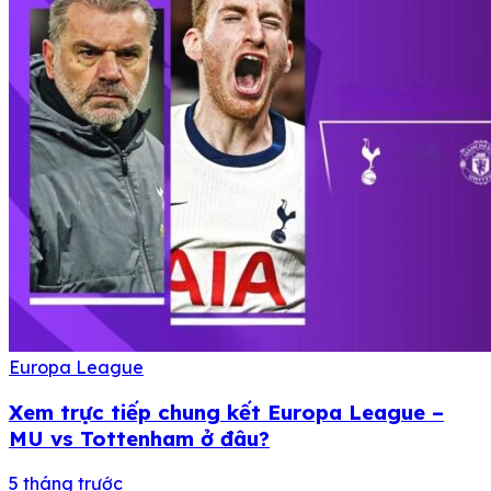
Europa League
Xem trực tiếp chung kết Europa League –
MU vs Tottenham ở đâu?
5 tháng trước