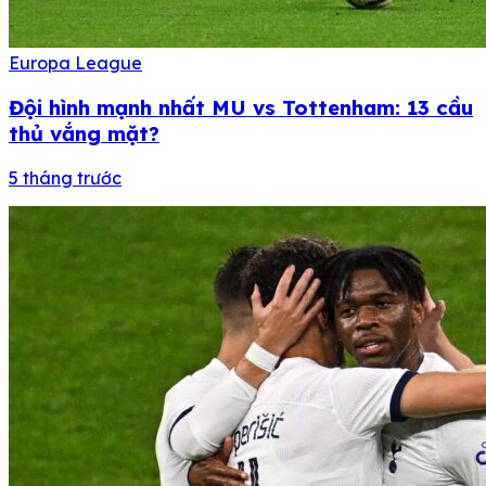
Europa League
Đội hình mạnh nhất MU vs Tottenham: 13 cầu
thủ vắng mặt?
5 tháng trước