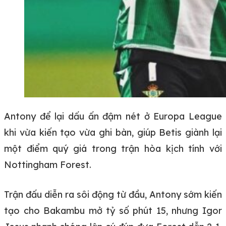
Antony để lại dấu ấn đậm nét ở Europa League
khi vừa kiến tạo vừa ghi bàn, giúp Betis giành lại
một điểm quý giá trong trận hòa kịch tính với
Nottingham Forest.
Trận đấu diễn ra sôi động từ đầu, Antony sớm kiến
tạo cho Bakambu mở tỷ số phút 15, nhưng Igor