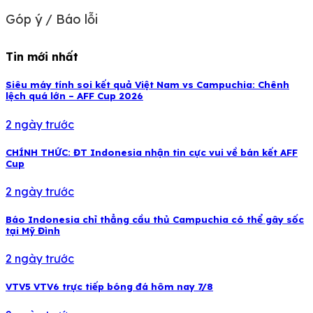
Góp ý / Báo lỗi
Tin mới nhất
Siêu máy tính soi kết quả Việt Nam vs Campuchia: Chênh
lệch quá lớn – AFF Cup 2026
2 ngày trước
CHÍNH THỨC: ĐT Indonesia nhận tin cực vui về bán kết AFF
Cup
2 ngày trước
Báo Indonesia chỉ thẳng cầu thủ Campuchia có thể gây sốc
tại Mỹ Đình
2 ngày trước
VTV5 VTV6 trực tiếp bóng đá hôm nay 7/8