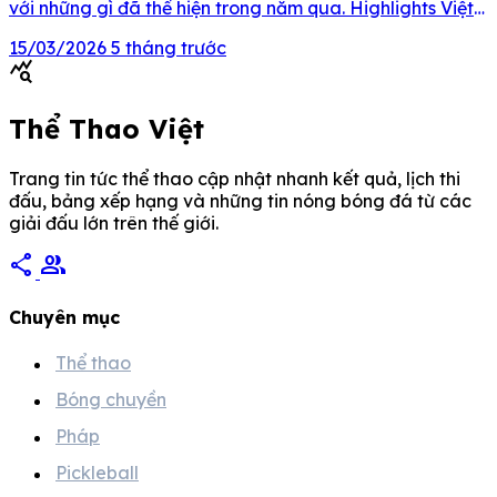
với những gì đã thể hiện trong năm qua. Highlights Việt
Nam 2-1 Đài Bắc Trung Hoa | VCK ASIAN Cup 2022
15/03/2026
5 tháng trước
(Nguồn: FPT Play) Những ngày qua, NHM bóng […]
query_stats
Thể Thao Việt
Trang tin tức thể thao cập nhật nhanh kết quả, lịch thi
đấu, bảng xếp hạng và những tin nóng bóng đá từ các
giải đấu lớn trên thế giới.
share
group
Chuyên mục
Thể thao
Bóng chuyền
Pháp
Pickleball