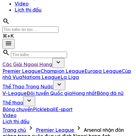
Video
Lịch thi đấu
search
⌘+K
menu
search
expand_more
Các Giải Ngoại Hạng
Premier League
Champion League
Europa League
Cúp
nhà Vua
Nations League
La Liga
expand_more
Thể Thao Trong Nước
V-League
Đội tuyển Quốc gia
Hạng nhất
Bóng đá nữ
expand_more
Thể thao
Bóng chuyền
Pickleball
E-sport
Video
Lịch thi đấu
chevron_right
chevron_right
Trang chủ
Premier League
Arsenal nhận đòn
giáng trong cuộc đua vô địch Ngoại hạng Anh