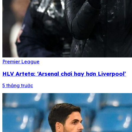
Premier League
HLV Arteta: ‘Arsenal chơi hay hơn Liverpool’
5 tháng trước