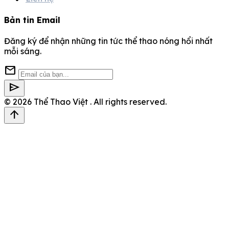
Bản tin Email
Đăng ký để nhận những tin tức thể thao nóng hổi nhất
mỗi sáng.
mail
send
© 2026
Thể Thao Việt
. All rights reserved.
arrow_upward