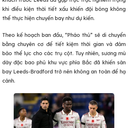
khi điều kiện thời tiết xấu khiến đội bóng không
thể thực hiện chuyến bay như dự kiến.
Theo kế hoạch ban đầu, “Pháo thủ” sẽ di chuyển
bằng chuyên cơ để tiết kiệm thời gian và đảm
bảo thể lực cho các trụ cột. Tuy nhiên, sương mù
dày đặc bao phủ khu vực phía Bắc đã khiến sân
bay Leeds-Bradford trở nên không an toàn để hạ
cánh.