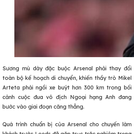
Sương mù dày đặc buộc Arsenal phải thay đổi
toàn bộ kế hoạch di chuyển, khiến thầy trò Mikel
Arteta phải ngồi xe buýt hơn 300 km trong bối
cảnh cuộc đua vô địch Ngoại hạng Anh đang
bước vào giai đoạn căng thẳng.
Quá trình chuẩn bị của Arsenal cho chuyến làm
khách trước Leeds đã gặp trục trặc nghiêm trọng