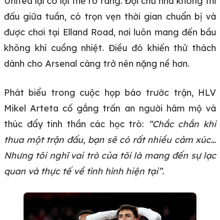
United lại có lợi thế rõ ràng. Đội chủ nhà không thi
đấu giữa tuần, có trọn vẹn thời gian chuẩn bị và
được chơi tại Elland Road, nơi luôn mang đến bầu
không khí cuồng nhiệt. Điều đó khiến thử thách
dành cho Arsenal càng trở nên nặng nề hơn.
Phát biểu trong cuộc họp báo trước trận, HLV
Mikel Arteta cố gắng trấn an người hâm mộ và
thúc đẩy tinh thần các học trò:
“Chắc chắn khi
thua một trận đấu, bạn sẽ có rất nhiều cảm xúc…
Nhưng tôi nghĩ vai trò của tôi là mang đến sự lạc
quan và thực tế về tình hình hiện tại”.