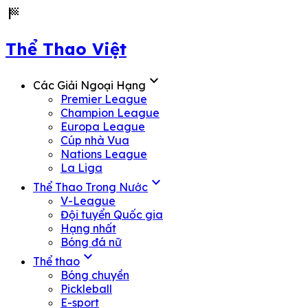
sports_score
Thể Thao Việt
expand_more
Các Giải Ngoại Hạng
Premier League
Champion League
Europa League
Cúp nhà Vua
Nations League
La Liga
expand_more
Thể Thao Trong Nước
V-League
Đội tuyển Quốc gia
Hạng nhất
Bóng đá nữ
expand_more
Thể thao
Bóng chuyền
Pickleball
E-sport