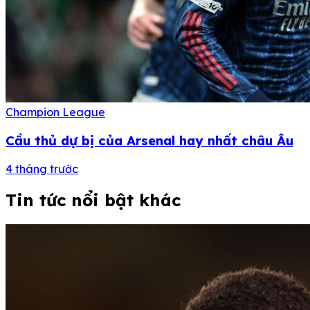
Champion League
Cầu thủ dự bị của Arsenal hay nhất châu Âu
4 tháng trước
Tin tức nổi bật khác