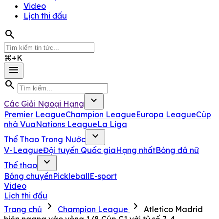
Video
Lịch thi đấu
search
⌘+K
menu
search
expand_more
Các Giải Ngoại Hạng
Premier League
Champion League
Europa League
Cúp
nhà Vua
Nations League
La Liga
expand_more
Thể Thao Trong Nước
V-League
Đội tuyển Quốc gia
Hạng nhất
Bóng đá nữ
expand_more
Thể thao
Bóng chuyền
Pickleball
E-sport
Video
Lịch thi đấu
chevron_right
chevron_right
Trang chủ
Champion League
Atletico Madrid
hiên ngang vào vòng 1/8 Cúp C1 với tỷ số 7-4