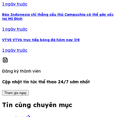
1 ngày trước
Báo Indonesia chỉ thẳng cầu thủ Campuchia có thể gây sốc
tại Mỹ Đình
1 ngày trước
VTV5 VTV6 trực tiếp bóng đá hôm nay 7/8
1 ngày trước
news
Đăng ký thành viên
Cập nhật tin tức thể thao 24/7 sớm nhất
Tham gia ngay
Tin cùng chuyên mục