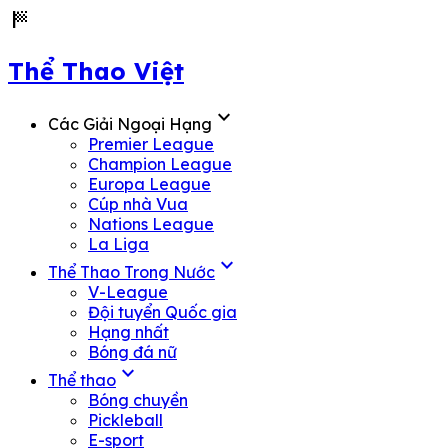
sports_score
Thể Thao Việt
expand_more
Các Giải Ngoại Hạng
Premier League
Champion League
Europa League
Cúp nhà Vua
Nations League
La Liga
expand_more
Thể Thao Trong Nước
V-League
Đội tuyển Quốc gia
Hạng nhất
Bóng đá nữ
expand_more
Thể thao
Bóng chuyền
Pickleball
E-sport