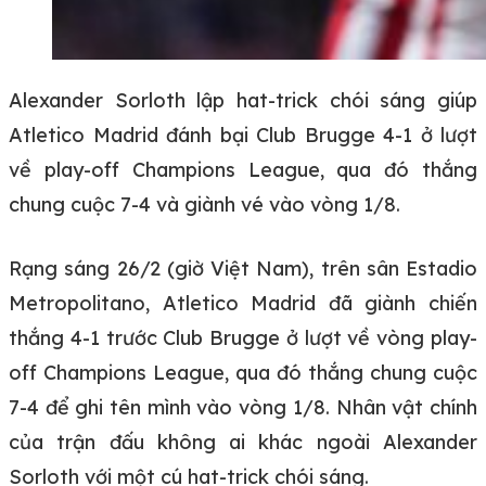
Alexander Sorloth lập hat-trick chói sáng giúp
Atletico Madrid đánh bại Club Brugge 4-1 ở lượt
về play-off Champions League, qua đó thắng
chung cuộc 7-4 và giành vé vào vòng 1/8.
Rạng sáng 26/2 (giờ Việt Nam), trên sân Estadio
Metropolitano, Atletico Madrid đã giành chiến
thắng 4-1 trước Club Brugge ở lượt về vòng play-
off Champions League, qua đó thắng chung cuộc
7-4 để ghi tên mình vào vòng 1/8. Nhân vật chính
của trận đấu không ai khác ngoài Alexander
Sorloth với một cú hat-trick chói sáng.