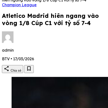
Champion League
Atletico Madrid hiên ngang vào
vòng 1/8 Cúp C1 với tỷ số 7-4
admin
BTV • 17/03/2026
share
bookmark
Chia sẻ