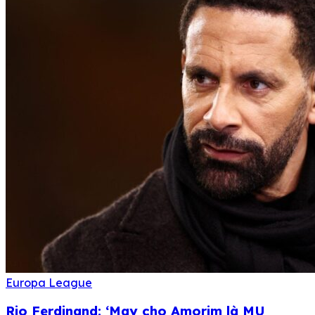
Europa League
Rio Ferdinand: ‘May cho Amorim là MU