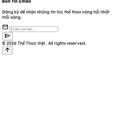
Bản tin Email
Đăng ký để nhận những tin tức thể thao nóng hổi nhất
mỗi sáng.
mail
send
© 2026
Thể Thao Việt
. All rights reserved.
arrow_upward