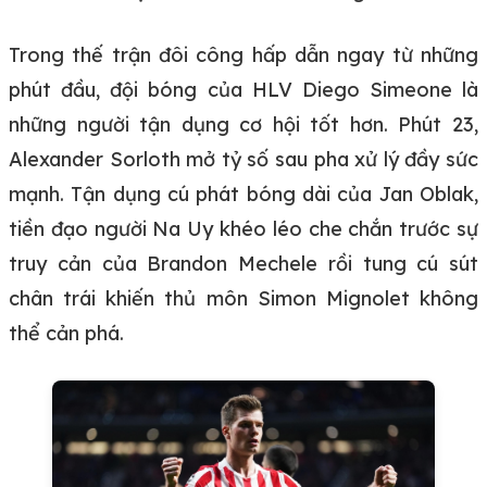
Trong thế trận đôi công hấp dẫn ngay từ những
phút đầu, đội bóng của HLV Diego Simeone là
những người tận dụng cơ hội tốt hơn. Phút 23,
Alexander Sorloth mở tỷ số sau pha xử lý đầy sức
mạnh. Tận dụng cú phát bóng dài của Jan Oblak,
tiền đạo người Na Uy khéo léo che chắn trước sự
truy cản của Brandon Mechele rồi tung cú sút
chân trái khiến thủ môn Simon Mignolet không
thể cản phá.