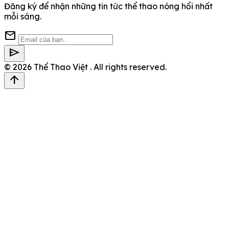
Đăng ký để nhận những tin tức thể thao nóng hổi nhất
mỗi sáng.
mail
send
© 2026
Thể Thao Việt
. All rights reserved.
arrow_upward