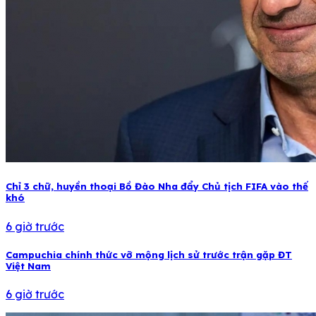
Chỉ 3 chữ, huyền thoại Bồ Đào Nha đẩy Chủ tịch FIFA vào thế
khó
6 giờ trước
Campuchia chính thức vỡ mộng lịch sử trước trận gặp ĐT
Việt Nam
6 giờ trước