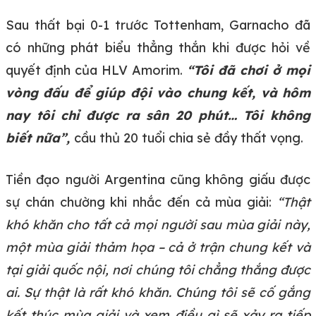
Sau thất bại 0-1 trước Tottenham, Garnacho đã
có những phát biểu thẳng thắn khi được hỏi về
quyết định của HLV Amorim.
“Tôi đã chơi ở mọi
vòng đấu để giúp đội vào chung kết, và hôm
nay tôi chỉ được ra sân 20 phút… Tôi không
biết nữa”,
cầu thủ 20 tuổi chia sẻ đầy thất vọng.
Tiền đạo người Argentina cũng không giấu được
sự chán chường khi nhắc đến cả mùa giải:
“Thật
khó khăn cho tất cả mọi người sau mùa giải này,
một mùa giải thảm họa – cả ở trận chung kết và
tại giải quốc nội, nơi chúng tôi chẳng thắng được
ai. Sự thật là rất khó khăn. Chúng tôi sẽ cố gắng
kết thúc mùa giải và xem điều gì sẽ xảy ra tiếp