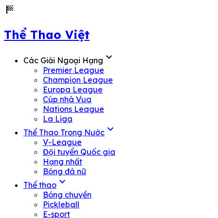
sports_score
Thể Thao Việt
expand_more
Các Giải Ngoại Hạng
Premier League
Champion League
Europa League
Cúp nhà Vua
Nations League
La Liga
expand_more
Thể Thao Trong Nước
V-League
Đội tuyển Quốc gia
Hạng nhất
Bóng đá nữ
expand_more
Thể thao
Bóng chuyền
Pickleball
E-sport