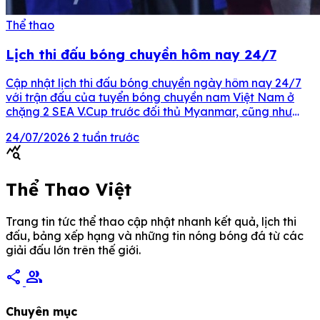
Thể thao
Lịch thi đấu bóng chuyền hôm nay 24/7
Cập nhật lịch thi đấu bóng chuyền ngày hôm nay 24/7
với trận đấu của tuyển bóng chuyền nam Việt Nam ở
chặng 2 SEA V.Cup trước đối thủ Myanmar, cũng như
các trận tứ kết còn lại của Cúp các CLB bóng chuyền trẻ
24/07/2026
2 tuần trước
đang diễn ra ở Ninh Bình. Nội dung chính Lịch […]
query_stats
Thể Thao Việt
Trang tin tức thể thao cập nhật nhanh kết quả, lịch thi
đấu, bảng xếp hạng và những tin nóng bóng đá từ các
giải đấu lớn trên thế giới.
share
group
Chuyên mục