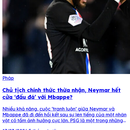
Pháp
Chủ tịch chính thức thừa nhận, Neymar hết
cửa ‘đấu đá’ với Mbappe?
Nhiều khả năng, cuộc ‘tranh luận’ giữa Neymar và
Mbappe đã đi đến hồi kết sau sự lên tiếng của một nhân
vật có tầm ảnh hưởng cực lớn. PSG là một trong những
CLB chi tiêu nhiều nhất tại châu Âu trong một thập kỷ