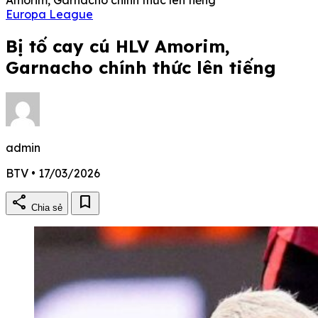
Europa League
Bị tố cay cú HLV Amorim,
Garnacho chính thức lên tiếng
admin
BTV • 17/03/2026
share
bookmark
Chia sẻ