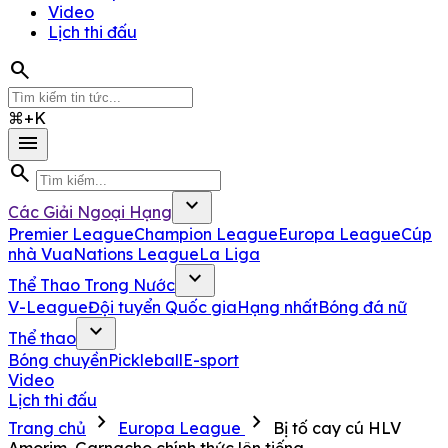
Video
Lịch thi đấu
search
⌘+K
menu
search
expand_more
Các Giải Ngoại Hạng
Premier League
Champion League
Europa League
Cúp
nhà Vua
Nations League
La Liga
expand_more
Thể Thao Trong Nước
V-League
Đội tuyển Quốc gia
Hạng nhất
Bóng đá nữ
expand_more
Thể thao
Bóng chuyền
Pickleball
E-sport
Video
Lịch thi đấu
chevron_right
chevron_right
Trang chủ
Europa League
Bị tố cay cú HLV
Amorim, Garnacho chính thức lên tiếng