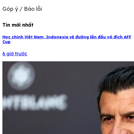
Góp ý / Báo lỗi
Tin mới nhất
Học chính Việt Nam, Indonesia vẽ đường lần đầu vô địch AFF
Cup
6 giờ trước