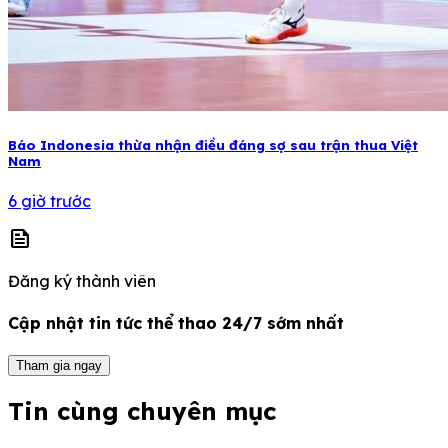
Báo Indonesia thừa nhận điều đáng sợ sau trận thua Việt
Nam
6 giờ trước
news
Đăng ký thành viên
Cập nhật tin tức thể thao 24/7 sớm nhất
Tham gia ngay
Tin cùng chuyên mục