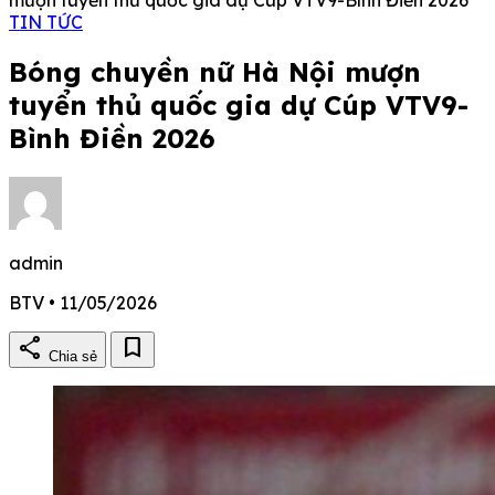
TIN TỨC
Bóng chuyền nữ Hà Nội mượn
tuyển thủ quốc gia dự Cúp VTV9-
Bình Điền 2026
admin
BTV • 11/05/2026
share
bookmark
Chia sẻ