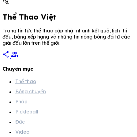
query_stats
Thể Thao Việt
Trang tin tức thể thao cập nhật nhanh kết quả, lịch thi
đấu, bảng xếp hạng và những tin nóng bóng đá từ các
giải đấu lớn trên thế giới.
share
group
Chuyên mục
Thể thao
Bóng chuyền
Pháp
Pickleball
Đức
Video