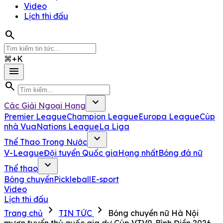
Video
Lịch thi đấu
search
⌘+K
menu
search
expand_more
Các Giải Ngoại Hạng
Premier League
Champion League
Europa League
Cúp
nhà Vua
Nations League
La Liga
expand_more
Thể Thao Trong Nước
V-League
Đội tuyển Quốc gia
Hạng nhất
Bóng đá nữ
expand_more
Thể thao
Bóng chuyền
Pickleball
E-sport
Video
Lịch thi đấu
chevron_right
chevron_right
Trang chủ
TIN TỨC
Bóng chuyền nữ Hà Nội
mượn tuyển thủ quốc gia dự Cúp VTV9-Bình Điền 2026