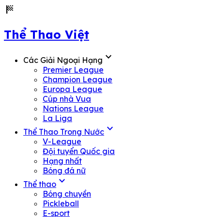
sports_score
Thể Thao Việt
expand_more
Các Giải Ngoại Hạng
Premier League
Champion League
Europa League
Cúp nhà Vua
Nations League
La Liga
expand_more
Thể Thao Trong Nước
V-League
Đội tuyển Quốc gia
Hạng nhất
Bóng đá nữ
expand_more
Thể thao
Bóng chuyền
Pickleball
E-sport