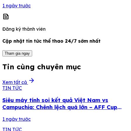
1 ngày trước
news
Đăng ký thành viên
Cập nhật tin tức thể thao 24/7 sớm nhất
Tham gia ngay
Tin cùng chuyên mục
arrow_forward
Xem tất cả
TIN TỨC
Siêu máy tính soi kết quả Việt Nam vs
Campuchia: Chênh lệch quá lớn – AFF Cup
2026
1 ngày trước
TIN TỨC