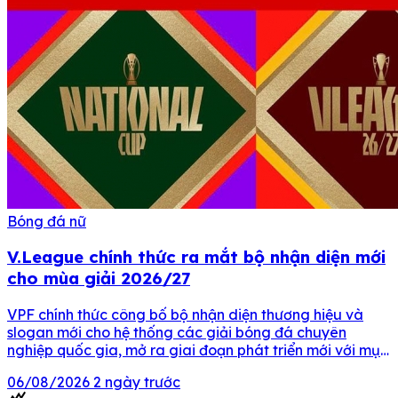
Bóng đá nữ
V.League chính thức ra mắt bộ nhận diện mới
cho mùa giải 2026/27
VPF chính thức công bố bộ nhận diện thương hiệu và
slogan mới cho hệ thống các giải bóng đá chuyên
nghiệp quốc gia, mở ra giai đoạn phát triển mới với mục
tiêu nâng tầm hình ảnh, giá trị và sức hút của bóng đá
06/08/2026
2 ngày trước
Việt Nam. Công ty Cổ phần Bóng đá chuyên […]