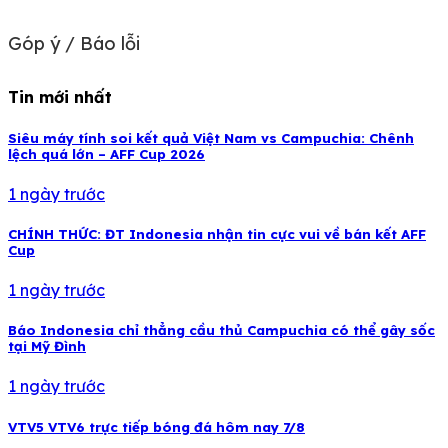
Góp ý / Báo lỗi
Tin mới nhất
Siêu máy tính soi kết quả Việt Nam vs Campuchia: Chênh
lệch quá lớn – AFF Cup 2026
1 ngày trước
CHÍNH THỨC: ĐT Indonesia nhận tin cực vui về bán kết AFF
Cup
1 ngày trước
Báo Indonesia chỉ thẳng cầu thủ Campuchia có thể gây sốc
tại Mỹ Đình
1 ngày trước
VTV5 VTV6 trực tiếp bóng đá hôm nay 7/8