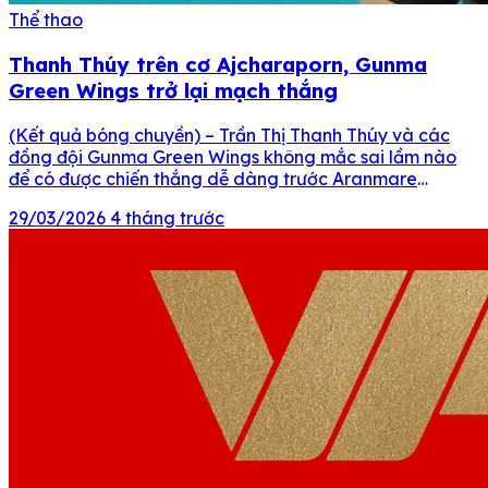
Thể thao
Thanh Thúy trên cơ Ajcharaporn, Gunma
Green Wings trở lại mạch thắng
(Kết quả bóng chuyền) – Trần Thị Thanh Thúy và các
đồng đội Gunma Green Wings không mắc sai lầm nào
để có được chiến thắng dễ dàng trước Aranmare
Yamagata tại giải VĐQG Nhật Bản 2025-2026. Nội
29/03/2026
4 tháng trước
dung chính Bóng chuyền Gunma Green Wings vs
Aranmare Yamagata diễn ra lúc mấy giờ? Phong độ […]