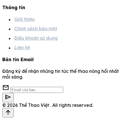
Thông tin
Giới thiệu
Chính sách bảo mật
Điều khoản sử dụng
Liên hệ
Bản tin Email
Đăng ký để nhận những tin tức thể thao nóng hổi nhất
mỗi sáng.
mail
send
© 2026
Thể Thao Việt
. All rights reserved.
arrow_upward