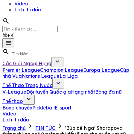
Video
Lịch thi đấu
search
⌘+K
menu
search
expand_more
Các Giải Ngoại Hạng
Premier League
Champion League
Europa League
Cúp
nhà Vua
Nations League
La Liga
expand_more
Thể Thao Trong Nước
V-League
Đội tuyển Quốc gia
Hạng nhất
Bóng đá nữ
expand_more
Thể thao
Bóng chuyền
Pickleball
E-sport
Video
Lịch thi đấu
chevron_right
chevron_right
Trang chủ
TIN TỨC
‘Búp bê Nga’ Sharapova
thẳng thừng chê ý tưởng thi đấu 5 set cho quần vợt nữ