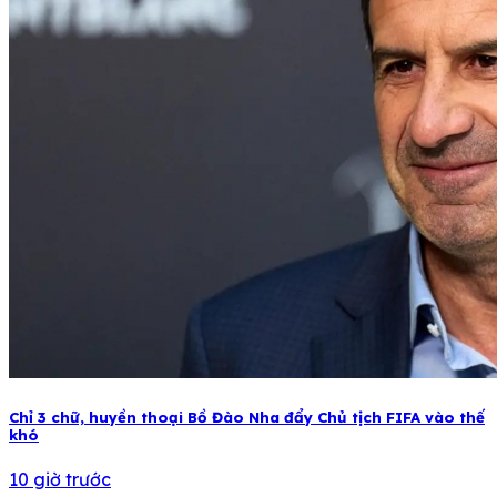
Chỉ 3 chữ, huyền thoại Bồ Đào Nha đẩy Chủ tịch FIFA vào thế
khó
10 giờ trước