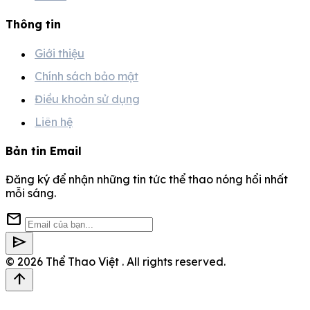
Thông tin
Giới thiệu
Chính sách bảo mật
Điều khoản sử dụng
Liên hệ
Bản tin Email
Đăng ký để nhận những tin tức thể thao nóng hổi nhất
mỗi sáng.
mail
send
© 2026
Thể Thao Việt
. All rights reserved.
arrow_upward