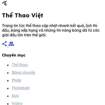
query_stats
Thể Thao Việt
Trang tin tức thể thao cập nhật nhanh kết quả, lịch thi
đấu, bảng xếp hạng và những tin nóng bóng đá từ các
giải đấu lớn trên thế giới.
share
group
Chuyên mục
Thể thao
Bóng chuyền
Pháp
Pickleball
Đức
Video