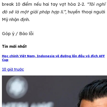
break 10 điểm nếu hai tay vợt hòa 2-2.
“Tôi nghĩ
đó sẽ là một giải pháp hợp lí.”
, huyền thoại người
Mỹ nhận định.
Góp ý / Báo lỗi
Tin mới nhất
Học chính Việt Nam, Indonesia vẽ đường lần đầu vô địch AFF
Cup
10 giờ trước