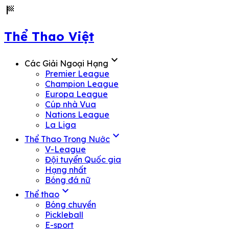
sports_score
Thể Thao Việt
expand_more
Các Giải Ngoại Hạng
Premier League
Champion League
Europa League
Cúp nhà Vua
Nations League
La Liga
expand_more
Thể Thao Trong Nước
V-League
Đội tuyển Quốc gia
Hạng nhất
Bóng đá nữ
expand_more
Thể thao
Bóng chuyền
Pickleball
E-sport