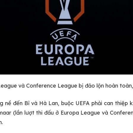
 League và Conference League bị đảo lộn hoàn toàn,
 nề đến Bỉ và Hà Lan, buộc UEFA phải can thiệp khẩn
aar (lần lượt thi đấu ở Europa League và Confere
n.