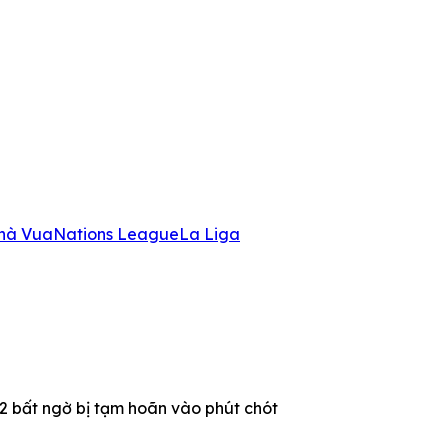
hà Vua
Nations League
La Liga
2 bất ngờ bị tạm hoãn vào phút chót