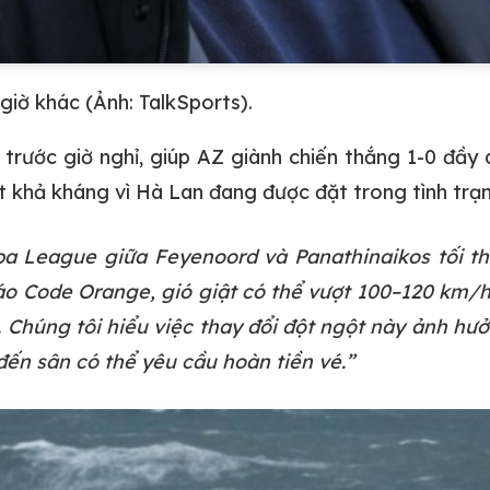
iờ khác (Ảnh: TalkSports).
trước giờ nghỉ, giúp AZ giành chiến thắng 1-0 đầy 
ất khả kháng vì Hà Lan đang được đặt trong tình t
pa League giữa Feyenoord và Panathinaikos tối t
báo Code Orange, gió giật có thể vượt 100–120 km
m. Chúng tôi hiểu việc thay đổi đột ngột này ảnh 
ến sân có thể yêu cầu hoàn tiền vé.”