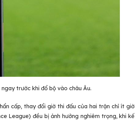
 ngay trước khi đổ bộ vào châu Âu.
 cấp, thay đổi giờ thi đấu của hai trận chỉ ít giờ
nce League) đều bị ảnh hưởng nghiêm trọng, khi kế