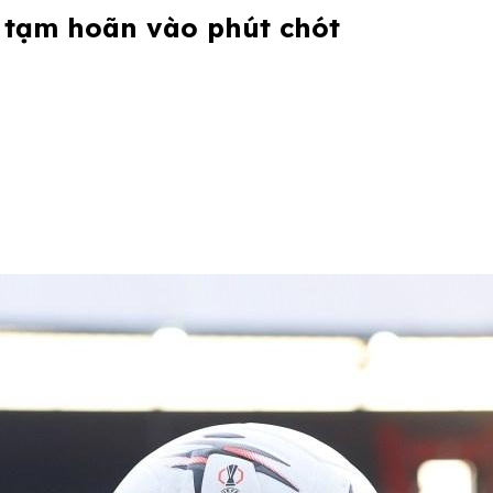
ị tạm hoãn vào phút chót