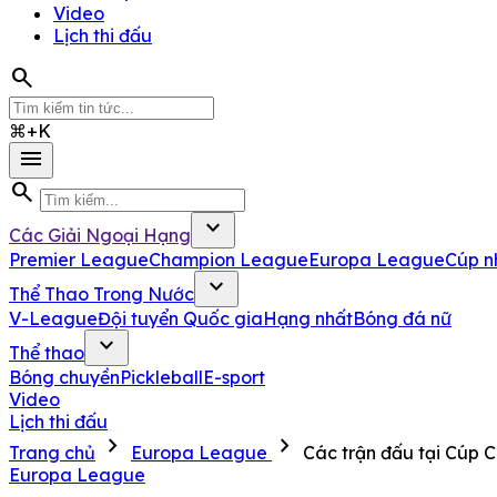
Video
Lịch thi đấu
search
⌘+K
menu
search
expand_more
Các Giải Ngoại Hạng
Premier League
Champion League
Europa League
Cúp n
expand_more
Thể Thao Trong Nước
V-League
Đội tuyển Quốc gia
Hạng nhất
Bóng đá nữ
expand_more
Thể thao
Bóng chuyền
Pickleball
E-sport
Video
Lịch thi đấu
chevron_right
chevron_right
Trang chủ
Europa League
Các trận đấu tại Cúp C
Europa League