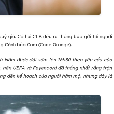
quý giá. Cả hai CLB đều ra thông báo gửi tới người
rạng Cảnh báo Cam (Code Orange).
hứ Năm được dời sớm lên 16h30 theo yêu cầu của
/h, nên UEFA và Feyenoord đã thống nhất rằng trận
hưởng đến kế hoạch của người hâm mộ, nhưng đây là