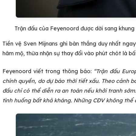
Trận đấu của Feyenoord được dời sang khung g
Tiền vệ Sven Mijnans ghi bàn thắng duy nhất ngay 
hâm mộ, thừa nhận sự thay đổi vào phút chót là b
Feyenoord viết trong thông báo:
“Trận đấu Euro
chính quyền, do dự báo thời tiết xấu. Theo cảnh 
đấu chỉ có thể diễn ra an toàn nếu khởi tranh sớ
tình huống bất khả kháng. Những CĐV không thể đ