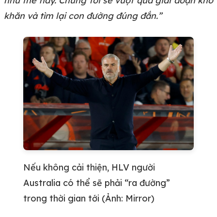
như thế này. Chúng tôi sẽ vượt qua giai đoạn khó
khăn và tìm lại con đường đúng đắn.”
Nếu không cải thiện, HLV người
Australia có thể sẽ phải “ra đường”
trong thời gian tới (Ảnh: Mirror)