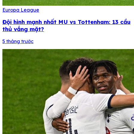
Europa League
Đội hình mạnh nhất MU vs Tottenham: 13 cầu
thủ vắng mặt?
5 tháng trước