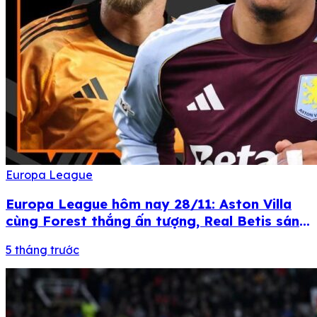
Europa League
Europa League hôm nay 28/11: Aston Villa
cùng Forest thắng ấn tượng, Real Betis sáng
cửa đi tiếp
5 tháng trước