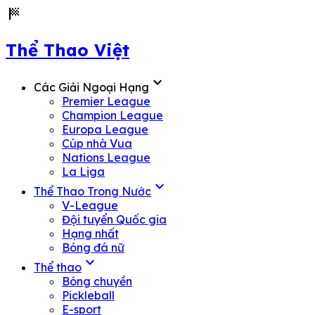
sports_score
Thể Thao Việt
expand_more
Các Giải Ngoại Hạng
Premier League
Champion League
Europa League
Cúp nhà Vua
Nations League
La Liga
expand_more
Thể Thao Trong Nước
V-League
Đội tuyển Quốc gia
Hạng nhất
Bóng đá nữ
expand_more
Thể thao
Bóng chuyền
Pickleball
E-sport