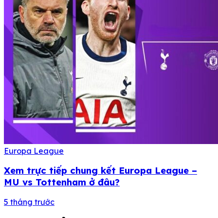
Europa League
Xem trực tiếp chung kết Europa League –
MU vs Tottenham ở đâu?
5 tháng trước