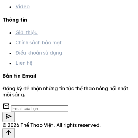
Video
Thông tin
Giới thiệu
Chính sách bảo mật
Điều khoản sử dụng
Liên hệ
Bản tin Email
Đăng ký để nhận những tin tức thể thao nóng hổi nhất
mỗi sáng.
mail
send
© 2026
Thể Thao Việt
. All rights reserved.
arrow_upward