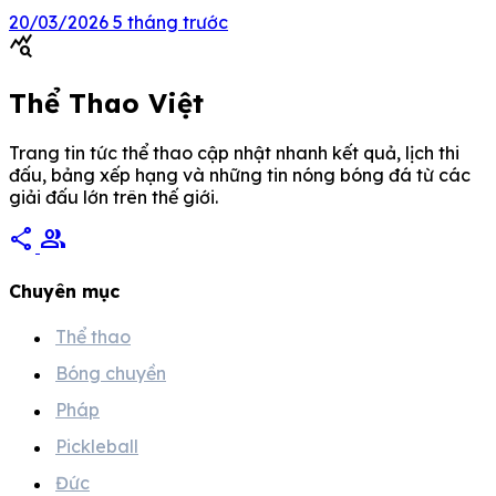
VietinBank. Nội dung chính Bóng chuyền nữ Hà Nội
20/03/2026
5 tháng trước
Tasco Auto vs VietinBank diễn ra lúc mấy giờ? Danh
query_stats
sách cầu thủ Hà […]
Thể Thao Việt
Trang tin tức thể thao cập nhật nhanh kết quả, lịch thi
đấu, bảng xếp hạng và những tin nóng bóng đá từ các
giải đấu lớn trên thế giới.
share
group
Chuyên mục
Thể thao
Bóng chuyền
Pháp
Pickleball
Đức