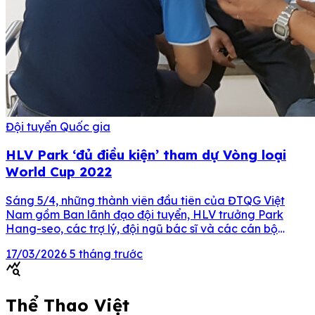
Đội tuyển Quốc gia
HLV Park ‘đủ điều kiện’ tham dự Vòng loại
World Cup 2022
Sáng 5/4, những thành viên đầu tiên của ĐTQG Việt
Nam gồm Ban lãnh đạo đội tuyển, HLV trưởng Park
Hang-seo, các trợ lý, đội ngũ bác sĩ và các cán bộ
chuyên môn, cán bộ phục vụ đội tuyển đã được tiêm
17/03/2026
5 tháng trước
phòng vắc xin phòng COVID-19. Đội tuyển bóng đá nam
query_stats
Quốc gia […]
Thể Thao Việt