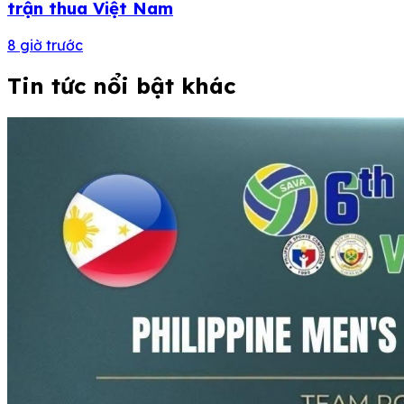
trận thua Việt Nam
8 giờ trước
Tin tức nổi bật khác