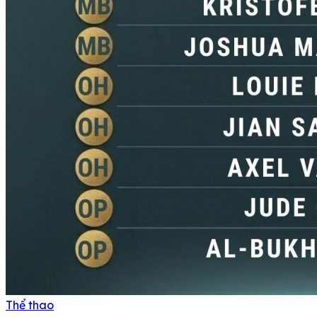
Thể thao