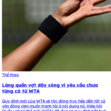
Thể thao
Làng quần vợt dậy sóng vì yêu cầu chưa
từng có từ WTA
Quy định mới của WTA sẽ tác động trực tiếp đến tất cả
vận động viên muốn tranh tài ở nội dung nữ. Hiệp hội
Quần vợt nữ thế giới (WTA) đã đưa ra quy định bắt buộc