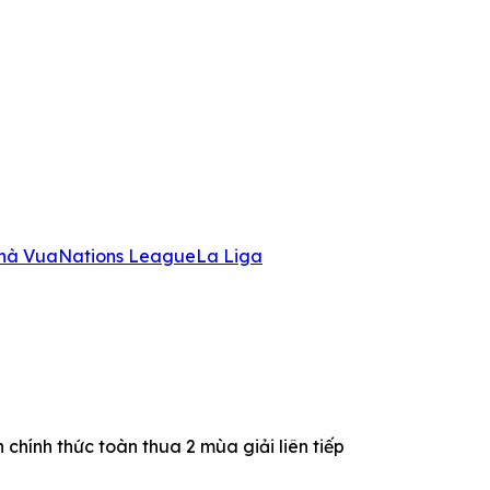
hà Vua
Nations League
La Liga
chính thức toàn thua 2 mùa giải liên tiếp