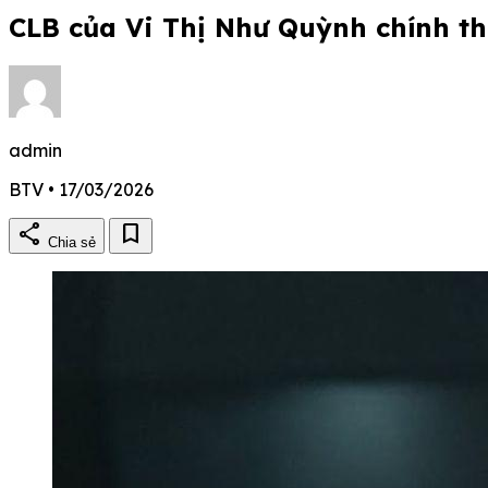
CLB của Vi Thị Như Quỳnh chính thứ
admin
BTV • 17/03/2026
share
bookmark
Chia sẻ