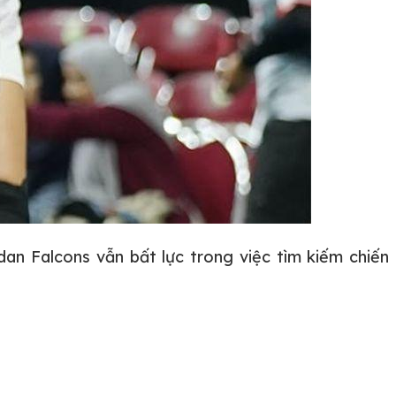
an Falcons vẫn bất lực trong việc tìm kiếm chiến