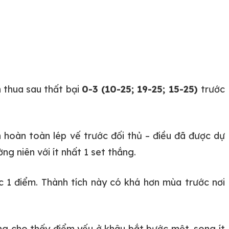
 thua sau thất bại
0-3 (10-25; 19-25; 15-25)
trước
 hoàn toàn lép vế trước đối thủ – điều đã được dự
g niên với ít nhất 1 set thắng.
c 1 điểm. Thành tích này có khá hơn mùa trước nơi
ng cho thấy điểm yếu ở khâu bắt bước một, song ít