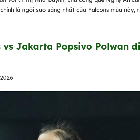
i chính là ngôi sao sáng nhất của Falcons mùa này,
vs Jakarta Popsivo Polwan di
 2026