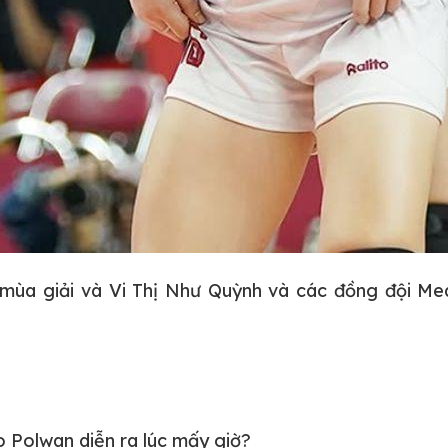
mùa giải và Vi Thị Như Quỳnh và các đồng đội Med
 Polwan diễn ra lúc mấy giờ?