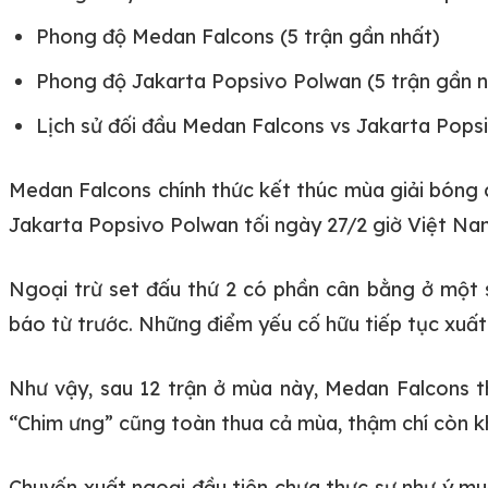
Phong độ Medan Falcons (5 trận gần nhất)
Phong độ Jakarta Popsivo Polwan (5 trận gần n
Lịch sử đối đầu Medan Falcons vs Jakarta Pops
Medan Falcons chính thức kết thúc mùa giải bóng 
Jakarta Popsivo Polwan tối ngày 27/2 giờ Việt Na
Ngoại trừ set đấu thứ 2 có phần cân bằng ở một s
báo từ trước. Những điểm yếu cố hữu tiếp tục xuất 
Như vậy, sau 12 trận ở mùa này, Medan Falcons th
“Chim ưng” cũng toàn thua cả mùa, thậm chí còn 
Chuyến xuất ngoại đầu tiên chưa thực sự như ý mu