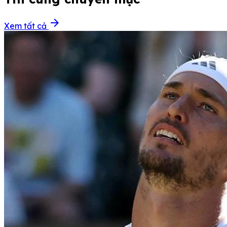
arrow_forward
Xem tất cả