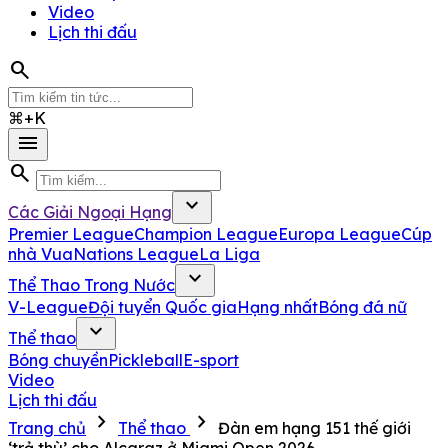
Video
Lịch thi đấu
search
⌘+K
menu
search
expand_more
Các Giải Ngoại Hạng
Premier League
Champion League
Europa League
Cúp
nhà Vua
Nations League
La Liga
expand_more
Thể Thao Trong Nước
V-League
Đội tuyển Quốc gia
Hạng nhất
Bóng đá nữ
expand_more
Thể thao
Bóng chuyền
Pickleball
E-sport
Video
Lịch thi đấu
chevron_right
chevron_right
Trang chủ
Thể thao
Đàn em hạng 151 thế giới
‘trả thù’ cho Alcaraz ở Miami Open 2026