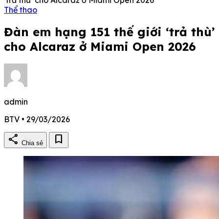
Thể thao
Đàn em hạng 151 thế giới ‘trả thù’
cho Alcaraz ở Miami Open 2026
admin
BTV • 29/03/2026
share
bookmark
Chia sẻ