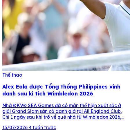
Thể thao
Alex Eala được Tổng thống Philippines vinh
danh sau kì tích Wimbledon 2026
Nhà ĐKVĐ SEA Games đã có màn thể hiện xuất sắc ở
giải Grand Slam sân cỏ danh giá tại All England Club.
Chỉ 1 ngày sau khi trở về quê nhà từ Wimbledon 2026,
tay vợt số 1 Đông Nam Á – Alexandra Eala đã được
15/07/2026
4 tuần trước
Tổng thống Philippines Ferdinand Marcos Jr. trao bằng