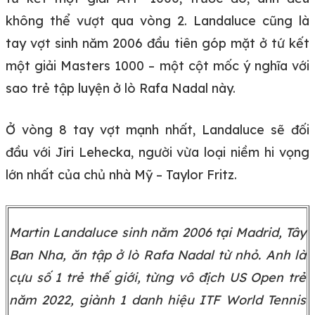
không thể vượt qua vòng 2. Landaluce cũng là
tay vợt sinh năm 2006 đầu tiên góp mặt ở tứ kết
một giải Masters 1000 – một cột mốc ý nghĩa với
sao trẻ tập luyện ở lò Rafa Nadal này.
Ở vòng 8 tay vợt mạnh nhất, Landaluce sẽ đối
đầu với Jiri Lehecka, người vừa loại niềm hi vọng
lớn nhất của chủ nhà Mỹ – Taylor Fritz.
Martin Landaluce sinh năm 2006 tại Madrid, Tây
Ban Nha, ăn tập ở lò Rafa Nadal từ nhỏ. Anh là
cựu số 1 trẻ thế giới, từng vô địch US Open trẻ
năm 2022, giành 1 danh hiệu ITF World Tennis