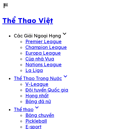
sports_score
Thể Thao Việt
expand_more
Các Giải Ngoại Hạng
Premier League
Champion League
Europa League
Cúp nhà Vua
Nations League
La Liga
expand_more
Thể Thao Trong Nước
V-League
Đội tuyển Quốc gia
Hạng nhất
Bóng đá nữ
expand_more
Thể thao
Bóng chuyền
Pickleball
E-sport