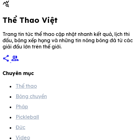
query_stats
[…]
Thể Thao Việt
Trang tin tức thể thao cập nhật nhanh kết quả, lịch thi
đấu, bảng xếp hạng và những tin nóng bóng đá từ các
giải đấu lớn trên thế giới.
share
group
Chuyên mục
Thể thao
Bóng chuyền
Pháp
Pickleball
Đức
Video