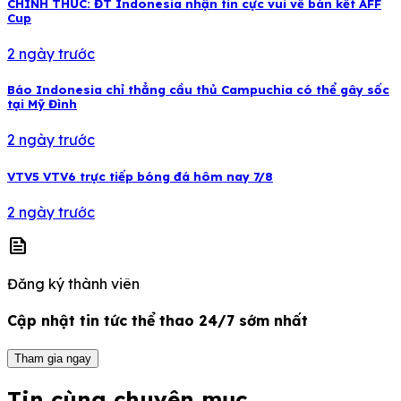
CHÍNH THỨC: ĐT Indonesia nhận tin cực vui về bán kết AFF
Cup
2 ngày trước
Báo Indonesia chỉ thẳng cầu thủ Campuchia có thể gây sốc
tại Mỹ Đình
2 ngày trước
VTV5 VTV6 trực tiếp bóng đá hôm nay 7/8
2 ngày trước
news
Đăng ký thành viên
Cập nhật tin tức thể thao 24/7 sớm nhất
Tham gia ngay
Tin cùng chuyên mục