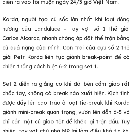
diễn ra vào tối muộn ngày 24/3 giờ Việt Nam.
Korda, người tạo cú sốc lớn nhất khi loại đồng
hương của Landaluce – tay vợt số 1 thế giới
Carlos Alcaraz, nhanh chóng áp đặt thế trận bằng
cú quả nặng của mình. Con trai của cựu số 2 thế
giới Petr Korda liên tục giành break-point để có
chiến thắng cách biệt 6-2 trong set 1.
Set 2 diễn ra giằng co khi đôi bên cầm giao rất
chắc tay, không có break nào xuất hiện. Kịch tính
được đẩy lên cao trào ở loạt tie-break khi Korda
giành mini-break quan trọng, vươn lên dẫn 6-5 và
chỉ cần một cú giao tốt để khép lại trận đấu. Tuy
nhiên, tay vợt chủ nhà Mỹ lại làm điều khó tin khi