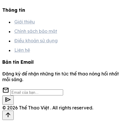
Thông tin
Giới thiệu
Chính sách bảo mật
Điều khoản sử dụng
Liên hệ
Bản tin Email
Đăng ký để nhận những tin tức thể thao nóng hổi nhất
mỗi sáng.
mail
send
© 2026
Thể Thao Việt
. All rights reserved.
arrow_upward