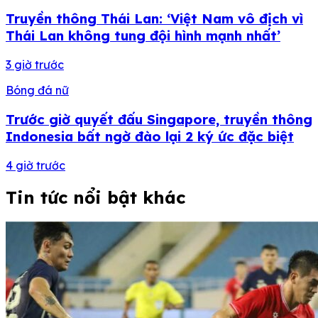
Truyền thông Thái Lan: ‘Việt Nam vô địch vì
Thái Lan không tung đội hình mạnh nhất’
3 giờ trước
Bóng đá nữ
Trước giờ quyết đấu Singapore, truyền thông
Indonesia bất ngờ đào lại 2 ký ức đặc biệt
4 giờ trước
Tin tức nổi bật khác