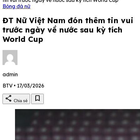
Bóng đá nữ
ĐT Nữ Việt Nam đón thêm tin vui
trước ngày về nước sau kỳ tích
World Cup
admin
BTV • 17/03/2026
share
bookmark
Chia sẻ