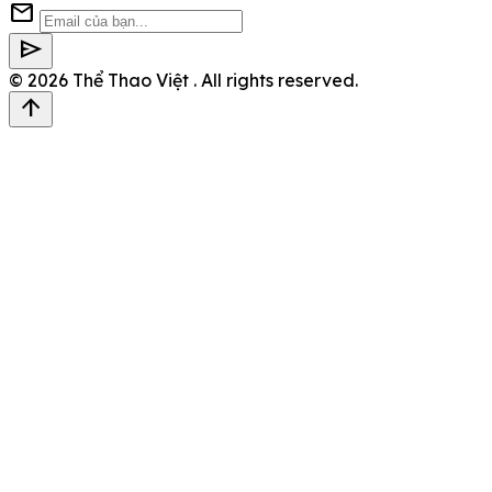
mail
send
© 2026
Thể Thao Việt
. All rights reserved.
arrow_upward