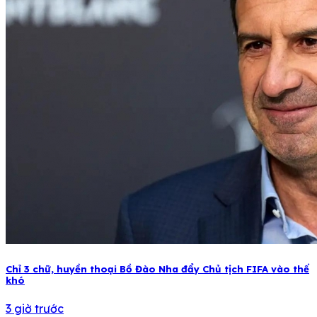
Chỉ 3 chữ, huyền thoại Bồ Đào Nha đẩy Chủ tịch FIFA vào thế
khó
3 giờ trước