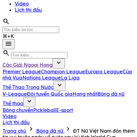
Video
Lịch thi đấu
search
⌘+K
menu
search
expand_more
Các Giải Ngoại Hạng
Premier League
Champion League
Europa League
Cúp
nhà Vua
Nations League
La Liga
expand_more
Thể Thao Trong Nước
V-League
Đội tuyển Quốc gia
Hạng nhất
Bóng đá nữ
expand_more
Thể thao
Bóng chuyền
Pickleball
E-sport
Video
Lịch thi đấu
chevron_right
chevron_right
Trang chủ
Bóng đá nữ
ĐT Nữ Việt Nam đón thêm
tin vui trước ngày về nước sau kỳ tích World Cup