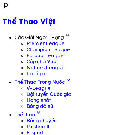
sports_score
Thể Thao Việt
expand_more
Các Giải Ngoại Hạng
Premier League
Champion League
Europa League
Cúp nhà Vua
Nations League
La Liga
expand_more
Thể Thao Trong Nước
V-League
Đội tuyển Quốc gia
Hạng nhất
Bóng đá nữ
expand_more
Thể thao
Bóng chuyền
Pickleball
E-sport