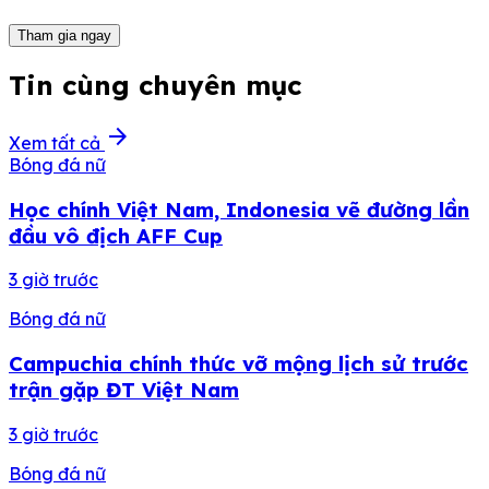
Tham gia ngay
Tin cùng chuyên mục
arrow_forward
Xem tất cả
Bóng đá nữ
Học chính Việt Nam, Indonesia vẽ đường lần
đầu vô địch AFF Cup
3 giờ trước
Bóng đá nữ
Campuchia chính thức vỡ mộng lịch sử trước
trận gặp ĐT Việt Nam
3 giờ trước
Bóng đá nữ