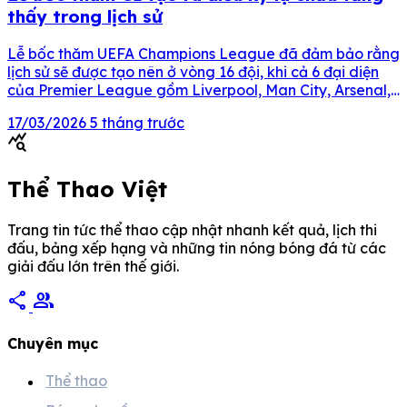
thấy trong lịch sử
Lễ bốc thăm UEFA Champions League đã đảm bảo rằng
lịch sử sẽ được tạo nên ở vòng 16 đội, khi cả 6 đại diện
của Premier League gồm Liverpool, Man City, Arsenal,
Newcastle, Chelsea và Tottenham đều xác định được
17/03/2026
5 tháng trước
đối thủ tiếp theo của mình. Lễ bốc thăm vòng 1/8 UEFA
query_stats
Champions League […]
Thể Thao Việt
Trang tin tức thể thao cập nhật nhanh kết quả, lịch thi
đấu, bảng xếp hạng và những tin nóng bóng đá từ các
giải đấu lớn trên thế giới.
share
group
Chuyên mục
Thể thao