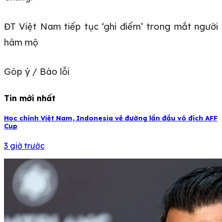
ĐT Việt Nam tiếp tục ‘ghi điểm’ trong mắt người
hâm mộ
Góp ý / Báo lỗi
Tin mới nhất
Học chính Việt Nam, Indonesia vẽ đường lần đầu vô địch AFF
Cup
3 giờ trước