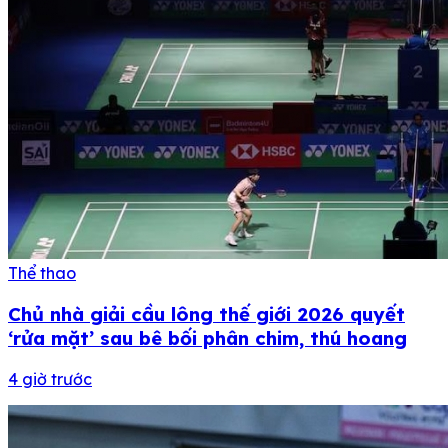
Thể thao
Chủ nhà giải cầu lông thế giới 2026 quyết
‘rửa mặt’ sau bê bối phân chim, thú hoang
4 giờ trước