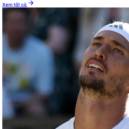
arrow_forward
Xem tất cả