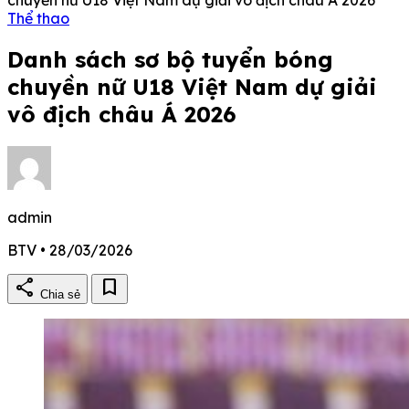
Thể thao
Danh sách sơ bộ tuyển bóng
chuyền nữ U18 Việt Nam dự giải
vô địch châu Á 2026
admin
BTV • 28/03/2026
share
bookmark
Chia sẻ