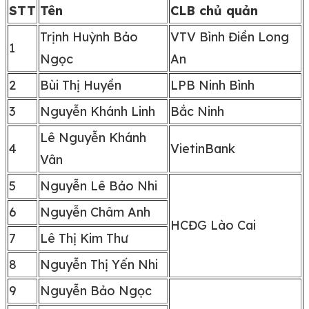
STT
Tên
CLB chủ quản
Trịnh Huỳnh Bảo
VTV Bình Điền Long
1
Ngọc
An
2
Bùi Thị Huyền
LPB Ninh Bình
3
Nguyễn Khánh Linh
Bắc Ninh
Lê Nguyễn Khánh
4
VietinBank
Vân
5
Nguyễn Lê Bảo Nhi
6
Nguyễn Châm Anh
HCĐG Lào Cai
7
Lê Thị Kim Thư
8
Nguyễn Thị Yến Nhi
9
Nguyễn Bảo Ngọc