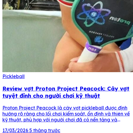
Pickleball
Review vợt Proton Project Peacock: Cây vợt
tuyệt đỉnh cho người chơi kỹ thuật
Proton Project Peacock là cây vợt pickleball được định
hướng rõ ràng cho lối chơi kiểm soát, ổn định và thiên về
kỹ thuật, phù hợp với người chơi đã có nền tảng và
muốn nâng cao chất lượng từng pha bóng. Ấn tượng
17/03/2026
5 tháng trước
đầu tiên của Project Peacock đến từ cảm giác cầm và