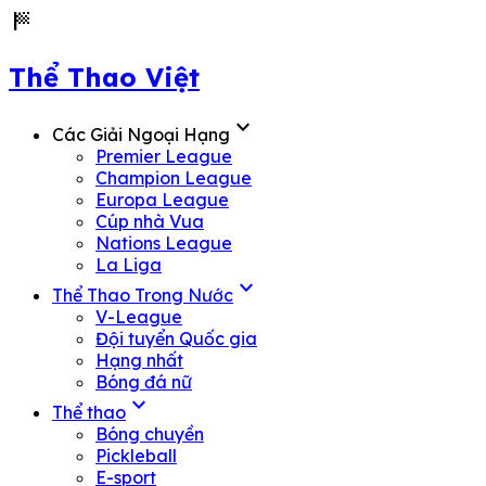
sports_score
Thể Thao Việt
expand_more
Các Giải Ngoại Hạng
Premier League
Champion League
Europa League
Cúp nhà Vua
Nations League
La Liga
expand_more
Thể Thao Trong Nước
V-League
Đội tuyển Quốc gia
Hạng nhất
Bóng đá nữ
expand_more
Thể thao
Bóng chuyền
Pickleball
E-sport