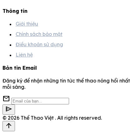
Thông tin
Giới thiệu
Chính sách bảo mật
Điều khoản sử dụng
Liên hệ
Bản tin Email
Đăng ký để nhận những tin tức thể thao nóng hổi nhất
mỗi sáng.
mail
send
© 2026
Thể Thao Việt
. All rights reserved.
arrow_upward