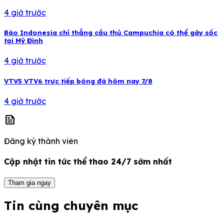
4 giờ trước
Báo Indonesia chỉ thẳng cầu thủ Campuchia có thể gây sốc
tại Mỹ Đình
4 giờ trước
VTV5 VTV6 trực tiếp bóng đá hôm nay 7/8
4 giờ trước
news
Đăng ký thành viên
Cập nhật tin tức thể thao 24/7 sớm nhất
Tham gia ngay
Tin cùng chuyên mục