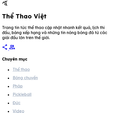
query_stats
[…]
Thể Thao Việt
Trang tin tức thể thao cập nhật nhanh kết quả, lịch thi
đấu, bảng xếp hạng và những tin nóng bóng đá từ các
giải đấu lớn trên thế giới.
share
group
Chuyên mục
Thể thao
Bóng chuyền
Pháp
Pickleball
Đức
Video