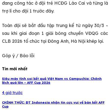
đang công tác ở đội trẻ HCĐG Lào Cai và từng là
trợ lí cho đội 1 trước đây.
Toàn đội sẽ bắt đầu tập trung kể từ ngày 30/3 –
sau khi giai đoạn 1 giải bóng chuyền VĐQG các
CLB 2026 tổ chức tại Đông Anh, Hà Nội khép lại.
Góp ý / Báo lỗi
Tin mới nhất
Siêu máy tính soi kết quả Việt Nam vs Campuchia: Chênh
lệch quá lớn – AFF Cup 2026
4 giờ trước
CHÍNH THỨC: ĐT Indonesia nhận tin cực vui về bán kết AFF
Cup