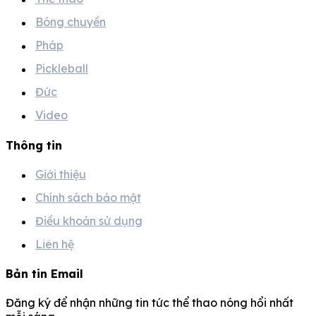
Bóng chuyền
Pháp
Pickleball
Đức
Video
Thông tin
Giới thiệu
Chính sách bảo mật
Điều khoản sử dụng
Liên hệ
Bản tin Email
Đăng ký để nhận những tin tức thể thao nóng hổi nhất