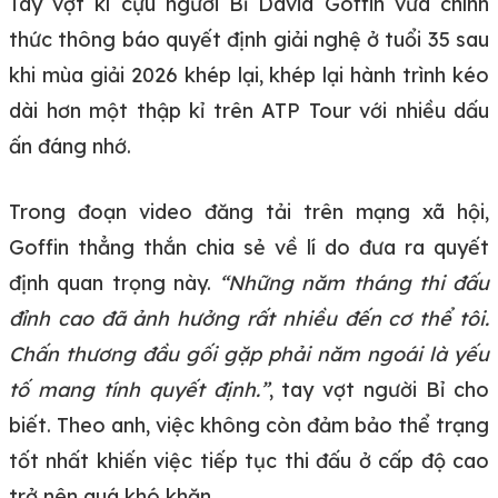
Tay vợt kì cựu người Bỉ David Goffin vừa chính
thức thông báo quyết định giải nghệ ở tuổi 35 sau
khi mùa giải 2026 khép lại, khép lại hành trình kéo
dài hơn một thập kỉ trên ATP Tour với nhiều dấu
ấn đáng nhớ.
Trong đoạn video đăng tải trên mạng xã hội,
Goffin thẳng thắn chia sẻ về lí do đưa ra quyết
định quan trọng này.
“Những năm tháng thi đấu
đỉnh cao đã ảnh hưởng rất nhiều đến cơ thể tôi.
Chấn thương đầu gối gặp phải năm ngoái là yếu
tố mang tính quyết định.”
, tay vợt người Bỉ cho
biết. Theo anh, việc không còn đảm bảo thể trạng
tốt nhất khiến việc tiếp tục thi đấu ở cấp độ cao
trở nên quá khó khăn.