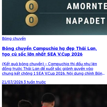
Bóng chuyền
Bóng chuyền Campuchia hạ đẹp Thái Lan,
tạo cú sốc lớn nhất SEA V.Cup 2026
(Kết quả bóng chuyền) – Campuchia thi đấu như lên
đồng trước Thái Lan để xuất sắc giành quyền vào
chung kết chặng 1 SEA V.Cup 2026. Nội dung chính Bóng
chuyền Thái Lan vs Campuchia diễn ra lúc mấy giờ?
21/07/2026
3 tuần trước
Danh sách VĐV Thái Lan chặng 1 SEA V.Cup 2026 Danh
sách VĐV Campuchia […]