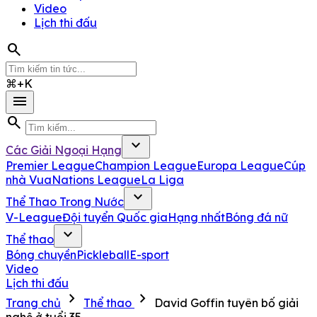
Video
Lịch thi đấu
search
⌘+K
menu
search
expand_more
Các Giải Ngoại Hạng
Premier League
Champion League
Europa League
Cúp
nhà Vua
Nations League
La Liga
expand_more
Thể Thao Trong Nước
V-League
Đội tuyển Quốc gia
Hạng nhất
Bóng đá nữ
expand_more
Thể thao
Bóng chuyền
Pickleball
E-sport
Video
Lịch thi đấu
chevron_right
chevron_right
Trang chủ
Thể thao
David Goffin tuyên bố giải
nghệ ở tuổi 35