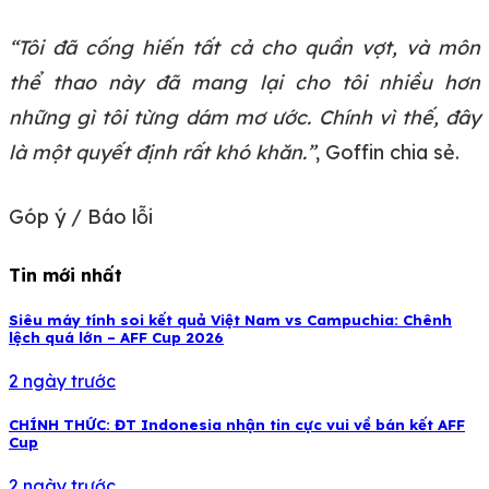
“Tôi đã cống hiến tất cả cho quần vợt, và môn
thể thao này đã mang lại cho tôi nhiều hơn
những gì tôi từng dám mơ ước. Chính vì thế, đây
là một quyết định rất khó khăn.”
, Goffin chia sẻ.
Góp ý / Báo lỗi
Tin mới nhất
Siêu máy tính soi kết quả Việt Nam vs Campuchia: Chênh
lệch quá lớn – AFF Cup 2026
2 ngày trước
CHÍNH THỨC: ĐT Indonesia nhận tin cực vui về bán kết AFF
Cup
2 ngày trước