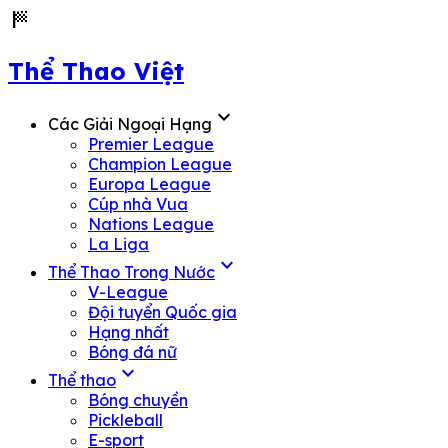
sports_score
Thể Thao Việt
expand_more
Các Giải Ngoại Hạng
Premier League
Champion League
Europa League
Cúp nhà Vua
Nations League
La Liga
expand_more
Thể Thao Trong Nước
V-League
Đội tuyển Quốc gia
Hạng nhất
Bóng đá nữ
expand_more
Thể thao
Bóng chuyền
Pickleball
E-sport