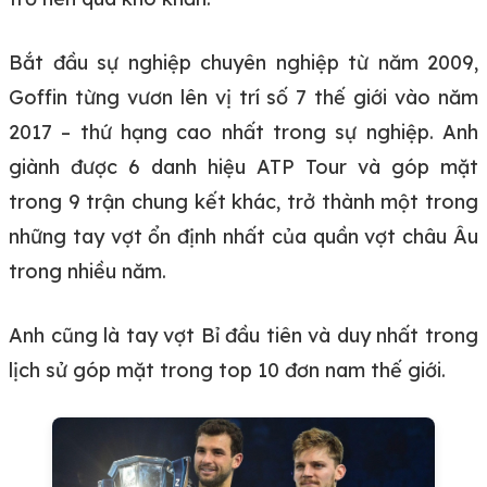
Bắt đầu sự nghiệp chuyên nghiệp từ năm 2009,
Goffin từng vươn lên vị trí số 7 thế giới vào năm
2017 – thứ hạng cao nhất trong sự nghiệp. Anh
giành được 6 danh hiệu ATP Tour và góp mặt
trong 9 trận chung kết khác, trở thành một trong
những tay vợt ổn định nhất của quần vợt châu Âu
trong nhiều năm.
Anh cũng là tay vợt Bỉ đầu tiên và duy nhất trong
lịch sử góp mặt trong top 10 đơn nam thế giới.