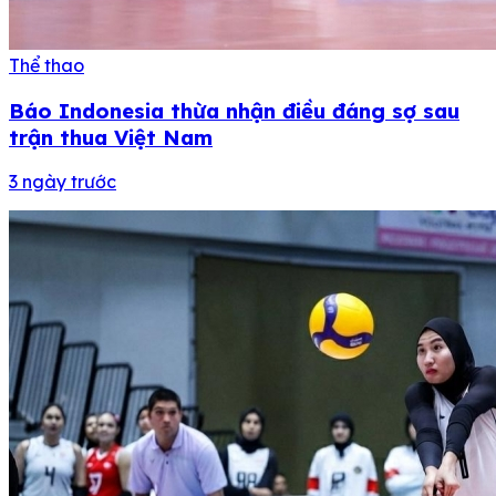
Thể thao
Báo Indonesia thừa nhận điều đáng sợ sau
trận thua Việt Nam
3 ngày trước