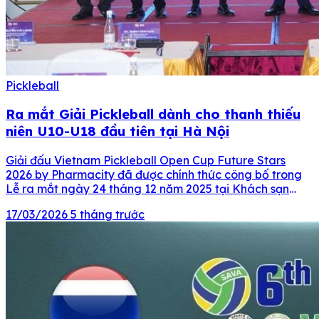
Pickleball
Ra mắt Giải Pickleball dành cho thanh thiếu
niên U10-U18 đầu tiên tại Hà Nội
Giải đấu Vietnam Pickleball Open Cup Future Stars
2026 by Pharmacity đã được chính thức công bố trong
Lễ ra mắt ngày 24 tháng 12 năm 2025 tại Khách sạn
Dolce by Wyndham Hanoi Golden Lake. Với hơn 300
17/03/2026
5 tháng trước
vận động viên đăng ký tham gia, giải đấu hứa hẹn sẽ là
nơi để các […]