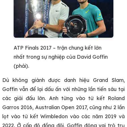
ATP Finals 2017 – trận chung kết lớn
nhất trong sự nghiệp của David Goffin
(phải).
Dù không giành được danh hiệu Grand Slam,
Goffin vẫn để lại dấu ấn với những lần tiến sâu tại
các giải đấu lớn. Anh từng vào tứ kết Roland
Garros 2016, Australian Open 2017, cũng như 2 lần
lọt vào tứ kết Wimbledon vào các năm 2019 và
2022. Ở cấp độ đồng đội, Goffin đóng vai trò trụ