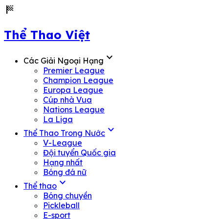
sports_score
Thể Thao Việt
expand_more
Các Giải Ngoại Hạng
Premier League
Champion League
Europa League
Cúp nhà Vua
Nations League
La Liga
expand_more
Thể Thao Trong Nước
V-League
Đội tuyển Quốc gia
Hạng nhất
Bóng đá nữ
expand_more
Thể thao
Bóng chuyền
Pickleball
E-sport