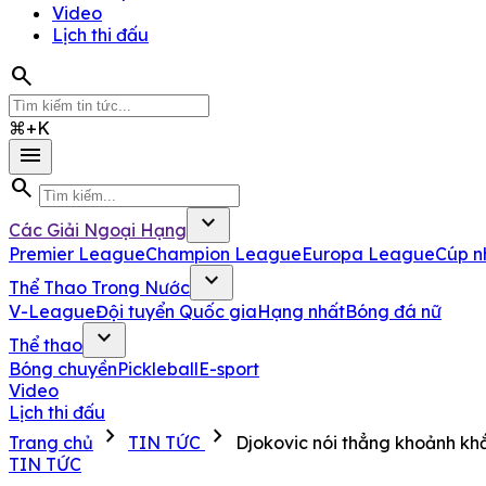
Video
Lịch thi đấu
search
⌘+K
menu
search
expand_more
Các Giải Ngoại Hạng
Premier League
Champion League
Europa League
Cúp n
expand_more
Thể Thao Trong Nước
V-League
Đội tuyển Quốc gia
Hạng nhất
Bóng đá nữ
expand_more
Thể thao
Bóng chuyền
Pickleball
E-sport
Video
Lịch thi đấu
chevron_right
chevron_right
Trang chủ
TIN TỨC
Djokovic nói thẳng khoảnh kh
TIN TỨC