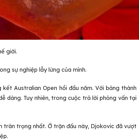
ế giới.
ong sự nghiệp lẫy lừng của mình.
ng kết Australian Open hồi đầu năm. Với bảng thành
ễ dàng. Tuy nhiên, trong cuộc trả lời phỏng vấn tại
 trân trọng nhất. Ở trận đấu này, Djokovic đã vượt
ệp.