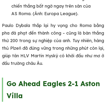
chiến thắng bất ngờ ngay trên sân của
AS Roma. (Ảnh: Europa League).
Paulo Dybala thắp lại hy vọng cho Roma bằng
pha đá phạt đền thành công – cũng là bàn thắng
thứ 200 trong sự nghiệp của anh. Tuy nhiên, hàng
thủ Plzeň đã đứng vững trong những phút còn lại,
giúp tân HLV Martin Hyský có khởi đầu như mơ ở
đấu trường châu Âu.
Go Ahead Eagles 2-1 Aston
Villa