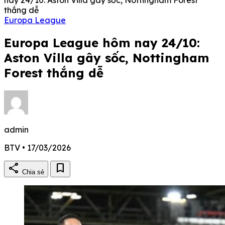
thắng dễ
Europa League
Europa League hôm nay 24/10:
Aston Villa gây sốc, Nottingham
Forest thắng dễ
admin
BTV • 17/03/2026
share
bookmark
Chia sẻ