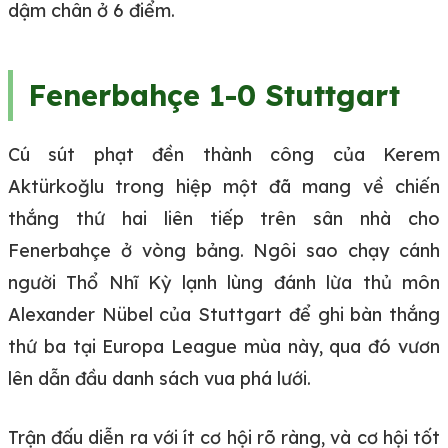
dậm chân ở 6 điểm.
Fenerbahçe 1-0 Stuttgart
Cú sút phạt đền thành công của Kerem
Aktürkoğlu trong hiệp một đã mang về chiến
thắng thứ hai liên tiếp trên sân nhà cho
Fenerbahçe ở vòng bảng. Ngôi sao chạy cánh
người Thổ Nhĩ Kỳ lạnh lùng đánh lừa thủ môn
Alexander Nübel của Stuttgart để ghi bàn thắng
thứ ba tại Europa League mùa này, qua đó vươn
lên dẫn đầu danh sách vua phá lưới.
Trận đấu diễn ra với ít cơ hội rõ ràng, và cơ hội tốt