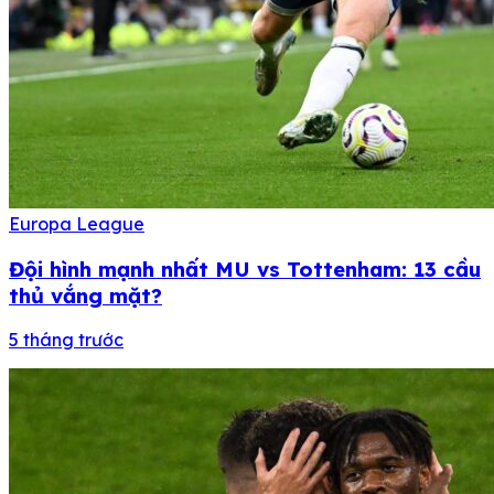
Europa League
Đội hình mạnh nhất MU vs Tottenham: 13 cầu
thủ vắng mặt?
5 tháng trước