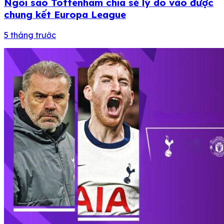
Ngôi sao Tottenham chia sẻ lý do vào được
chung kết Europa League
5 tháng trước