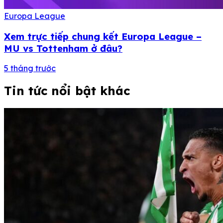
Europa League
Xem trực tiếp chung kết Europa League –
MU vs Tottenham ở đâu?
5 tháng trước
Tin tức nổi bật khác