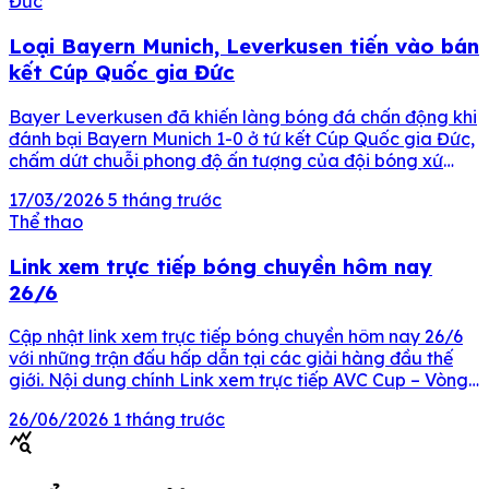
Đức
Loại Bayern Munich, Leverkusen tiến vào bán
kết Cúp Quốc gia Đức
Bayer Leverkusen đã khiến làng bóng đá chấn động khi
đánh bại Bayern Munich 1-0 ở tứ kết Cúp Quốc gia Đức,
chấm dứt chuỗi phong độ ấn tượng của đội bóng xứ
Bavaria. Bayern Munich bước vào tứ kết Cúp Quốc gia
17/03/2026
5 tháng trước
Đức với phong độ ấn tượng, bất bại 8 trận liên tiếp […]
Thể thao
Link xem trực tiếp bóng chuyền hôm nay
26/6
Cập nhật link xem trực tiếp bóng chuyền hôm nay 26/6
với những trận đấu hấp dẫn tại các giải hàng đầu thế
giới. Nội dung chính Link xem trực tiếp AVC Cup – Vòng
bảng Link xem trực tiếp VNL – tuần 2 nội dung nam Link
26/06/2026
1 tháng trước
xem trực tiếp AVC Cup – Vòng […]
query_stats