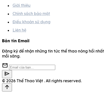
Giới thiệu
Chính sách bảo mật
Điều khoản sử dụng
Liên hệ
Bản tin Email
Đăng ký để nhận những tin tức thể thao nóng hổi nhất
mỗi sáng.
mail
send
© 2026
Thể Thao Việt
. All rights reserved.
arrow_upward