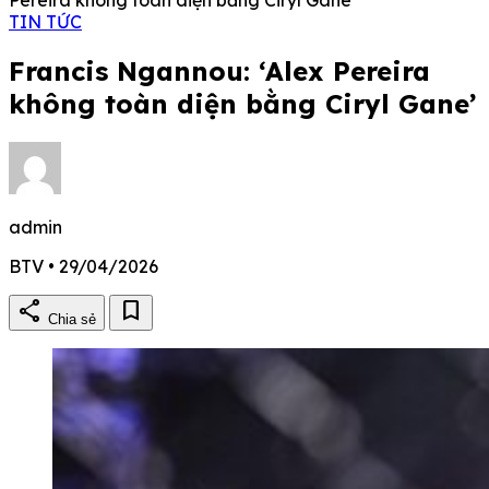
TIN TỨC
Francis Ngannou: ‘Alex Pereira
không toàn diện bằng Ciryl Gane’
admin
BTV • 29/04/2026
share
bookmark
Chia sẻ