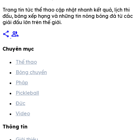
Trang tin tức thể thao cập nhật nhanh kết quả, lịch thi
đấu, bảng xếp hạng và những tin nóng bóng đá từ các
giải đấu lớn trên thế giới.
share
group
Chuyên mục
Thể thao
Bóng chuyền
Pháp
Pickleball
Đức
Video
Thông tin
Giới thiệu