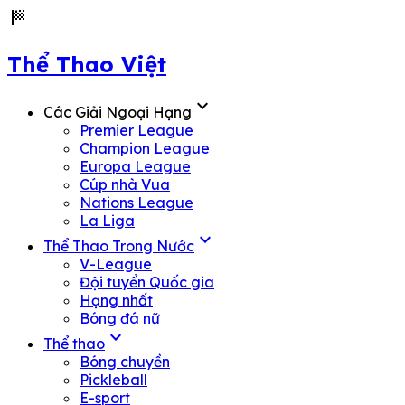
sports_score
Thể Thao Việt
expand_more
Các Giải Ngoại Hạng
Premier League
Champion League
Europa League
Cúp nhà Vua
Nations League
La Liga
expand_more
Thể Thao Trong Nước
V-League
Đội tuyển Quốc gia
Hạng nhất
Bóng đá nữ
expand_more
Thể thao
Bóng chuyền
Pickleball
E-sport