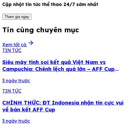
Cập nhật tin tức thể thao 24/7 sớm nhất
Tham gia ngay
Tin cùng chuyên mục
arrow_forward
Xem tất cả
TIN TỨC
Siêu máy tính soi kết quả Việt Nam vs
Campuchia: Chênh lệch quá lớn – AFF Cup
2026
3 ngày trước
TIN TỨC
CHÍNH THỨC: ĐT Indonesia nhận tin cực vui
về bán kết AFF Cup
3 ngày trước