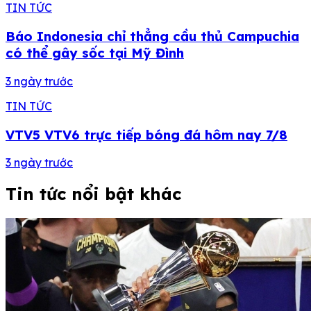
TIN TỨC
Báo Indonesia chỉ thẳng cầu thủ Campuchia
có thể gây sốc tại Mỹ Đình
3 ngày trước
TIN TỨC
VTV5 VTV6 trực tiếp bóng đá hôm nay 7/8
3 ngày trước
Tin tức nổi bật khác