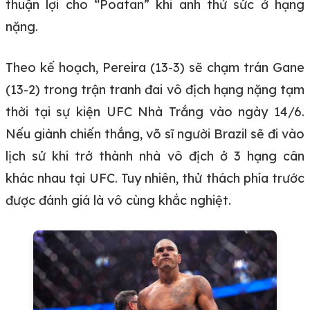
thuận lợi cho “Poatan” khi anh thử sức ở hạng
nặng.
Theo kế hoạch, Pereira (13-3) sẽ chạm trán Gane
(13-2) trong trận tranh đai vô địch hạng nặng tạm
thời tại sự kiện UFC Nhà Trắng vào ngày 14/6.
Nếu giành chiến thắng, võ sĩ người Brazil sẽ đi vào
lịch sử khi trở thành nhà vô địch ở 3 hạng cân
khác nhau tại UFC. Tuy nhiên, thử thách phía trước
được đánh giá là vô cùng khắc nghiệt.