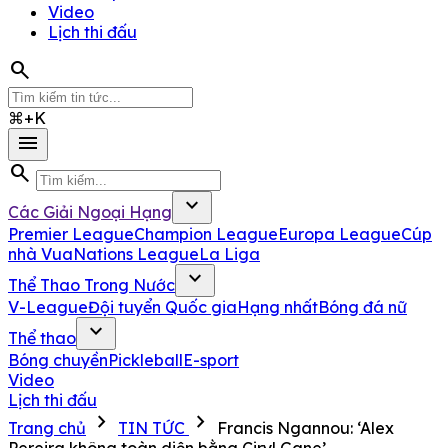
Video
Lịch thi đấu
search
⌘+K
menu
search
expand_more
Các Giải Ngoại Hạng
Premier League
Champion League
Europa League
Cúp
nhà Vua
Nations League
La Liga
expand_more
Thể Thao Trong Nước
V-League
Đội tuyển Quốc gia
Hạng nhất
Bóng đá nữ
expand_more
Thể thao
Bóng chuyền
Pickleball
E-sport
Video
Lịch thi đấu
chevron_right
chevron_right
Trang chủ
TIN TỨC
Francis Ngannou: ‘Alex
Pereira không toàn diện bằng Ciryl Gane’