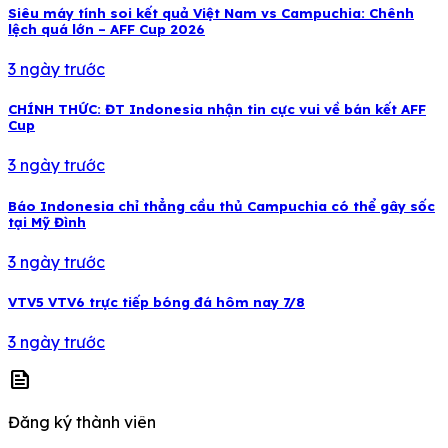
Siêu máy tính soi kết quả Việt Nam vs Campuchia: Chênh
lệch quá lớn – AFF Cup 2026
3 ngày trước
CHÍNH THỨC: ĐT Indonesia nhận tin cực vui về bán kết AFF
Cup
3 ngày trước
Báo Indonesia chỉ thẳng cầu thủ Campuchia có thể gây sốc
tại Mỹ Đình
3 ngày trước
VTV5 VTV6 trực tiếp bóng đá hôm nay 7/8
3 ngày trước
news
Đăng ký thành viên