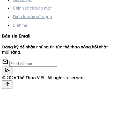
Chính sách bảo mật
Điều khoản sử dụng
Liên hệ
Bản tin Email
Đăng ký để nhận những tin tức thể thao nóng hổi nhất
mỗi sáng.
mail
send
© 2026
Thể Thao Việt
. All rights reserved.
arrow_upward